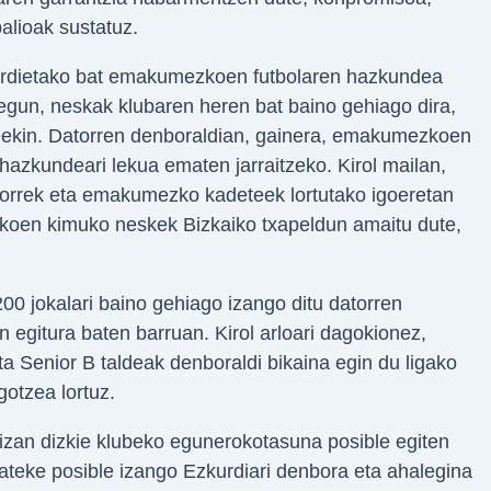
alioak sustatuz.
erdietako bat emakumezkoen futbolaren hazkundea
egun, neskak klubaren heren bat baino gehiago dira,
deekin. Datorren denboraldian, gainera, emakumezkoen
 hazkundeari lekua ematen jarraitzeko. Kirol mailan,
orrek eta emakumezko kadeteek lortutako igoeretan
koen kimuko neskek Bizkaiko txapeldun amaitu dute,
00 jokalari baino gehiago izango ditu datorren
n egitura baten barruan. Kirol arloari dagokionez,
ta Senior B taldeak denboraldi bikaina egin du ligako
gotzea lortuz.
izan dizkie klubeko egunerokotasuna posible egiten
tzateke posible izango Ezkurdiari denbora eta ahalegina