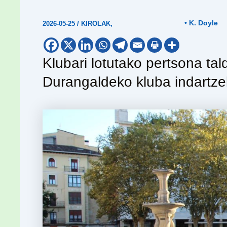
• K. Doyle
2026-05-25
/
KIROLAK
,
Klubari lotutako pertsona tal
Durangaldeko kluba indartz