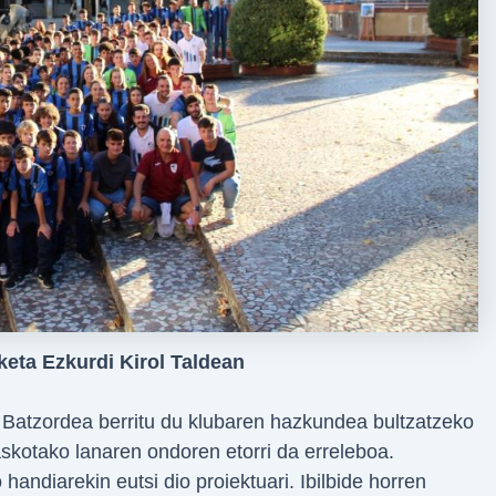
keta Ezkurdi Kirol Taldean
 Batzordea berritu du klubaren hazkundea bultzatzeko
skotako lanaren ondoren etorri da erreleboa.
andiarekin eutsi dio proiektuari. Ibilbide horren