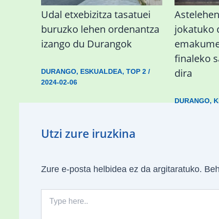
Udal etxebizitza tasatuei
Astelehe
buruzko lehen ordenantza
jokatuko
izango du Durangok
emakumez
finaleko 
dira
DURANGO
,
ESKUALDEA
,
TOP 2
/
2024-02-06
DURANGO
,
K
Utzi zure iruzkina
Zure e-posta helbidea ez da argitaratuko.
Beh
Type
here..