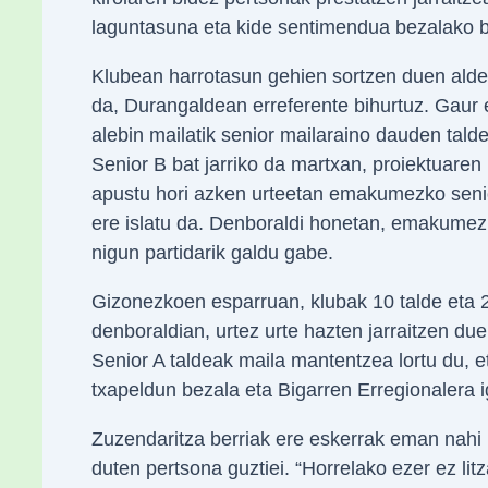
laguntasuna eta kide sentimendua bezalako b
Klubean harrotasun gehien sortzen duen ald
da, Durangaldean erreferente bihurtuz. Gaur 
alebin mailatik senior mailaraino dauden tal
Senior B bat jarriko da martxan, proiektuaren
apustu hori azken urteetan emakumezko seni
ere islatu da. Denboraldi honetan, emakumez
nigun partidarik galdu gabe.
Gizonezkoen esparruan, klubak 10 talde eta 2
denboraldian, urtez urte hazten jarraitzen due
Senior A taldeak maila mantentzea lortu du, e
txapeldun bezala eta Bigarren Erregionalera i
Zuzendaritza berriak ere eskerrak eman nahi 
duten pertsona guztiei. “Horrelako ezer ez li