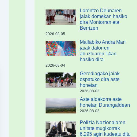
Lorentzo Deunaren
jaiak domekan hasiko
dira Montorran eta
Berrizen
2026-08-05
Mallabiko Andra Mari
jaiak datorren
abuztuaren 14an
hasiko dira
2026-08-04
Gerediagako jaiak
ospatuko dira aste
honetan
2026-08-03
Aste aldakorra aste
honetan Durangaldean
2026-08-03
Polizia Nazionalaren
unitate mugikorrak
6.295 agiri kudeatu ditu