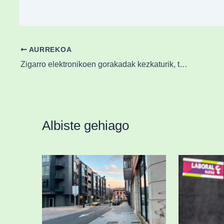
AURREKOA
Zigarro elektronikoen gorakadak kezkaturik, tabakoaren aurkako kanpaina Zornotzan
Albiste gehiago