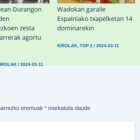
nean Durangon
Wadokan garaile
 den
Espainiako txapelketan 14
koen zesta
dominarekin
sarrerak agortu
KIROLAK
,
TOP 2
/
2024-03-11
IROLAK
/
2024-03-11
arrezko eremuak
*
markatuta daude