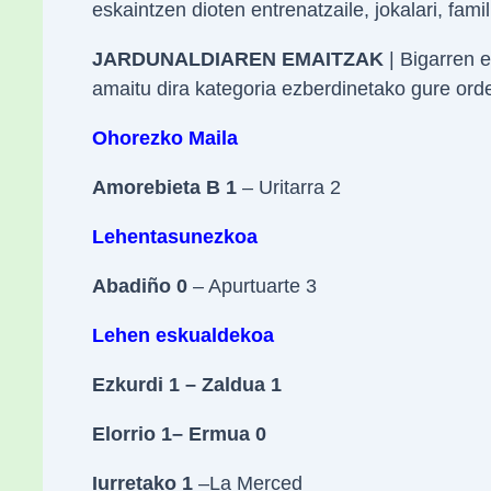
eskaintzen dioten entrenatzaile, jokalari, fam
JARDUNALDIAREN EMAITZAK
| Bigarren 
amaitu dira kategoria ezberdinetako gure ord
Ohorezko Maila
Amorebieta B 1
– Uritarra 2
Lehentasunezkoa
Abadiño 0
– Apurtuarte 3
Lehen eskualdekoa
Ezkurdi 1 – Zaldua 1
Elorrio 1– Ermua 0
Iurretako 1
–La Merced