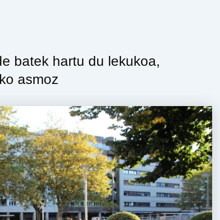
de batek hartu du lekukoa,
eko asmoz