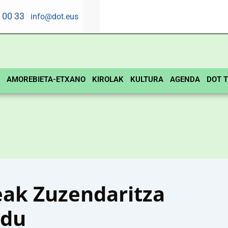
5 00 33
info@dot.eus
AMOREBIETA-ETXANO
KIROLAK
KULTURA
AGENDA
DOT T
eak Zuzendaritza
 du