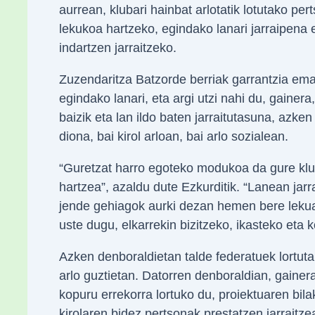
aurrean, klubari hainbat arlotatik lotutako p
lekukoa hartzeko, egindako lanari jarraipena 
indartzen jarraitzeko.
Zuzendaritza Batzorde berriak garrantzia ema
egindako lanari, eta argi utzi nahi du, gainer
baizik eta lan ildo baten jarraitutasuna, azk
diona, bai kirol arloan, bai arlo sozialean.
“Guretzat harro egoteko modukoa da gure klub
hartzea”, azaldu dute Ezkurditik. “Lanean jarr
jende gehiagok aurki dezan hemen bere lekua.
uste dugu, elkarrekin bizitzeko, ikasteko eta
Azken denboraldietan talde federatuek lortut
arlo guztietan. Datorren denboraldian, gainer
kopuru errekorra lortuko du, proiektuaren bila
kirolaren bidez pertsonak prestatzen jarrait