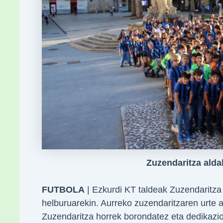
Zuzendaritza alda
FUTBOLA
| Ezkurdi KT taldeak Zuzendaritza
helburuarekin. Aurreko zuzendaritzaren urte a
Zuzendaritza horrek borondatez eta dedikazio h