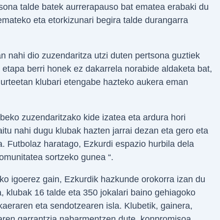
ertsona talde batek aurrerapauso bat ematea erabaki du
emateko eta etorkizunari begira talde durangarra
n nahi dio zuzendaritza utzi duten pertsona guztiek
a, etapa berri honek ez dakarrela norabide aldaketa bat,
en urteetan klubari etengabe hazteko aukera eman
eko zuzendaritzako kide izatea eta ardura hori
aitu nahi dugu klubak hazten jarrai dezan eta gero eta
 Futbolaz haratago, Ezkurdi espazio hurbila dela
 komunitatea sortzeko gunea “.
ako igoerez gain, Ezkurdik hazkunde orokorra izan du
a, klubak 16 talde eta 350 jokalari baino gehiagoko
kaeraren eta sendotzearen isla. Klubetik, gainera,
zearen garrantzia nabarmentzen dute, konpromisoa,