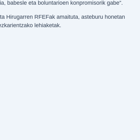
ilia, babesle eta boluntarioen konpromisorik gabe”.
eta Hirugarren RFEFak amaituta, asteburu honetan
ezkarientzako lehiaketak.