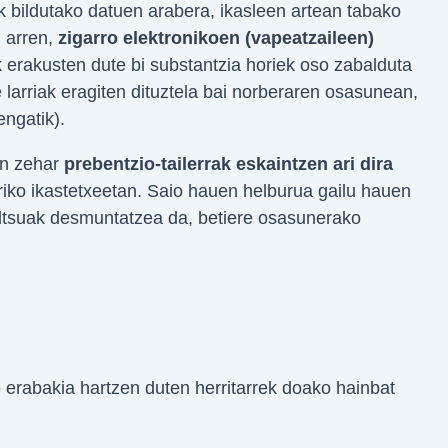
ek bildutako datuen arabera, ikasleen artean tabako
 arren,
zigarro elektronikoen (vapeatzaileen)
k erakusten dute bi substantzia horiek oso zabalduta
 larriak eragiten dituztela bai norberaren osasunean,
ngatik).
an zehar
prebentzio-tailerrak eskaintzen ari dira
iko ikastetxeetan. Saio hauen helburua gailu hauen
altsuak desmuntatzea da, betiere osasunerako
 erabakia hartzen duten herritarrek doako hainbat