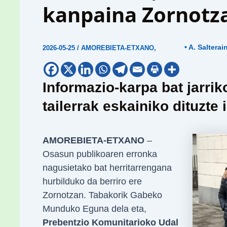
kanpaina Zornotz
• A. Salterai
2026-05-25
/
AMOREBIETA-ETXANO
,
Informazio-karpa bat jarrik
tailerrak eskainiko dituzte
AMOREBIETA-ETXANO
–
Osasun publikoaren erronka
nagusietako bat herritarrengana
hurbilduko da berriro ere
Zornotzan. Tabakorik Gabeko
Munduko Eguna dela eta,
Prebentzio Komunitarioko Udal