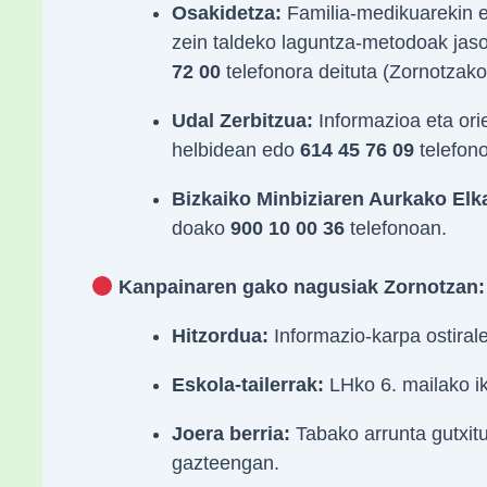
Osakidetza:
Familia-medikuarekin e
zein taldeko laguntza-metodoak jas
72 00
telefonora deituta (Zornotzak
Udal Zerbitzua:
Informazioa eta ori
helbidean edo
614 45 76 09
telefon
Bizkaiko Minbiziaren Aurkako Elka
doako
900 10 00 36
telefonoan.
Kanpainaren gako nagusiak Zornotzan:
Hitzordua:
Informazio-karpa ostiral
Eskola-tailerrak:
LHko 6. mailako i
Joera berria:
Tabako arrunta gutxit
gazteengan.