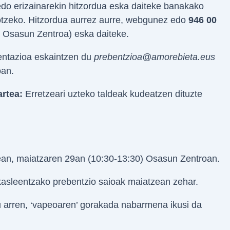
do erizainarekin hitzordua eska daiteke banakako
otzeko. Hitzordua aurrez aurre, webgunez edo
946 00
o Osasun Zentroa) eska daiteke.
entazioa eskaintzen du
prebentzioa@amorebieta.eus
oan.
rtea:
Erretzeari uzteko taldeak kudeatzen dituzte
ean, maiatzaren 29an (10:30-13:30) Osasun Zentroan.
kasleentzako prebentzio saioak maiatzean zehar.
u arren, ‘vapeoaren’ gorakada nabarmena ikusi da