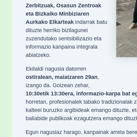
Zerbitzuak, Osasun Zentroak
eta Bizkaiko Minbiziaren
Aurkako Elkarteak
indarrak batu
dituzte herriko bizilagunei
zuzendutako sentsibilizazio eta
informazio kanpaina integrala
abiatzeko.
Ekitaldi nagusia datorren
ostiralean, maiatzaren 29an
,
izango da. Goizean zehar,
10:30etik 13:30era, informazio-karpa bat
horretan, profesionalek tabako tradizionalak 
kalteei buruzko argibideak emango dituzte, et
baliabide publikoak ezagutzera emango dituzt
Egun nagusiaz harago, kanpainak arreta berez