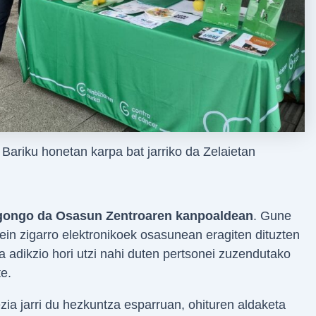
Bariku honetan karpa bat jarriko da Zelaietan
 egongo da Osasun Zentroaren kanpoaldean
. Gune
zein zigarro elektronikoek osasunean eragiten dituzten
a adikzio hori utzi nahi duten pertsonei zuzendutako
e.
ia jarri du hezkuntza esparruan, ohituren aldaketa