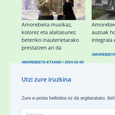
Amorebieta musikaz,
Amorebie
kolorez eta alaitasunez
auzoak h
beteriko inauterietarako
integrala 
prestatzen ari da
AMOREBIET
AMOREBIETA-ETXANO
/
2024-02-06
Utzi zure iruzkina
Zure e-posta helbidea ez da argitaratuko.
Beh
Type