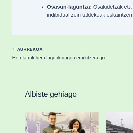
Osasun-laguntza:
Osakidetzak eta 
indibidual zein taldekoak eskaintzen 
AURREKOA
Herritarrak herri lagunkoiagoa eraikitzera gonbidatu ditu Durangok
Albiste gehiago