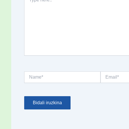
here..
Name*
Email*