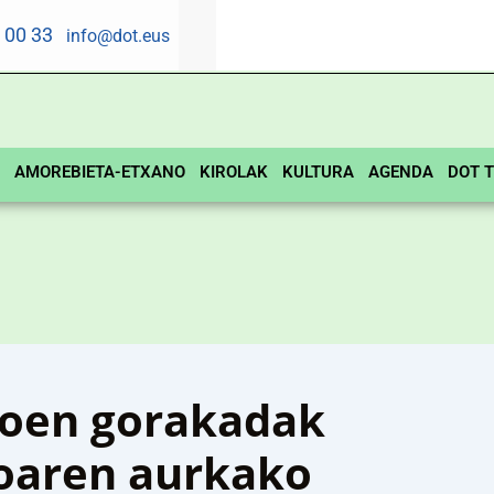
5 00 33
info@dot.eus
AMOREBIETA-ETXANO
KIROLAK
KULTURA
AGENDA
DOT T
koen gorakadak
koaren aurkako