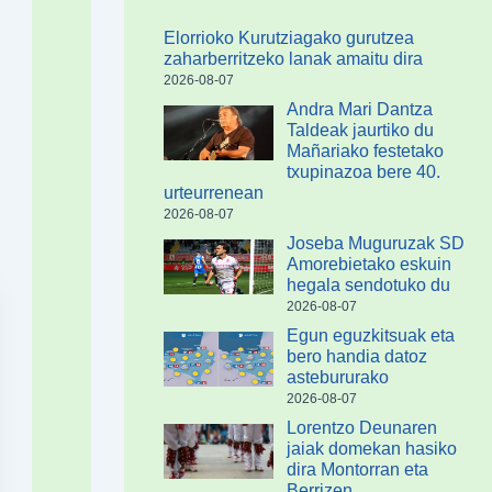
Elorrioko Kurutziagako gurutzea
zaharberritzeko lanak amaitu dira
2026-08-07
Andra Mari Dantza
Taldeak jaurtiko du
Mañariako festetako
txupinazoa bere 40.
urteurrenean
2026-08-07
Joseba Muguruzak SD
Amorebietako eskuin
hegala sendotuko du
2026-08-07
Egun eguzkitsuak eta
bero handia datoz
astebururako
2026-08-07
Lorentzo Deunaren
jaiak domekan hasiko
dira Montorran eta
Berrizen