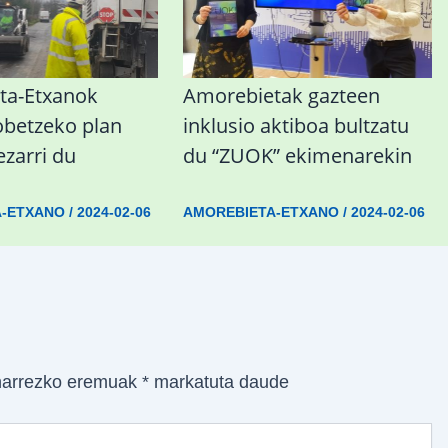
ta-Etxanok
Amorebietak gazteen
obetzeko plan
inklusio aktiboa bultzatu
ezarri du
du “ZUOK” ekimenarekin
A-ETXANO
/
2024-02-06
AMOREBIETA-ETXANO
/
2024-02-06
arrezko eremuak
*
markatuta daude