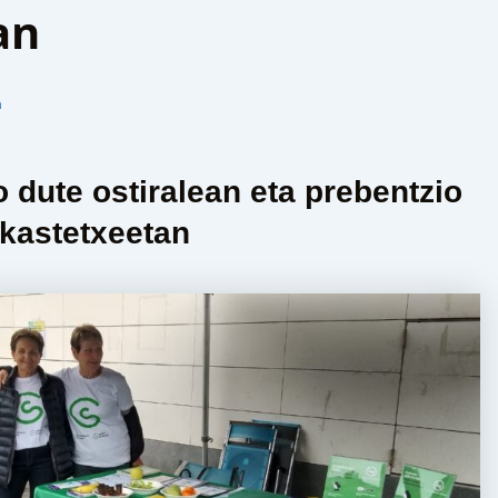
an
n
o dute ostiralean eta prebentzio
 ikastetxeetan