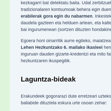
kezkagarri bat detektatu baita. Udal zerbitzu
tradizionalaren kontsumoak behera egin duen
erabilerak gora egin du nabarmen
. Inkeste
daudela gazteen eta helduen artean, eta kalte
bai ingurumenean (sortzen dituzten hondakine
Egoera honi oinarritik aurre egiteko, maiatze
Lehen Hezkuntzako 6. mailako ikasleei
herr
inguruan dauden gizarte-kredentzi eta mito f
hezkuntzaren ikuspegitik.
Laguntza-bideak
Erakundeek gogorarazi dute erretzeari uzteko
baliabide dituztela eskura urte osoan zehar: