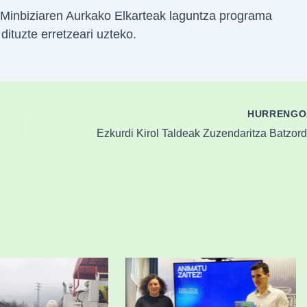
Minbiziaren Aurkako Elkarteak laguntza programa
dituzte erretzeari uzteko.
HURRENG