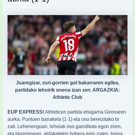
Juaregizar, zuri-gorrien gol bakarraren egilea,
partidako lehoirik onena izan zen. ARGAZKIA:
Athletic Club
EUP EXPRESS!
Athleticen partida etsigarria Gironaren
aurka. Puntuen banaketa (1-1) eta oso bereizitako bi
zati. Lehenengoan, lehoiak oso gaindituta egon ziren,
eta bigarrenean, aldaketekin hobera egin zuten, baina