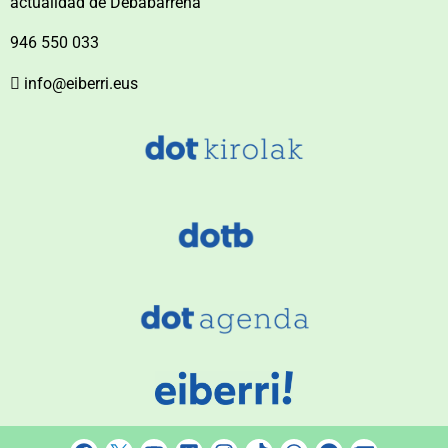
actualidad de Debabarrena
946 550 033
info@eiberri.eus