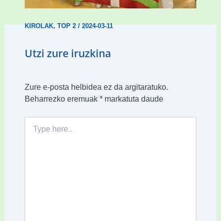
KIROLAK
,
TOP 2
/
2024-03-11
Utzi zure iruzkina
Zure e-posta helbidea ez da argitaratuko.
Beharrezko eremuak
*
markatuta daude
Type
here..