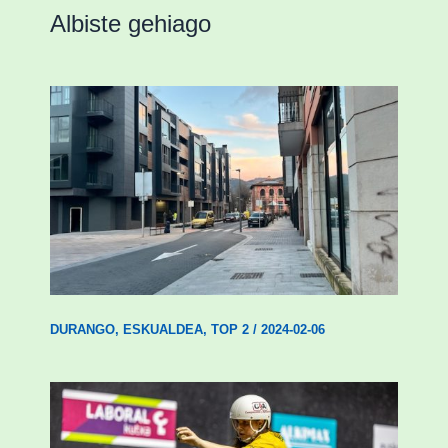
Albiste gehiago
Udal etxebizitza tasatuei buruzko lehen
ordenantza izango du Durangok
DURANGO
,
ESKUALDEA
,
TOP 2
/
2024-02-06