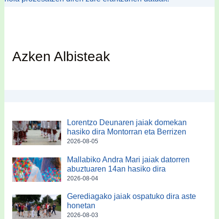
Azken Albisteak
Lorentzo Deunaren jaiak domekan
hasiko dira Montorran eta Berrizen
2026-08-05
Mallabiko Andra Mari jaiak datorren
abuztuaren 14an hasiko dira
2026-08-04
Gerediagako jaiak ospatuko dira aste
honetan
2026-08-03