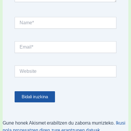
Name*
Email*
Website
Gune honek Akismet erabiltzen du zaborra murrizteko.
Ikusi
nola prozesatzen diren zure erantzunen datuak.