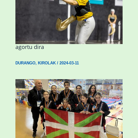
Astelehenean Durangon jokatuko den
emakumezkoen zesta finaleko sarrerak
agortu dira
DURANGO
,
KIROLAK
/
2024-03-11
Wadokan garaile Espainiako txapelketan
14 dominarekin