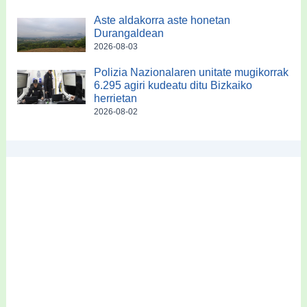
Aste aldakorra aste honetan
Durangaldean
2026-08-03
Polizia Nazionalaren unitate mugikorrak
6.295 agiri kudeatu ditu Bizkaiko
herrietan
2026-08-02