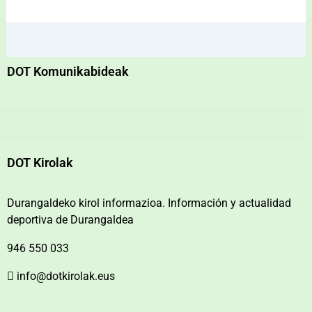
DOT Komunikabideak
DOT Kirolak
Durangaldeko kirol informazioa. Información y actualidad
deportiva de Durangaldea
946 550 033
info@dotkirolak.eus