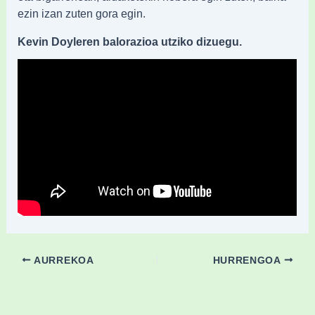
ezin izan zuten gora egin.
Kevin Doyleren balorazioa utziko dizuegu.
AURREKOA
HURRENGOA