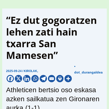
“Ez dut gogoratzen
lehen zati hain
txarra San
Mamesen”
•
2025-09-24
/
KIROLAK
,
dot_durangaldea
Athleticen bertsio oso eskasa
azken sailkatua zen Gironaren
aurka (1-1)