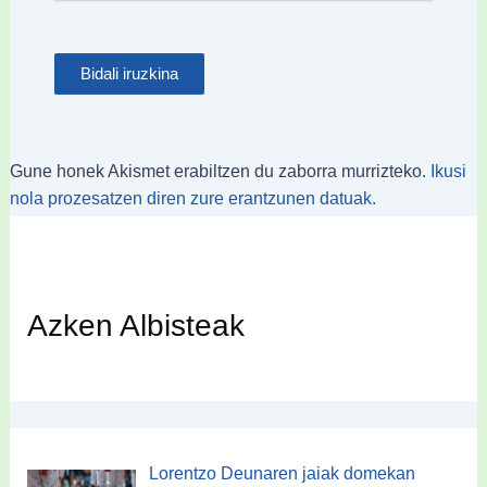
Gune honek Akismet erabiltzen du zaborra murrizteko.
Ikusi
nola prozesatzen diren zure erantzunen datuak.
Azken Albisteak
Lorentzo Deunaren jaiak domekan