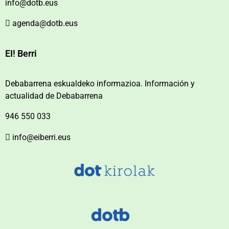
info@dotb.eus
agenda@dotb.eus
EI! Berri
Debabarrena eskualdeko informazioa. Información y
actualidad de Debabarrena
946 550 033
info@eiberri.eus