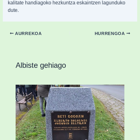
kalitate handiagoko hezkuntza eskaintzen lagunduko
dute.
AURREKOA
HURRENGOA
Albiste gehiago
«Azkenengo 40 urteetan Zaldibar jo zuen