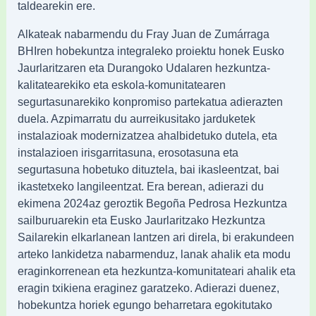
taldearekin ere.
Alkateak nabarmendu du Fray Juan de Zumárraga
BHIren hobekuntza integraleko proiektu honek Eusko
Jaurlaritzaren eta Durangoko Udalaren hezkuntza-
kalitatearekiko eta eskola-komunitatearen
segurtasunarekiko konpromiso partekatua adierazten
duela. Azpimarratu du aurreikusitako jarduketek
instalazioak modernizatzea ahalbidetuko dutela, eta
instalazioen irisgarritasuna, erosotasuna eta
segurtasuna hobetuko dituztela, bai ikasleentzat, bai
ikastetxeko langileentzat. Era berean, adierazi du
ekimena 2024az geroztik Begoña Pedrosa Hezkuntza
sailburuarekin eta Eusko Jaurlaritzako Hezkuntza
Sailarekin elkarlanean lantzen ari direla, bi erakundeen
arteko lankidetza nabarmenduz, lanak ahalik eta modu
eraginkorrenean eta hezkuntza-komunitateari ahalik eta
eragin txikiena eraginez garatzeko. Adierazi duenez,
hobekuntza horiek egungo beharretara egokitutako