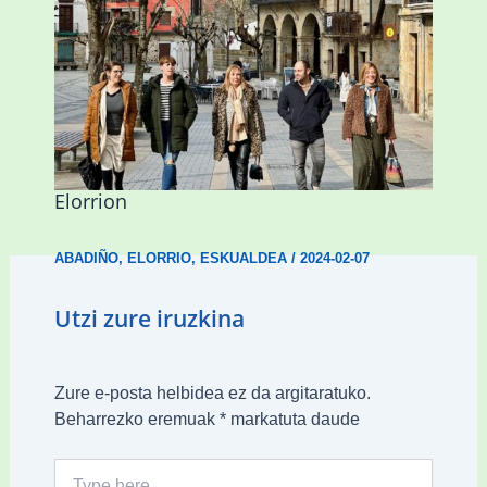
Mankomunitateko gizarte-langileak
presentzia indartu du Abadiñon eta
Elorrion
ABADIÑO
,
ELORRIO
,
ESKUALDEA
/
2024-02-07
Utzi zure iruzkina
Zure e-posta helbidea ez da argitaratuko.
Beharrezko eremuak
*
markatuta daude
Type