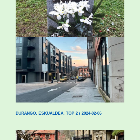
ingurumen-hondamendirik larriena»
ESKUALDEA
,
ZALDIBAR
/
2024-02-06
Udal etxebizitza tasatuei buruzko lehen
ordenantza izango du Durangok
DURANGO
,
ESKUALDEA
,
TOP 2
/
2024-02-06