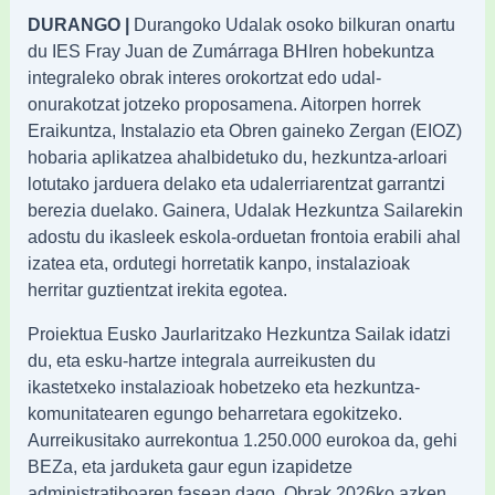
DURANGO |
Durangoko Udalak osoko bilkuran onartu
du IES Fray Juan de Zumárraga BHIren hobekuntza
integraleko obrak interes orokortzat edo udal-
onurakotzat jotzeko proposamena. Aitorpen horrek
Eraikuntza, Instalazio eta Obren gaineko Zergan (EIOZ)
hobaria aplikatzea ahalbidetuko du, hezkuntza-arloari
lotutako jarduera delako eta udalerriarentzat garrantzi
berezia duelako. Gainera, Udalak Hezkuntza Sailarekin
adostu du ikasleek eskola-orduetan frontoia erabili ahal
izatea eta, ordutegi horretatik kanpo, instalazioak
herritar guztientzat irekita egotea.
Proiektua Eusko Jaurlaritzako Hezkuntza Sailak idatzi
du, eta esku-hartze integrala aurreikusten du
ikastetxeko instalazioak hobetzeko eta hezkuntza-
komunitatearen egungo beharretara egokitzeko.
Aurreikusitako aurrekontua 1.250.000 eurokoa da, gehi
BEZa, eta jarduketa gaur egun izapidetze
administratiboaren fasean dago. Obrak 2026ko azken