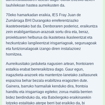
lauhilekoan hastea aurreikusten da.
70eko hamarkadan eraikia, IES Fray Juan de
Zumárraga BHI Durangoko erreferentziazko
ikastetxeetako bat da. Denboraren poderioz, eraikuntza
zein erabilgarritasun-arazoak sortu dira eta, beraz,
proiektuaren helburua da ikastetxea ikasleentzat eta
hezkuntzako langileentzat irisgarriagoak, seguruagoak
eta funtzionalagoak izango diren instalazioez
hornitzea.
Aurreikusitako jarduketa nagusien artean, frontoiaren
estalkia erabat berreraikitzea dago. Gaur egun,
iragazketa-arazoek eta mantentze-lanetako zailtasunek
espazioa behar bezala erabiltzea eragozten dute.
Gainera, barruko harmailak kenduko dira, frontoia
handitu eta irisgarriago egiteko; zorua malda berrien
bidez berdinduko da, eta Batxilergoko eraikinarekin
lotzeko estalitako aterpe berri bat eraikiko da, bi