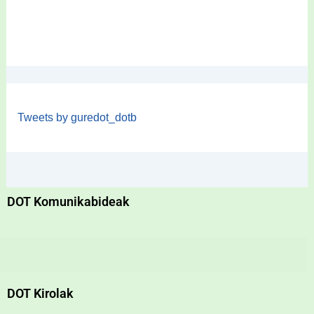
Tweets by guredot_dotb
DOT Komunikabideak
DOT Kirolak