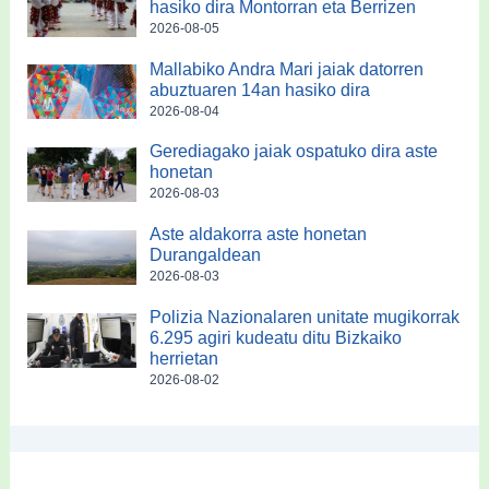
hasiko dira Montorran eta Berrizen
2026-08-05
Mallabiko Andra Mari jaiak datorren
abuztuaren 14an hasiko dira
2026-08-04
Gerediagako jaiak ospatuko dira aste
honetan
2026-08-03
Aste aldakorra aste honetan
Durangaldean
2026-08-03
Polizia Nazionalaren unitate mugikorrak
6.295 agiri kudeatu ditu Bizkaiko
herrietan
2026-08-02