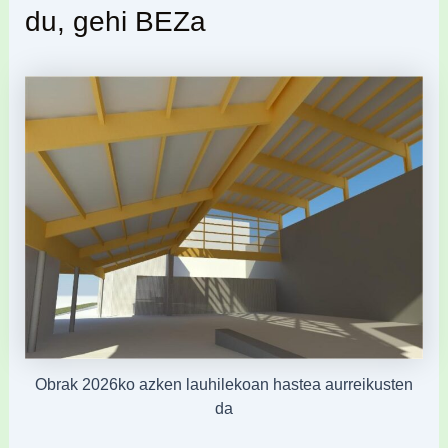
du, gehi BEZa
Obrak 2026ko azken lauhilekoan hastea aurreikusten
da