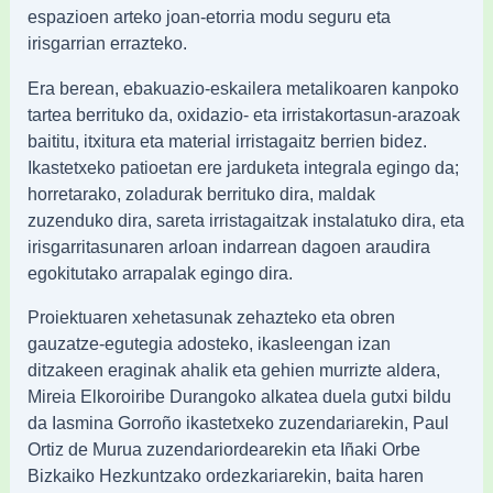
espazioen arteko joan-etorria modu seguru eta
irisgarrian errazteko.
Era berean, ebakuazio-eskailera metalikoaren kanpoko
tartea berrituko da, oxidazio- eta irristakortasun-arazoak
baititu, itxitura eta material irristagaitz berrien bidez.
Ikastetxeko patioetan ere jarduketa integrala egingo da;
horretarako, zoladurak berrituko dira, maldak
zuzenduko dira, sareta irristagaitzak instalatuko dira, eta
irisgarritasunaren arloan indarrean dagoen araudira
egokitutako arrapalak egingo dira.
Proiektuaren xehetasunak zehazteko eta obren
gauzatze-egutegia adosteko, ikasleengan izan
ditzakeen eraginak ahalik eta gehien murrizte aldera,
Mireia Elkoroiribe Durangoko alkatea duela gutxi bildu
da Iasmina Gorroño ikastetxeko zuzendariarekin, Paul
Ortiz de Murua zuzendariordearekin eta Iñaki Orbe
Bizkaiko Hezkuntzako ordezkariarekin, baita haren