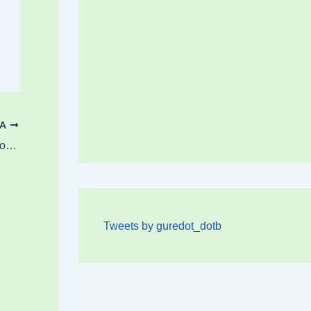
OA
1.245 herritarrek Zornotzaren etorkizunerako norabidea zehaztu dute
Tweets by guredot_dotb