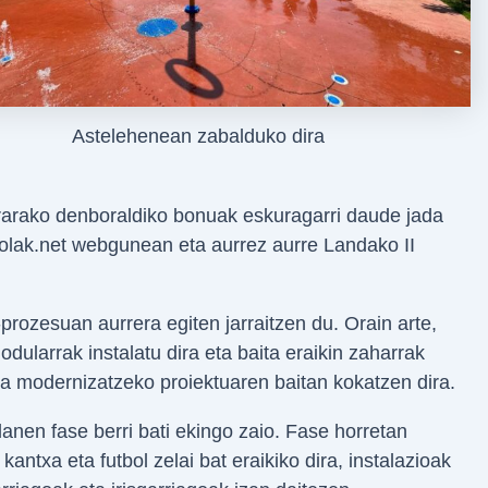
Astelehenean zabalduko dira
erarako denboraldiko bonuak eskuragarri daude jada
olak.net webgunean eta aurrez aurre Landako II
prozesuan aurrera egiten jarraitzen du. Orain arte,
odularrak instalatu dira eta baita eraikin zaharrak
ua modernizatzeko proiektuaren baitan kokatzen dira.
anen fase berri bati ekingo zaio. Fase horretan
kantxa eta futbol zelai bat eraikiko dira, instalazioak