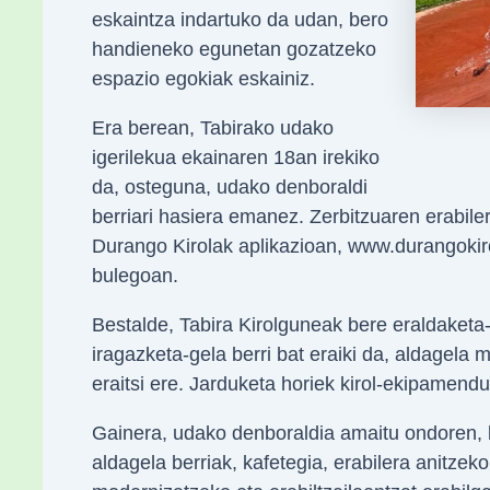
eskaintza indartuko da udan, bero
handieneko egunetan gozatzeko
espazio egokiak eskainiz.
Era berean, Tabirako udako
igerilekua ekainaren 18an irekiko
da, osteguna, udako denboraldi
berriari hasiera emanez. Zerbitzuaren erabil
Durango Kirolak aplikazioan, www.durangokir
bulegoan.
Bestalde, Tabira Kirolguneak bere eraldaketa-
iragazketa-gela berri bat eraiki da, aldagela m
eraitsi ere. Jarduketa horiek kirol-ekipamend
Gainera, udako denboraldia amaitu ondoren, l
aldagela berriak, kafetegia, erabilera anitzeko 