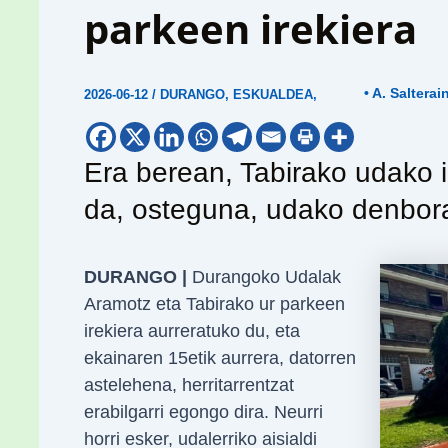
parkeen irekiera
• A. Salterai
2026-06-12
/
DURANGO
,
ESKUALDEA
,
Era berean, Tabirako udako i
da, osteguna, udako denbora
DURANGO |
Durangoko Udalak
Aramotz eta Tabirako ur parkeen
irekiera aurreratuko du, eta
ekainaren 15etik aurrera, datorren
astelehena, herritarrentzat
erabilgarri egongo dira. Neurri
horri esker, udalerriko aisialdi