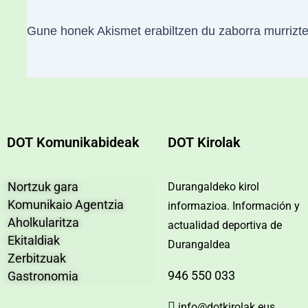
Gune honek Akismet erabiltzen du zaborra murrizt
DOT Komunikabideak
DOT Kirolak
Nortzuk gara
Durangaldeko kirol
Komunikaio Agentzia
informazioa. Información y
Aholkularitza
actualidad deportiva de
Ekitaldiak
Durangaldea
Zerbitzuak
946 550 033
Gastronomia
info@dotkirolak.eus