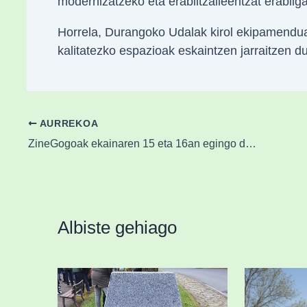
modernizatzeko eta erabiltzaileentzat erabilga
Horrela, Durangoko Udalak kirol ekipamenduak
kalitatezko espazioak eskaintzen jarraitzen du
AURREKOA
ZineGogoak ekainaren 15 eta 16an egingo da Zornotza Aretoan
Albiste gehiago