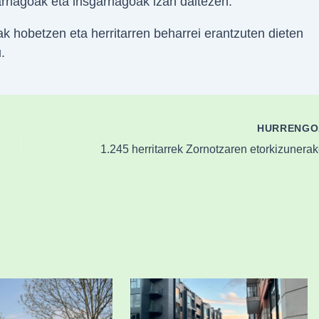
rriagoak eta irisgarriagoak izan daitezen.
 hobetzen eta herritarren beharrei erantzuten dieten
.
HURRENG