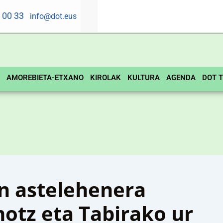
5 00 33
info@dot.eus
AMOREBIETA-ETXANO
KIROLAK
KULTURA
AGENDA
DOT T
n astelehenera
otz eta Tabirako ur