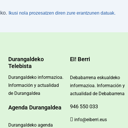
eko.
Ikusi nola prozesatzen diren zure erantzunen datuak.
Durangaldeko
EI! Berri
Telebista
Durangaldeko informazioa.
Debabarrena eskualdeko
Información y actualidad
informazioa. Información y
de Durangaldea
actualidad de Debabarrena
946 550 033
Agenda Durangaldea
info@eiberri.eus
Durangaldeko agenda