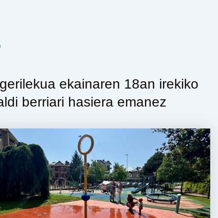
n
gerilekua ekainaren 18an irekiko
ldi berriari hasiera emanez