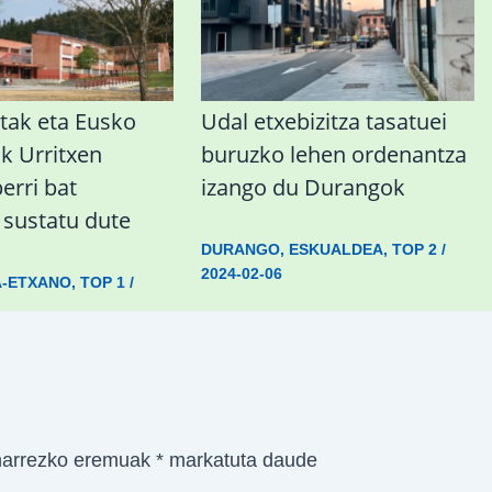
tak eta Eusko
Udal etxebizitza tasatuei
ak Urritxen
buruzko lehen ordenantza
berri bat
izango du Durangok
a sustatu dute
DURANGO
,
ESKUALDEA
,
TOP 2
/
2024-02-06
A-ETXANO
,
TOP 1
/
arrezko eremuak
*
markatuta daude