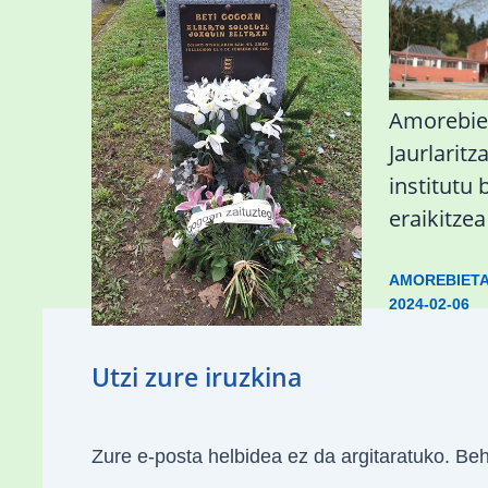
«Azkenengo 40 urteetan
Amorebie
Zaldibar jo zuen
Jaurlaritz
ingurumen-
institutu 
hondamendirik larriena»
eraikitze
ESKUALDEA
,
ZALDIBAR
/
2024-02-
AMOREBIET
06
2024-02-06
Utzi zure iruzkina
Zure e-posta helbidea ez da argitaratuko.
Beh