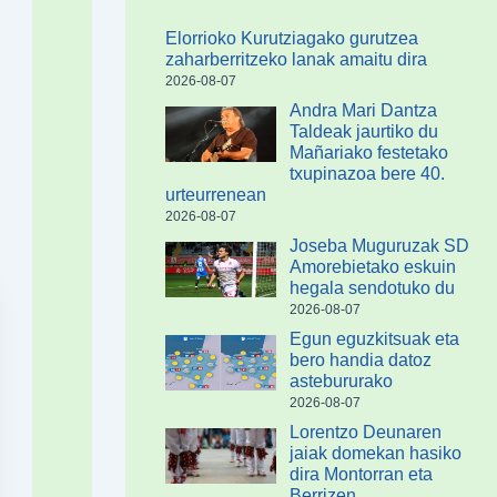
Elorrioko Kurutziagako gurutzea
zaharberritzeko lanak amaitu dira
2026-08-07
Andra Mari Dantza
Taldeak jaurtiko du
Mañariako festetako
txupinazoa bere 40.
urteurrenean
2026-08-07
Joseba Muguruzak SD
Amorebietako eskuin
hegala sendotuko du
2026-08-07
Egun eguzkitsuak eta
bero handia datoz
astebururako
2026-08-07
Lorentzo Deunaren
jaiak domekan hasiko
dira Montorran eta
Berrizen