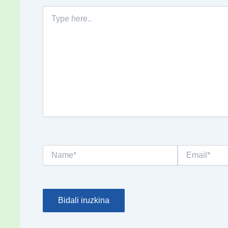
Type
here..
Name*
Email*