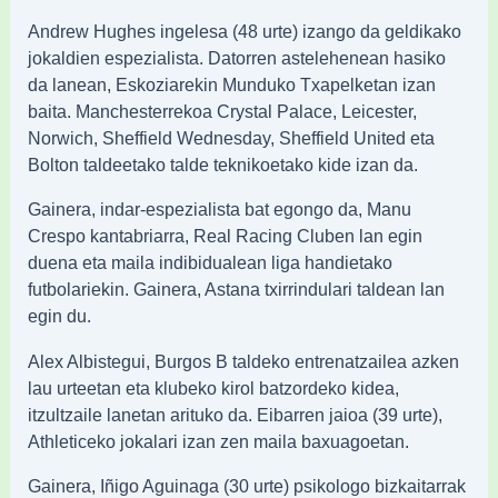
Andrew Hughes ingelesa (48 urte) izango da geldikako
jokaldien espezialista. Datorren astelehenean hasiko
da lanean, Eskoziarekin Munduko Txapelketan izan
baita. Manchesterrekoa Crystal Palace, Leicester,
Norwich, Sheffield Wednesday, Sheffield United eta
Bolton taldeetako talde teknikoetako kide izan da.
Gainera, indar-espezialista bat egongo da, Manu
Crespo kantabriarra, Real Racing Cluben lan egin
duena eta maila indibidualean liga handietako
futbolariekin. Gainera, Astana txirrindulari taldean lan
egin du.
Alex Albistegui, Burgos B taldeko entrenatzailea azken
lau urteetan eta klubeko kirol batzordeko kidea,
itzultzaile lanetan arituko da. Eibarren jaioa (39 urte),
Athleticeko jokalari izan zen maila baxuagoetan.
Gainera, Iñigo Aguinaga (30 urte) psikologo bizkaitarrak