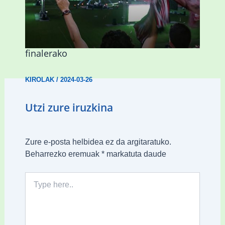
Abadiñok eta Ermuak ere pantaila
erraldoiak jarriko dituzte Kopako
finalerako
KIROLAK
/
2024-03-26
Utzi zure iruzkina
Zure e-posta helbidea ez da argitaratuko.
Beharrezko eremuak
*
markatuta daude
Type
here..