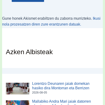
Gune honek Akismet erabiltzen du zaborra murrizteko.
Ikusi
nola prozesatzen diren zure erantzunen datuak.
Azken Albisteak
Lorentzo Deunaren jaiak domekan
hasiko dira Montorran eta Berrizen
2026-08-05
Mallabiko Andra Mari jaiak datorren