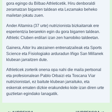
gora egingo du Bilbao Athleticetik. Hiru denboraldi
zeramatzan bigarren taldean eta Lezamako beheko
mailetan jokatu zuen.
Ander Altamira (37 urte) nutrizionista bizkaitarrak ere
esperientzia berarekin egin du gora bigarren taldean.
Athletic Cluben erdilari izan zen harrobiko taldeetan.
Gainera, Aitor Iru atezainen entrenatzaileak eta Sports
Science eta Fisiologiako arduradun Iñigo San Millanek
klubean jarraitzen dute.
Athleticek zorterik onena opa nahi die maila pertsonal
eta profesionalean Pablo Orbaizi eta Toscana Viar
nutrizionistari, ez baitute klubean jarraituko, eta
eskerrak ematen dizkie erakundeko kide izan diren urte
guztietan egindako lanagatik.