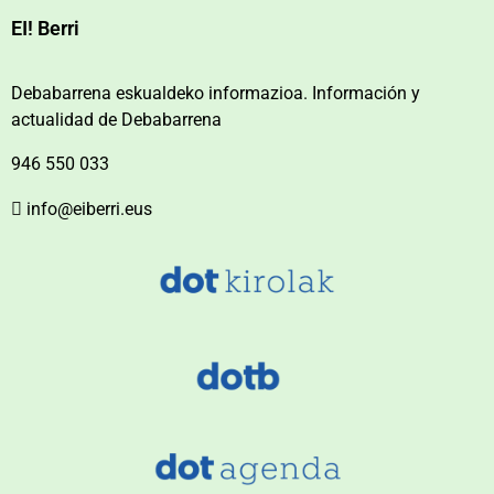
EI! Berri
Debabarrena eskualdeko informazioa. Información y
actualidad de Debabarrena
946 550 033
info@eiberri.eus