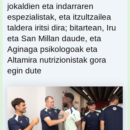
jokaldien eta indarraren
espezialistak, eta itzultzailea
taldera iritsi dira; bitartean, Iru
eta San Millan daude, eta
Aginaga psikologoak eta
Altamira nutrizionistak gora
egin dute