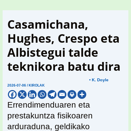
Casamichana,
Hughes, Crespo eta
Albistegui talde
teknikora batu dira
• K. Doyle
2026-07-06
/
KIROLAK
Errendimenduaren eta
prestakuntza fisikoaren
arduraduna, geldikako