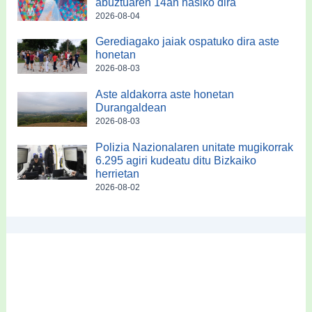
abuztuaren 14an hasiko dira
2026-08-04
Gerediagako jaiak ospatuko dira aste
honetan
2026-08-03
Aste aldakorra aste honetan
Durangaldean
2026-08-03
Polizia Nazionalaren unitate mugikorrak
6.295 agiri kudeatu ditu Bizkaiko
herrietan
2026-08-02