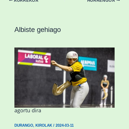
AURREKOA
HURRENGOA
Albiste gehiago
Astelehenean Durangon jokatuko den
emakumezkoen zesta finaleko sarrerak
agortu dira
DURANGO
,
KIROLAK
/
2024-03-11