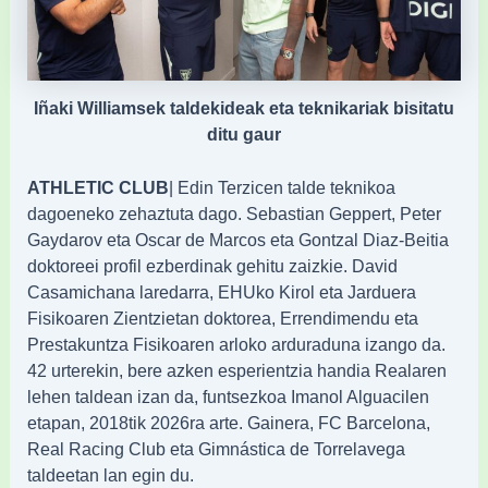
Iñaki Williamsek taldekideak eta teknikariak bisitatu
ditu gaur
ATHLETIC CLUB
| Edin Terzicen talde teknikoa
dagoeneko zehaztuta dago. Sebastian Geppert, Peter
Gaydarov eta Oscar de Marcos eta Gontzal Diaz-Beitia
doktoreei profil ezberdinak gehitu zaizkie. David
Casamichana laredarra, EHUko Kirol eta Jarduera
Fisikoaren Zientzietan doktorea, Errendimendu eta
Prestakuntza Fisikoaren arloko arduraduna izango da.
42 urterekin, bere azken esperientzia handia Realaren
lehen taldean izan da, funtsezkoa Imanol Alguacilen
etapan, 2018tik 2026ra arte. Gainera, FC Barcelona,
Real Racing Club eta Gimnástica de Torrelavega
taldeetan lan egin du.