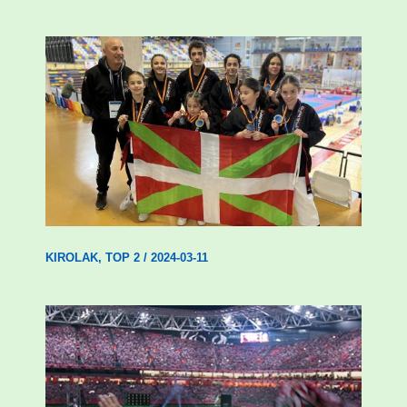
Wadokan garaile Espainiako txapelketan
14 dominarekin
KIROLAK
,
TOP 2
/
2024-03-11