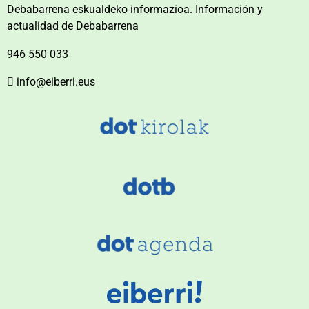
Debabarrena eskualdeko informazioa. Información y
actualidad de Debabarrena
946 550 033
info@eiberri.eus