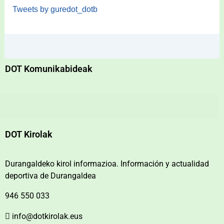
Tweets by guredot_dotb
DOT Komunikabideak
DOT Kirolak
Durangaldeko kirol informazioa. Información y actualidad
deportiva de Durangaldea
946 550 033
info@dotkirolak.eus