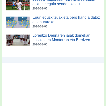
eskuin hegala sendotuko du
2026-08-07
Egun eguzkitsuak eta bero handia datoz
astebururako
2026-08-07
Lorentzo Deunaren jaiak domekan
hasiko dira Montorran eta Berrizen
2026-08-05