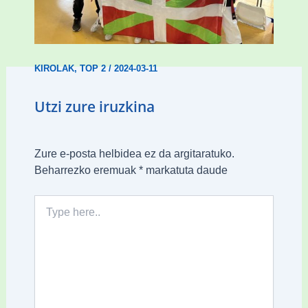
Wadokan garaile Espainiako txapelketan
14 dominarekin
KIROLAK
,
TOP 2
/
2024-03-11
Utzi zure iruzkina
Zure e-posta helbidea ez da argitaratuko.
Beharrezko eremuak
*
markatuta daude
Type
here..