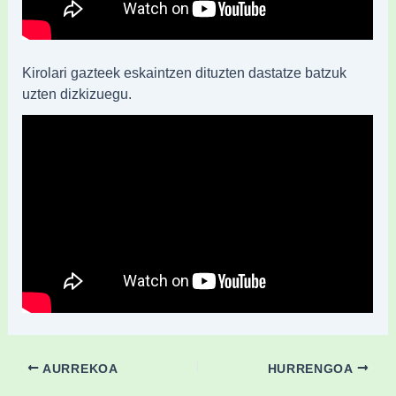
Kirolari gazteek eskaintzen dituzten dastatze batzuk
uzten dizkizuegu.
AURREKOA
HURRENGOA