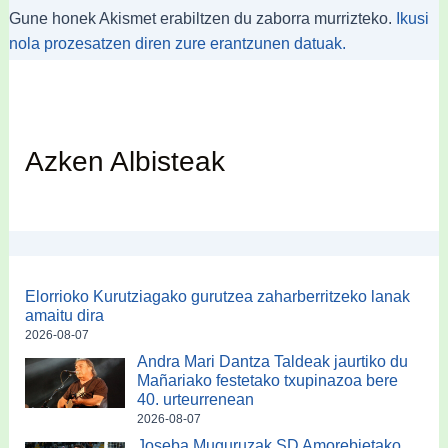
Gune honek Akismet erabiltzen du zaborra murrizteko.
Ikusi
nola prozesatzen diren zure erantzunen datuak.
Azken Albisteak
Elorrioko Kurutziagako gurutzea zaharberritzeko lanak
amaitu dira
2026-08-07
Andra Mari Dantza Taldeak jaurtiko du
Mañariako festetako txupinazoa bere
40. urteurrenean
2026-08-07
Joseba Muguruzak SD Amorebietako