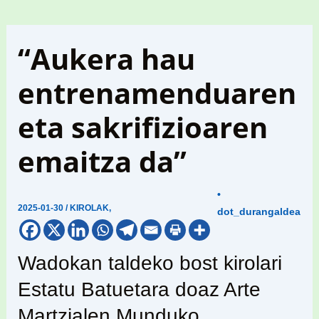
“Aukera hau
entrenamenduaren
eta sakrifizioaren
emaitza da”
•
2025-01-30
/
KIROLAK
,
dot_durangaldea
Wadokan taldeko bost kirolari
Estatu Batuetara doaz Arte
Martzialen Munduko