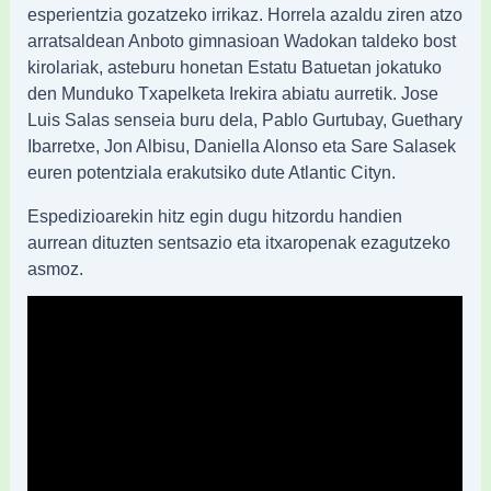
esperientzia gozatzeko irrikaz. Horrela azaldu ziren atzo
arratsaldean Anboto gimnasioan Wadokan taldeko bost
kirolariak, asteburu honetan Estatu Batuetan jokatuko
den Munduko Txapelketa Irekira abiatu aurretik. Jose
Luis Salas senseia buru dela, Pablo Gurtubay, Guethary
Ibarretxe, Jon Albisu, Daniella Alonso eta Sare Salasek
euren potentziala erakutsiko dute Atlantic Cityn.
Espedizioarekin hitz egin dugu hitzordu handien
aurrean dituzten sentsazio eta itxaropenak ezagutzeko
asmoz.