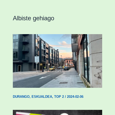
Albiste gehiago
Udal etxebizitza tasatuei buruzko lehen
ordenantza izango du Durangok
DURANGO
,
ESKUALDEA
,
TOP 2
/
2024-02-06