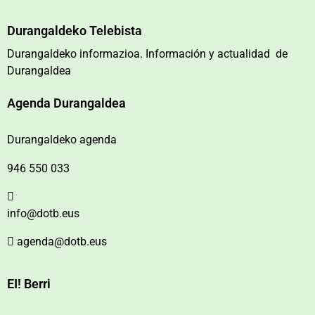
Durangaldeko Telebista
Durangaldeko informazioa. Información y actualidad de
Durangaldea
Agenda Durangaldea
Durangaldeko agenda
946 550 033
info@dotb.eus
agenda@dotb.eus
EI! Berri