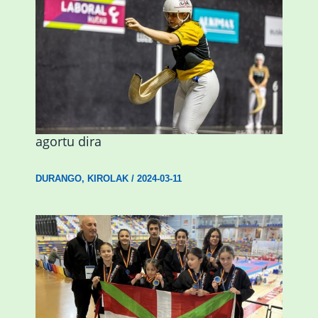
Astelehenean Durangon jokatuko den
emakumezkoen zesta finaleko sarrerak
agortu dira
DURANGO
,
KIROLAK
/
2024-03-11