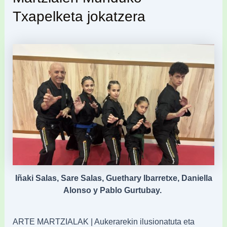
Txapelketa jokatzera
Iñaki Salas, Sare Salas, Guethary Ibarretxe, Daniella
Alonso y Pablo Gurtubay.
ARTE MARTZIALAK | Aukerarekin ilusionatuta eta