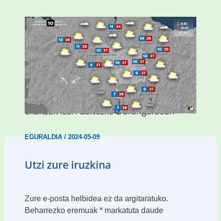
Asteburuan 25 gradu baino gehiago eta
ekaitzak izan daitezke Durangaldean
EGURALDIA
/
2024-05-09
Utzi zure iruzkina
Zure e-posta helbidea ez da argitaratuko.
Beharrezko eremuak
*
markatuta daude