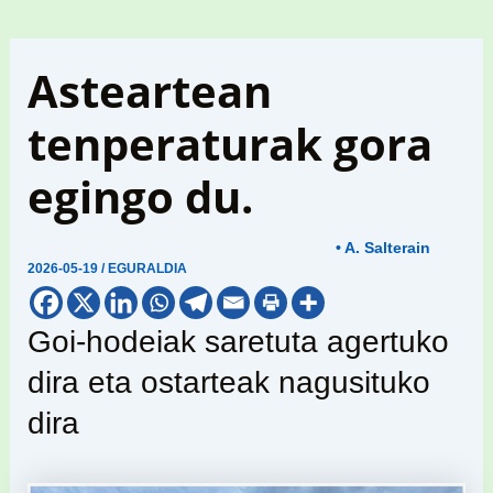
Asteartean
tenperaturak gora
egingo du.
• A. Salterain
2026-05-19
/
EGURALDIA
Goi-hodeiak saretuta agertuko
dira eta ostarteak nagusituko
dira