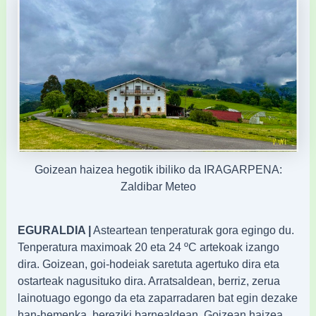
Goizean haizea hegotik ibiliko da IRAGARPENA:
Zaldibar Meteo
EGURALDIA |
Asteartean tenperaturak gora egingo du.
Tenperatura maximoak 20 eta 24 ºC artekoak izango
dira. Goizean, goi-hodeiak saretuta agertuko dira eta
ostarteak nagusituko dira. Arratsaldean, berriz, zerua
lainotuago egongo da eta zaparradaren bat egin dezake
han-hemenka, bereziki barnealdean. Goizean haizea