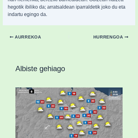
hegotik ibiliko da; arratsaldean iparraldetik joko du eta
indartu egingo da.
AURREKOA
HURRENGOA
Albiste gehiago