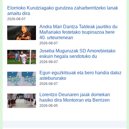
Elorrioko Kurutziagako gurutzea zaharberritzeko lanak
amaitu dira
2026-08-07
Andra Mari Dantza Taldeak jaurtiko du
Mañariako festetako txupinazoa bere
40. urteurrenean
2026-08-07
Joseba Muguruzak SD Amorebietako
eskuin hegala sendotuko du
2026-08-07
Egun eguzkitsuak eta bero handia datoz
astebururako
2026-08-07
Lorentzo Deunaren jaiak domekan
hasiko dira Montorran eta Berrizen
2026-08-05