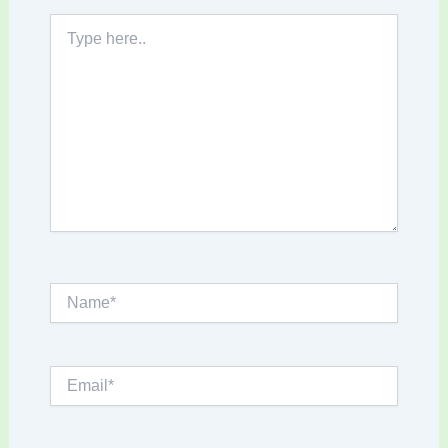
Type
here..
Name*
Email*