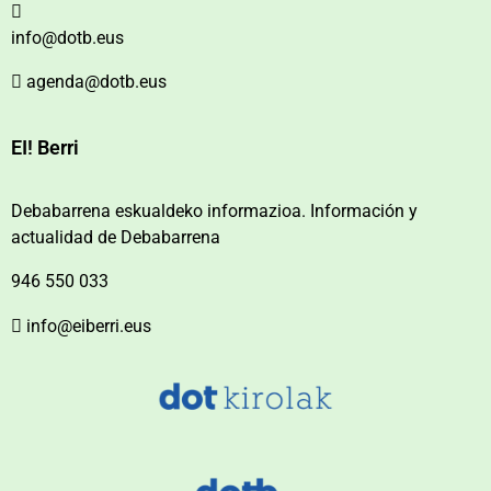
info@dotb.eus
agenda@dotb.eus
EI! Berri
Debabarrena eskualdeko informazioa. Información y
actualidad de Debabarrena
946 550 033
info@eiberri.eus