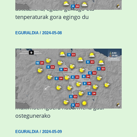
Eguraldiak hobera egingo du gaur,
asteazkena, eguzki gehiago eta
tenperaturak gora egingo du
EGURALDIA
/
2024-05-08
Giro eguzkitsua eta tenperatura
maximoen igoera nabarmena gaur
ostegunerako
EGURALDIA
/
2024-05-09