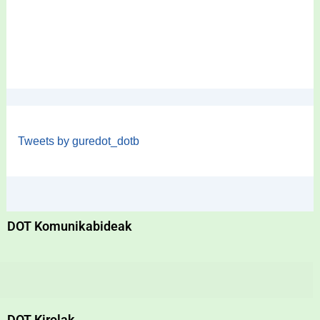
Tweets by guredot_dotb
DOT Komunikabideak
DOT Kirolak