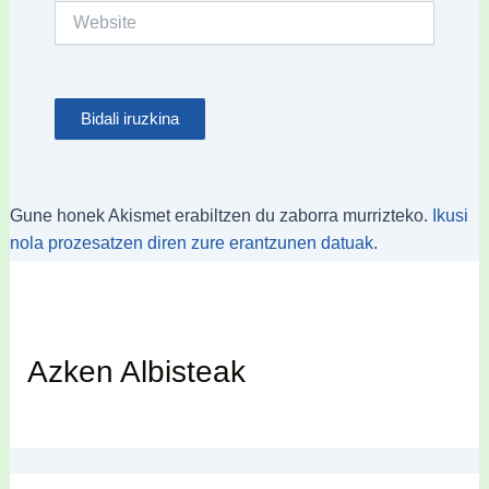
Website
Gune honek Akismet erabiltzen du zaborra murrizteko.
Ikusi
nola prozesatzen diren zure erantzunen datuak.
Azken Albisteak