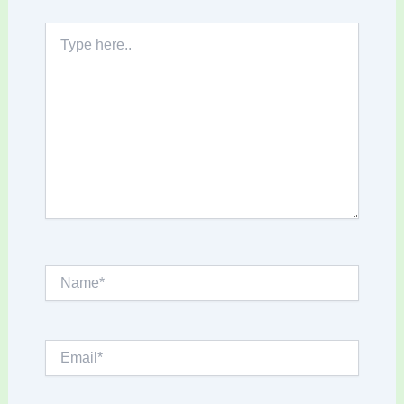
Type
here..
Name*
Email*