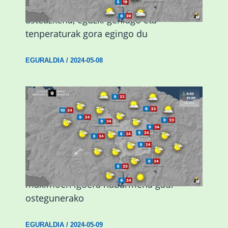
Eguraldiak hobera egingo du gaur,
asteazkena, eguzki gehiago eta
tenperaturak gora egingo du
EGURALDIA
/
2024-05-08
Giro eguzkitsua eta tenperatura
maximoen igoera nabarmena gaur
ostegunerako
EGURALDIA
/
2024-05-09