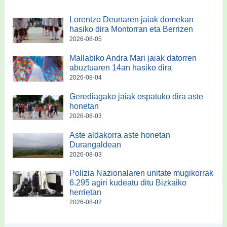
Lorentzo Deunaren jaiak domekan
hasiko dira Montorran eta Berrizen
2026-08-05
Mallabiko Andra Mari jaiak datorren
abuztuaren 14an hasiko dira
2026-08-04
Gerediagako jaiak ospatuko dira aste
honetan
2026-08-03
Aste aldakorra aste honetan
Durangaldean
2026-08-03
Polizia Nazionalaren unitate mugikorrak
6.295 agiri kudeatu ditu Bizkaiko
herrietan
2026-08-02