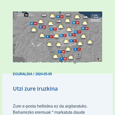
Asteburuan 25 gradu baino gehiago eta
ekaitzak izan daitezke Durangaldean
EGURALDIA
/
2024-05-09
Utzi zure iruzkina
Zure e-posta helbidea ez da argitaratuko.
Beharrezko eremuak
*
markatuta daude