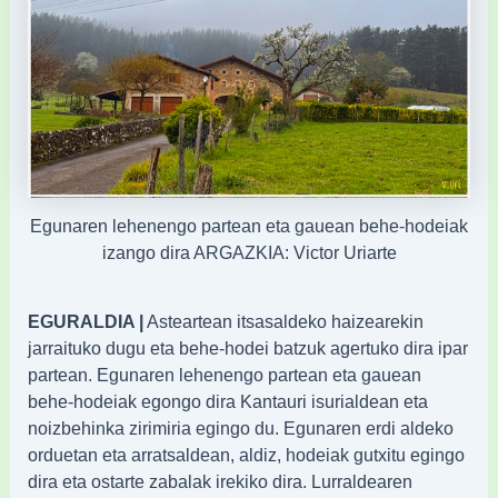
Egunaren lehenengo partean eta gauean behe-hodeiak
izango dira ARGAZKIA: Victor Uriarte
EGURALDIA |
Asteartean itsasaldeko haizearekin
jarraituko dugu eta behe-hodei batzuk agertuko dira ipar
partean. Egunaren lehenengo partean eta gauean
behe-hodeiak egongo dira Kantauri isurialdean eta
noizbehinka zirimiria egingo du. Egunaren erdi aldeko
orduetan eta arratsaldean, aldiz, hodeiak gutxitu egingo
dira eta ostarte zabalak irekiko dira. Lurraldearen