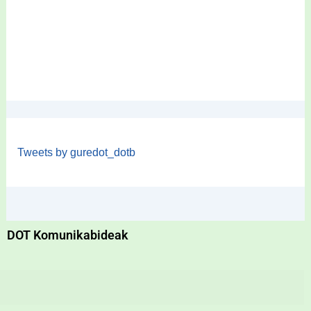
Tweets by guredot_dotb
DOT Komunikabideak