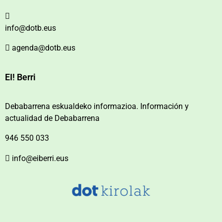
info@dotb.eus
agenda@dotb.eus
EI! Berri
Debabarrena eskualdeko informazioa. Información y
actualidad de Debabarrena
946 550 033
info@eiberri.eus