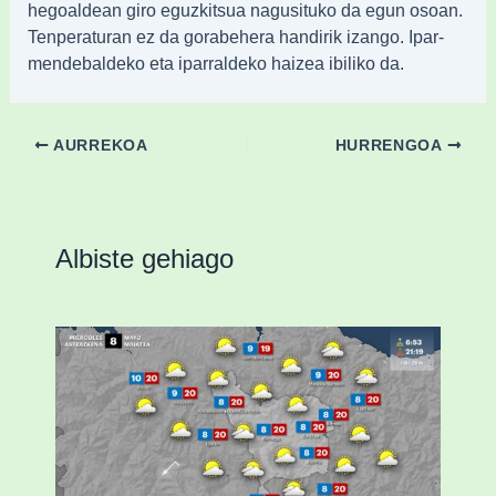
hegoaldean giro eguzkitsua nagusituko da egun osoan.
Tenperaturan ez da gorabehera handirik izango. Ipar-
mendebaldeko eta iparraldeko haizea ibiliko da.
AURREKOA
HURRENGOA
Albiste gehiago