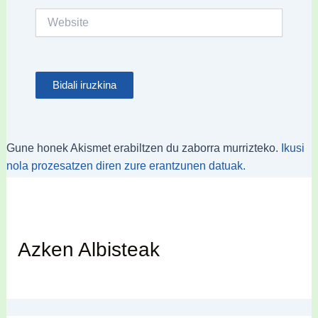
Website
Gune honek Akismet erabiltzen du zaborra murrizteko.
Ikusi
nola prozesatzen diren zure erantzunen datuak.
Azken Albisteak