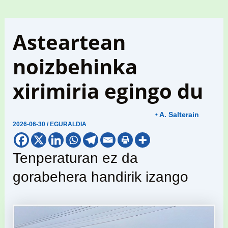
Asteartean
noizbehinka
xirimiria egingo du
• A. Salterain
2026-06-30
/
EGURALDIA
Tenperaturan ez da
gorabehera handirik izango