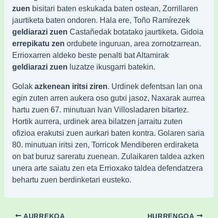
zuen
bisitari baten eskukada baten ostean, Zorrillaren
jaurtiketa baten ondoren. Hala ere, Toño Ramírezek
geldiarazi zuen
Castañedak botatako jaurtiketa. Gidoia
errepikatu zen
ordubete inguruan, area zornotzarrean.
Errioxarren aldeko beste penalti bat Altamirak
geldiarazi zuen
luzatze ikusgarri batekin.
Golak
azkenean iritsi ziren
. Urdinek defentsan lan ona
egin zuten arren aukera oso gutxi jasoz, Naxarak aurrea
hartu zuen 67. minutuan Ivan Villosladaren bitartez.
Hortik aurrera, urdinek area bilatzen jarraitu zuten
ofizioa erakutsi zuen aurkari baten kontra. Golaren saria
80. minutuan iritsi zen, Torricok Mendiberen erdiraketa
on bat buruz sareratu zuenean. Zulaikaren taldea azken
unera arte saiatu zen eta Errioxako taldea defendatzera
behartu zuen berdinketari eusteko.
AURREKOA
HURRENGOA