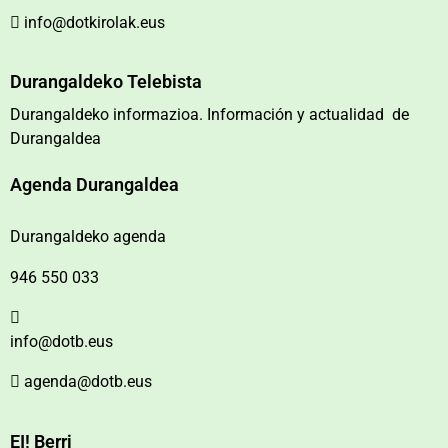
info@dotkirolak.eus
Durangaldeko Telebista
Durangaldeko informazioa. Información y actualidad de
Durangaldea
Agenda Durangaldea
Durangaldeko agenda
946 550 033
info@dotb.eus
agenda@dotb.eus
EI! Berri