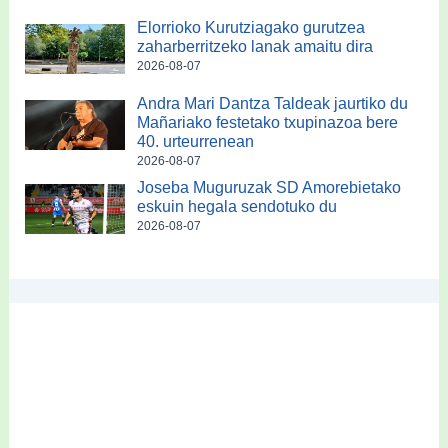
Elorrioko Kurutziagako gurutzea
zaharberritzeko lanak amaitu dira
2026-08-07
Andra Mari Dantza Taldeak jaurtiko du
Mañariako festetako txupinazoa bere
40. urteurrenean
2026-08-07
Joseba Muguruzak SD Amorebietako
eskuin hegala sendotuko du
2026-08-07