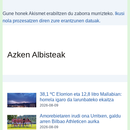
Gune honek Akismet erabiltzen du zaborra murrizteko.
Ikusi
nola prozesatzen diren zure erantzunen datuak.
Azken Albisteak
38,1 ºC Elorrion eta 12,8 litro Mallabian:
horrela igaro da larunbateko ekaitza
2026-08-09
Amorebietaren irudi ona Urritxen, galdu
arren Bilbao Athleticen aurka
2026-08-09