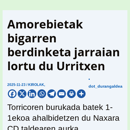
Amorebietak
bigarren
berdinketa jarraian
lortu du Urritxen
•
2025-11-23
/
KIROLAK
,
dot_durangaldea
Torricoren burukada batek 1-
1ekoa ahalbidetzen du Naxara
CD taldearen aurka