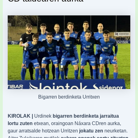
Bigarren berdinketa Urritxen
KIROLAK |
Urdinek
bigarren berdinketa jarraitua
lortu zuten
etxean, oraingoan Náxara CDren aurka,
gaur arratsalde hotzean Urritzen
jokatu zen
neurketan.
Aitor Zulaikaren mutilek
aukera onenak sortu zituzten