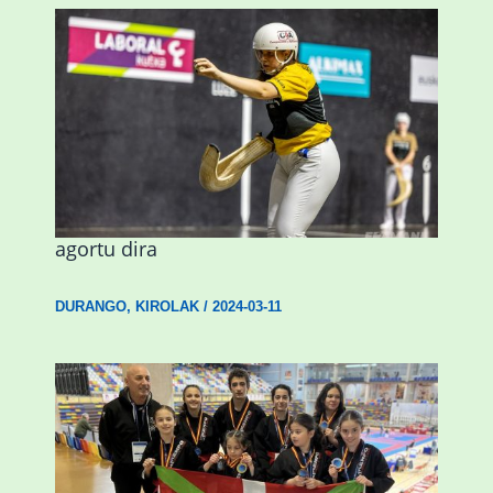
Astelehenean Durangon jokatuko den
emakumezkoen zesta finaleko sarrerak
agortu dira
DURANGO
,
KIROLAK
/
2024-03-11