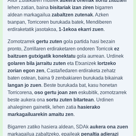
lehen zatian, baina
bisitariak izan ziren
bigarren
aldean markagailua
zabaltzen zutenak
. Azken
txanpan, Torricoren burukada batek, Mendiberen
erdiraketatik jasotakoa,
1-1ekoa ekarri zuen
.
Zornotzarrek
gertu zuten
gola partida hasi bezain
pronto, Zorrillaren erdiraketaren ondoren Torricok
ez
baitzuen gutxigatik konektatu
gola aurrean. Urdinek
golaren bila jarraitu zuten
eta Etxanizek
lortzeko
zorian egon zen
, Castañedaren erdiraketa zehatz
baten ostean, baina 9 zenbakiaren burukada bikainak
langan jo zuen
. Beste burukada bat, kasu honetan
Torrico­rena,
oso gertu joan zen
eskubitik, zornotzarrek
beste aukera ona
sortu zuten bitartean
. Urdinen
ahaleginen gainetik, lehen zatia
hasierako
markagailuarekin amaitu zen
.
Bigarren zatiko hasiera aldean, SDAk
aukera ona zuen
markagailua zabaltzeko, epaileak
penaltia adierazi