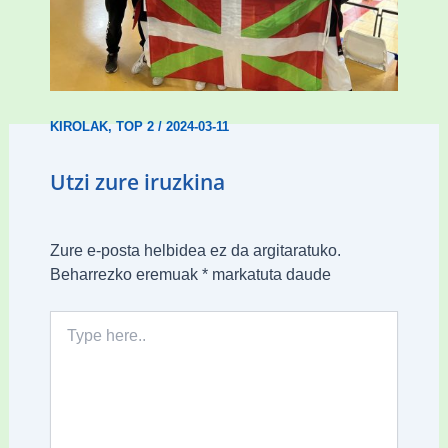
Wadokan garaile Espainiako txapelketan
14 dominarekin
KIROLAK
,
TOP 2
/
2024-03-11
Utzi zure iruzkina
Zure e-posta helbidea ez da argitaratuko.
Beharrezko eremuak
*
markatuta daude
Type
here..