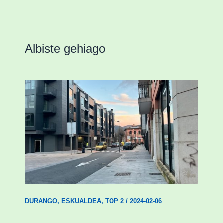
Albiste gehiago
Udal etxebizitza tasatuei buruzko lehen
ordenantza izango du Durangok
DURANGO
,
ESKUALDEA
,
TOP 2
/
2024-02-06