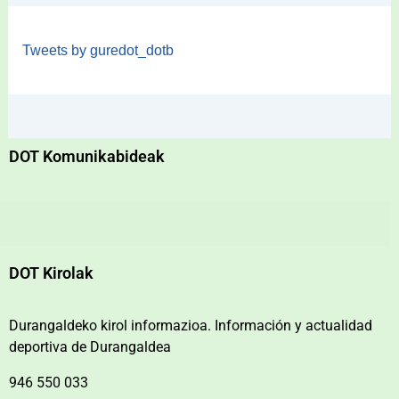
Tweets by guredot_dotb
DOT Komunikabideak
DOT Kirolak
Durangaldeko kirol informazioa. Información y actualidad
deportiva de Durangaldea
946 550 033