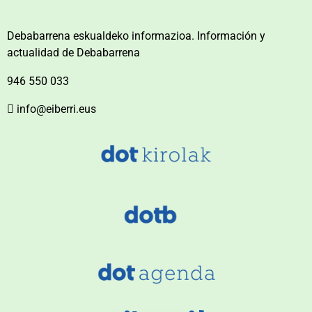
Debabarrena eskualdeko informazioa. Información y
actualidad de Debabarrena
946 550 033
info@eiberri.eus