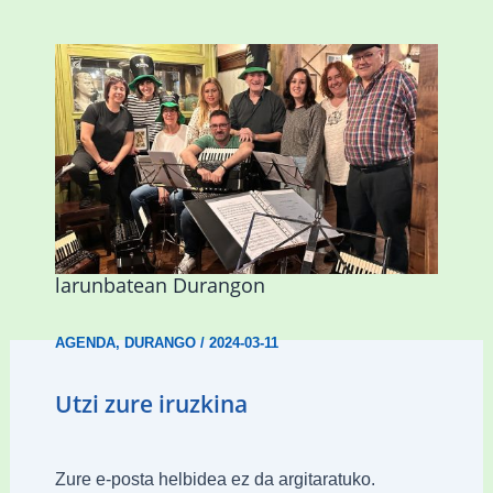
Herri Maite akordeoi taldeak S. Patrick
Irlandako patroia ospatuko du
larunbatean Durangon
AGENDA
,
DURANGO
/
2024-03-11
Utzi zure iruzkina
Zure e-posta helbidea ez da argitaratuko.