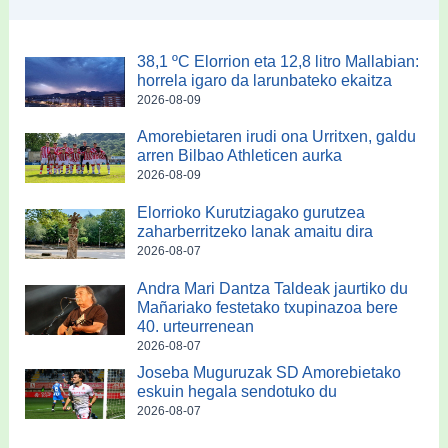
38,1 ºC Elorrion eta 12,8 litro Mallabian:
horrela igaro da larunbateko ekaitza
2026-08-09
Amorebietaren irudi ona Urritxen, galdu
arren Bilbao Athleticen aurka
2026-08-09
Elorrioko Kurutziagako gurutzea
zaharberritzeko lanak amaitu dira
2026-08-07
Andra Mari Dantza Taldeak jaurtiko du
Mañariako festetako txupinazoa bere
40. urteurrenean
2026-08-07
Joseba Muguruzak SD Amorebietako
eskuin hegala sendotuko du
2026-08-07