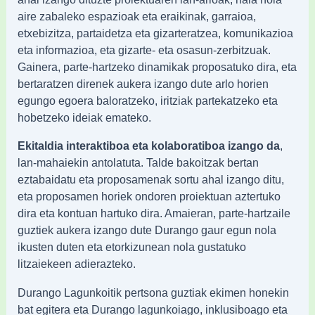
aire zabaleko espazioak eta eraikinak, garraioa,
etxebizitza, partaidetza eta gizarteratzea, komunikazioa
eta informazioa, eta gizarte- eta osasun-zerbitzuak.
Gainera, parte-hartzeko dinamikak proposatuko dira, eta
bertaratzen direnek aukera izango dute arlo horien
egungo egoera baloratzeko, iritziak partekatzeko eta
hobetzeko ideiak emateko.
Ekitaldia interaktiboa eta kolaboratiboa izango da
,
lan-mahaiekin antolatuta. Talde bakoitzak bertan
eztabaidatu eta proposamenak sortu ahal izango ditu,
eta proposamen horiek ondoren proiektuan aztertuko
dira eta kontuan hartuko dira. Amaieran, parte-hartzaile
guztiek aukera izango dute Durango gaur egun nola
ikusten duten eta etorkizunean nola gustatuko
litzaiekeen adierazteko.
Durango Lagunkoitik pertsona guztiak ekimen honekin
bat egitera eta Durango lagunkoiago, inklusiboago eta