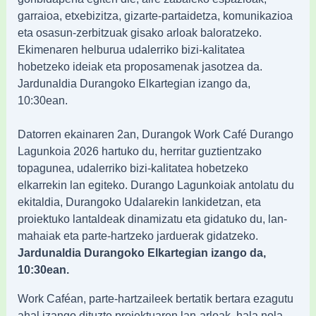
garraioa, etxebizitza, gizarte-partaidetza, komunikazioa
eta osasun-zerbitzuak gisako arloak baloratzeko.
Ekimenaren helburua udalerriko bizi-kalitatea
hobetzeko ideiak eta proposamenak jasotzea da.
Jardunaldia Durangoko Elkartegian izango da,
10:30ean.
Datorren ekainaren 2an, Durangok Work Café Durango
Lagunkoia 2026 hartuko du, herritar guztientzako
topagunea, udalerriko bizi-kalitatea hobetzeko
elkarrekin lan egiteko. Durango Lagunkoiak antolatu du
ekitaldia, Durangoko Udalarekin lankidetzan, eta
proiektuko lantaldeak dinamizatu eta gidatuko du, lan-
mahaiak eta parte-hartzeko jarduerak gidatzeko.
Jardunaldia Durangoko Elkartegian izango da,
10:30ean.
Work Caféan, parte-hartzaileek bertatik bertara ezagutu
ahal izango dituzte proiektuaren lan-arloak, hala nola