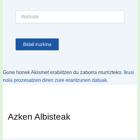
Website
Gune honek Akismet erabiltzen du zaborra murrizteko.
Ikusi
nola prozesatzen diren zure erantzunen datuak.
Azken Albisteak