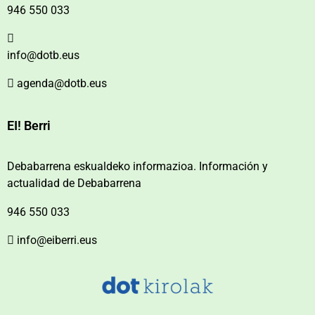
946 550 033
info@dotb.eus
agenda@dotb.eus
EI! Berri
Debabarrena eskualdeko informazioa. Información y
actualidad de Debabarrena
946 550 033
info@eiberri.eus