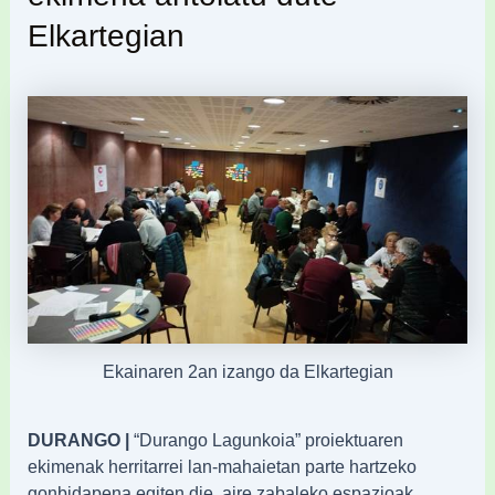
Elkartegian
Ekainaren 2an izango da Elkartegian
DURANGO |
“Durango Lagunkoia” proiektuaren
ekimenak herritarrei lan-mahaietan parte hartzeko
gonbidapena egiten die, aire zabaleko espazioak,