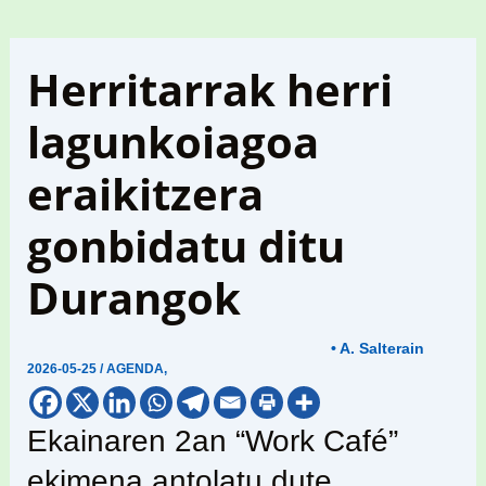
Herritarrak herri
lagunkoiagoa
eraikitzera
gonbidatu ditu
Durangok
• A. Salterain
2026-05-25
/
AGENDA
,
Ekainaren 2an “Work Café”
ekimena antolatu dute