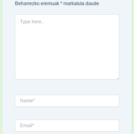
Beharrezko eremuak
*
markatuta daude
Type
here..
Name*
Email*