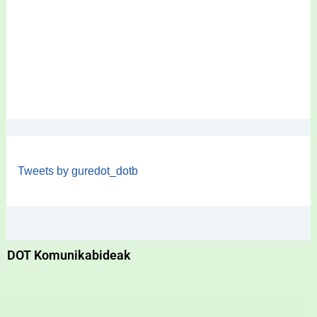
Tweets by guredot_dotb
DOT Komunikabideak