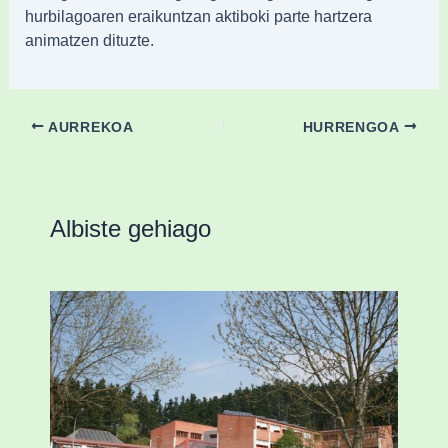
hurbilagoaren eraikuntzan aktiboki parte hartzera
animatzen dituzte.
AURREKOA
HURRENGOA
Albiste gehiago