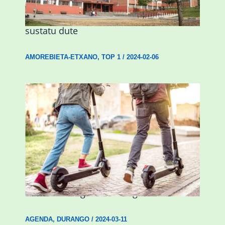
Amorebietak eta Eusko Jaurlaritzak
Urritxen institutu berri bat eraikitzea
sustatu dute
AMOREBIETA-ETXANO
,
TOP 1
/
2024-02-06
Ostegun honetan “Oinezko
Nagusientzako Bide Segurtasuna”
hitzaldia izango da Durangon
AGENDA
,
DURANGO
/
2024-03-11