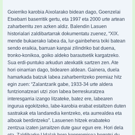
Goierriko karobia Aixolarako bidean dago, Goenzelai
Etxebarri baserritik gertu, eta 1997 eta 2000 urte artean
zaharberritu zen azken aldiz. Balendin Lasuen
historialari zaldibartarrak dokumentatu zuenez, “XIX.
mende bukaerako labea da, lur-gainbehera txiki batean
sendo eraikia, barruan kanpai zilindriko bat duena,
tronko-konikoa, goiko aldeko barautsetik kargatzeko.
Sua erdi-puntuko arkudun atexkatik sartzen zen. Ate
hori oinarrian dago, bidearen aldean. Gainera, duela
hamarkada batzuk labea zaharberritzeko premiaz hitz
egin zuen: “Zalantzarik gabe, 1933-34 urte aldera
funtzionatzeari utzi zion labea berreskuratzea
interesgarria izango litzateke, batez ere, labearen
ingurua egokitzeko, labe-karobia erabat estaltzen duten
sastrakak eta landaredia kentzeko, eta aurrealdea eta
alboak berdintzeko”. Lasuenen hitzek erabateko
zentzua izaten jarraitzen dute gaur egun ere. Hori dela
eta, Zaldibarko Udalak bere konpromisoa berretsi du