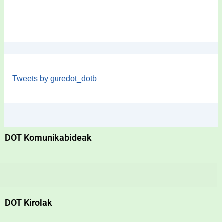
Tweets by guredot_dotb
DOT Komunikabideak
DOT Kirolak