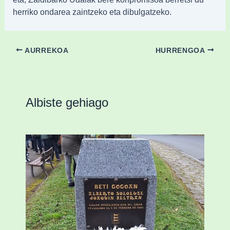
herriko ondarea zaintzeko eta dibulgatzeko.
AURREKOA
HURRENGOA
Albiste gehiago
«Azkenengo 40 urteetan Zaldibar jo zuen