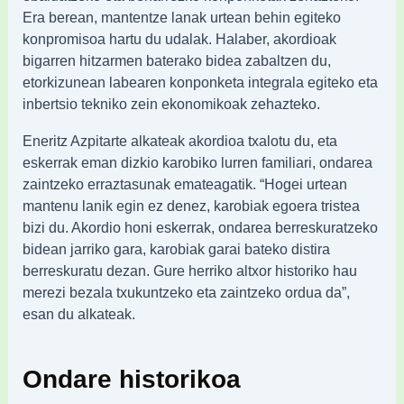
Era berean, mantentze lanak urtean behin egiteko
konpromisoa hartu du udalak. Halaber, akordioak
bigarren hitzarmen baterako bidea zabaltzen du,
etorkizunean labearen konponketa integrala egiteko eta
inbertsio tekniko zein ekonomikoak zehazteko.
Eneritz Azpitarte alkateak akordioa txalotu du, eta
eskerrak eman dizkio karobiko lurren familiari, ondarea
zaintzeko erraztasunak emateagatik. “Hogei urtean
mantenu lanik egin ez denez, karobiak egoera tristea
bizi du. Akordio honi eskerrak, ondarea berreskuratzeko
bidean jarriko gara, karobiak garai bateko distira
berreskuratu dezan. Gure herriko altxor historiko hau
merezi bezala txukuntzeko eta zaintzeko ordua da”,
esan du alkateak.
Ondare historikoa