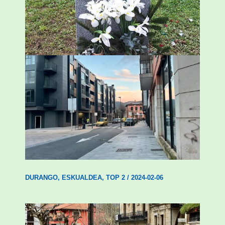
ingurumen-hondamendirik larriena»
ESKUALDEA
,
ZALDIBAR
/
2024-02-06
Udal etxebizitza tasatuei buruzko lehen
ordenantza izango du Durangok
DURANGO
,
ESKUALDEA
,
TOP 2
/
2024-02-06