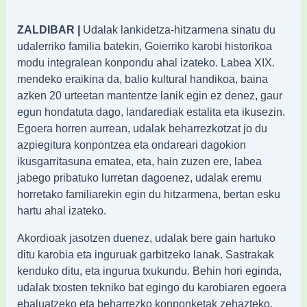
ZALDIBAR |
Udalak lankidetza-hitzarmena sinatu du
udalerriko familia batekin, Goierriko karobi historikoa
modu integralean konpondu ahal izateko. Labea XIX.
mendeko eraikina da, balio kultural handikoa, baina
azken 20 urteetan mantentze lanik egin ez denez, gaur
egun hondatuta dago, landarediak estalita eta ikusezin.
Egoera horren aurrean, udalak beharrezkotzat jo du
azpiegitura konpontzea eta ondareari dagokion
ikusgarritasuna ematea, eta, hain zuzen ere, labea
jabego pribatuko lurretan dagoenez, udalak eremu
horretako familiarekin egin du hitzarmena, bertan esku
hartu ahal izateko.
Akordioak jasotzen duenez, udalak bere gain hartuko
ditu karobia eta inguruak garbitzeko lanak. Sastrakak
kenduko ditu, eta ingurua txukundu. Behin hori eginda,
udalak txosten tekniko bat egingo du karobiaren egoera
ebaluatzeko eta beharrezko konponketak zehazteko.