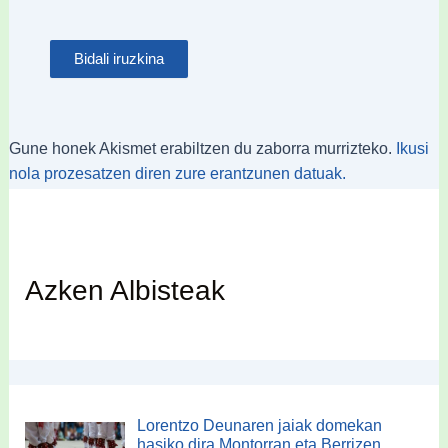
Gune honek Akismet erabiltzen du zaborra murrizteko.
Ikusi
nola prozesatzen diren zure erantzunen datuak.
Azken Albisteak
Lorentzo Deunaren jaiak domekan
hasiko dira Montorran eta Berrizen