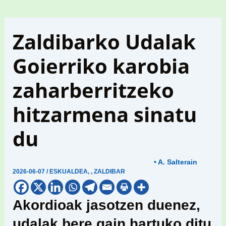
Zaldibarko Udalak
Goierriko karobia
zaharberritzeko
hitzarmena sinatu
du
• A. Salterain
2026-06-07
/
ESKUALDEA
,
,
ZALDIBAR
Akordioak jasotzen duenez,
udalak bere gain hartuko ditu