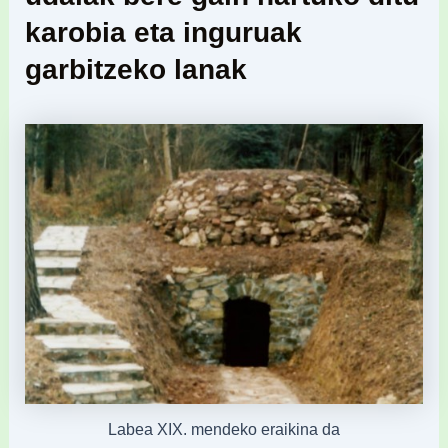
karobia eta inguruak
garbitzeko lanak
Labea XIX. mendeko eraikina da