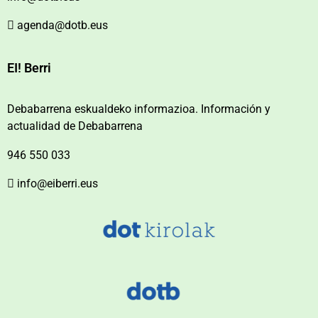
agenda@dotb.eus
EI! Berri
Debabarrena eskualdeko informazioa. Información y
actualidad de Debabarrena
946 550 033
info@eiberri.eus