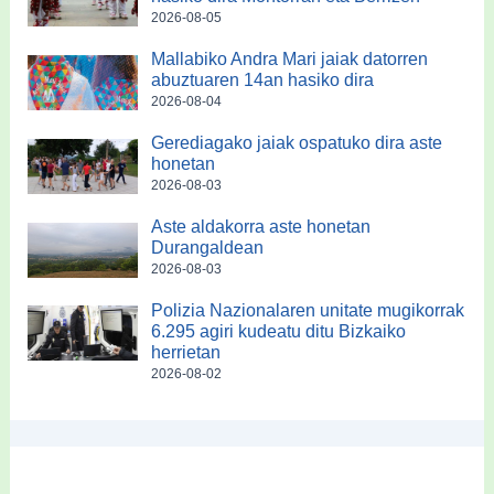
2026-08-05
Mallabiko Andra Mari jaiak datorren
abuztuaren 14an hasiko dira
2026-08-04
Gerediagako jaiak ospatuko dira aste
honetan
2026-08-03
Aste aldakorra aste honetan
Durangaldean
2026-08-03
Polizia Nazionalaren unitate mugikorrak
6.295 agiri kudeatu ditu Bizkaiko
herrietan
2026-08-02