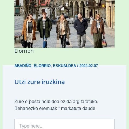
Mankomunitateko gizarte-langileak
presentzia indartu du Abadiñon eta
Elorrion
ABADIÑO
,
ELORRIO
,
ESKUALDEA
/
2024-02-07
Utzi zure iruzkina
Zure e-posta helbidea ez da argitaratuko.
Beharrezko eremuak
*
markatuta daude
Type
here..