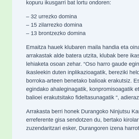
kopuru ikusgarri bat lortu ondoren:
– 32 urrezko domina
– 15 zilarrezko domina
– 13 brontzezko domina
Emaitza hauek klubaren maila handia eta oinarri
arrakastak alde batera utzita, klubak bere i
lehiaketa osoan zehar. “Oso harro gaude egin
ikasleekin duten inplikazioagatik, bereziki hel
borroka-arteen benetako balioak erakutsiz. Es
egindako ahaleginagatik, konpromisoagatik eta
balioei erakutsitako fideltasunagatik “, adier
Arrakasta berri honek Durangoko Ninjutsu Ka
erreferente gisa sendotzen du, bertako kirola
zuzendaritzari esker, Durangoren izena har