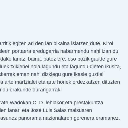
tik egiten ari den lan bikaina islatzen dute. Kirol
kasleen portaera eredugarria nabarmendu nahi izan du
dako lanaz, baina, batez ere, oso pozik gaude gure
duek txikienei nola lagundu eta lagundu dieten ikusita,
kerrak eman nahi dizkiegu gure ikasle guztiei
 arte martzialei eta arte horiek ordezkatzen dituzten
azi du erakunde durangarrak.
rate Wadokan C. D. lehiakor eta prestakuntza
rien lanari eta José Luis Salas maisuaren
rotasunez panorama nazionalaren gorenera eramanez.