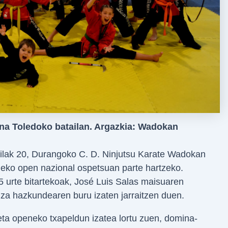
ina Toledoko batailan. Argazkia: Wadokan
hilak 20, Durangoko C. D. Ninjutsu Karate Wadokan
neko open nazional ospetsuan parte hartzeko.
5 urte bitartekoak, José Luis Salas maisuaren
iza hazkundearen buru izaten jarraitzen duen.
eta openeko txapeldun izatea lortu zuen, domina-