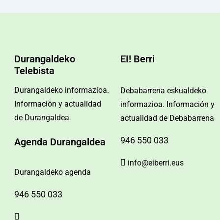
Durangaldeko
EI! Berri
Telebista
Durangaldeko informazioa.
Debabarrena eskualdeko
Información y actualidad
informazioa. Información y
de Durangaldea
actualidad de Debabarrena
946 550 033
Agenda Durangaldea
info@eiberri.eus
Durangaldeko agenda
946 550 033