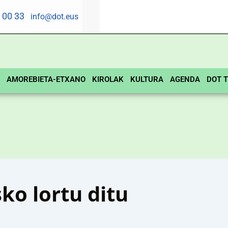
5 00 33
info@dot.eus
AMOREBIETA-ETXANO
KIROLAK
KULTURA
AGENDA
DOT T
o lortu ditu