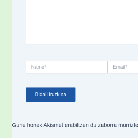
Name*
Email*
Gune honek Akismet erabiltzen du zaborra murrizt