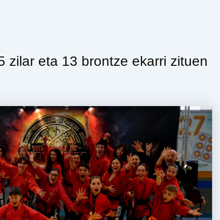
 zilar eta 13 brontze ekarri zituen