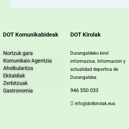
DOT Komunikabideak
DOT Kirolak
Nortzuk gara
Durangaldeko kirol
Komunikaio Agentzia
informazioa. Información y
Aholkularitza
actualidad deportiva de
Ekitaldiak
Durangaldea
Zerbitzuak
946 550 033
Gastronomia
info@dotkirolak.eus