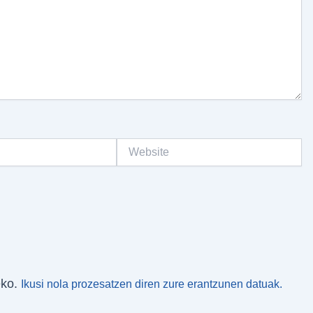
Website
eko.
Ikusi nola prozesatzen diren zure erantzunen datuak.