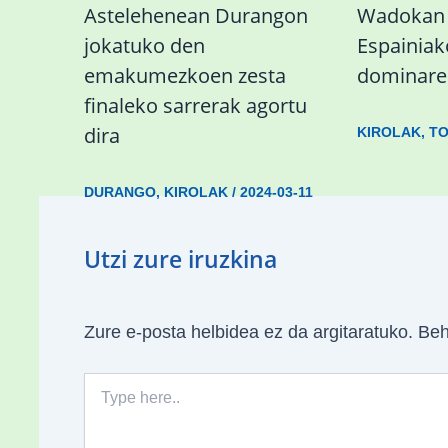
Astelehenean Durangon
Wadokan 
jokatuko den
Espainiak
emakumezkoen zesta
dominare
finaleko sarrerak agortu
dira
KIROLAK
,
TO
DURANGO
,
KIROLAK
/
2024-03-11
Utzi zure iruzkina
Zure e-posta helbidea ez da argitaratuko.
Beh
Type
here..