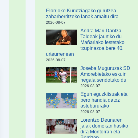
Elorrioko Kurutziagako gurutzea
zaharberritzeko lanak amaitu dira
2026-08-07
Andra Mari Dantza
Taldeak jaurtiko du
Mañariako festetako
txupinazoa bere 40.
urteurrenean
2026-08-07
Joseba Muguruzak SD
Amorebietako eskuin
hegala sendotuko du
2026-08-07
Egun eguzkitsuak eta
bero handia datoz
astebururako
2026-08-07
Lorentzo Deunaren
jaiak domekan hasiko
dira Montorran eta
Berrizen