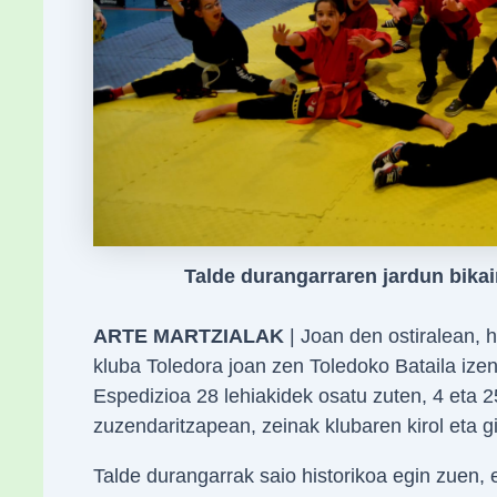
Talde durangarraren jardun bika
ARTE MARTZIALAK
| Joan den ostiralean, 
kluba Toledora joan zen Toledoko Bataila ize
Espedizioa 28 lehiakidek osatu zuten, 4 eta 2
zuzendaritzapean, zeinak klubaren kirol eta g
Talde durangarrak saio historikoa egin zuen, 