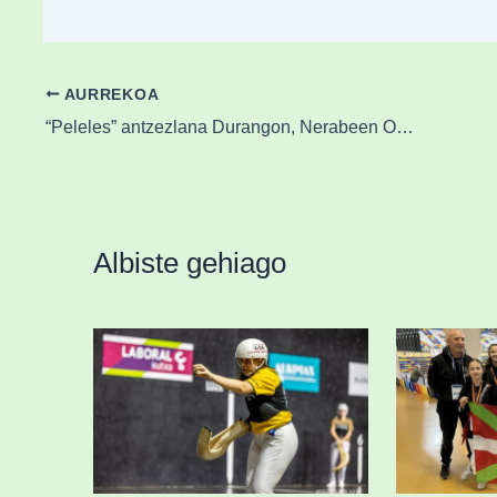
AURREKOA
“Peleles” antzezlana Durangon, Nerabeen Ongizate Mentalaren Munduko Egunaren baitan
Albiste gehiago