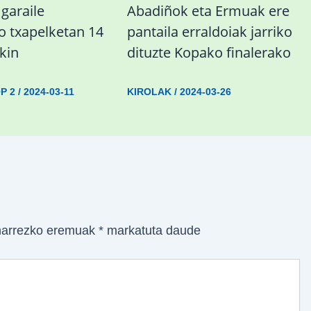
garaile
Abadiñok eta Ermuak ere
o txapelketan 14
pantaila erraldoiak jarriko
kin
dituzte Kopako finalerako
P 2
/
2024-03-11
KIROLAK
/
2024-03-26
arrezko eremuak
*
markatuta daude