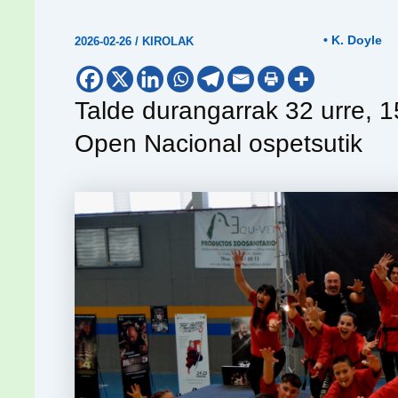
• K. Doyle
2026-02-26
/
KIROLAK
Talde durangarrak 32 urre, 15
Open Nacional ospetsutik