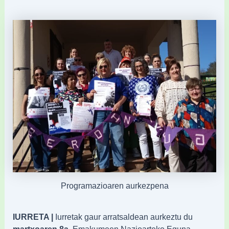
Programazioaren aurkezpena
IURRETA |
Iurretak gaur arratsaldean aurkeztu du