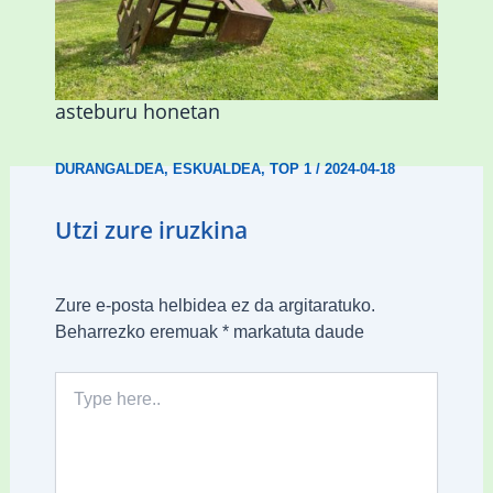
Gerediagak Durangoko aire zabaleko
eskulturak ezagutzera emango ditu
asteburu honetan
DURANGALDEA
,
ESKUALDEA
,
TOP 1
/
2024-04-18
Utzi zure iruzkina
Zure e-posta helbidea ez da argitaratuko.
Beharrezko eremuak
*
markatuta daude
Type
here..