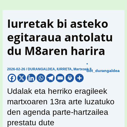
Iurretak bi asteko
egitaraua antolatu
du M8aren harira
•
2026-02-26
/
DURANGALDEA
,
IURRETA
,
Martxoak 8
,
dot_durangaldea
Udalak eta herriko eragileek
martxoaren 13ra arte luzatuko
den agenda parte-hartzailea
prestatu dute