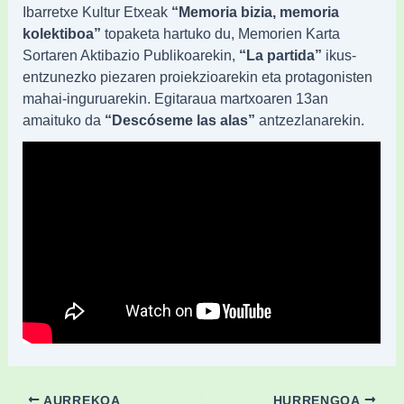
Ibarretxe Kultur Etxeak
“Memoria bizia, memoria
kolektiboa”
topaketa hartuko du, Memorien Karta
Sortaren Aktibazio Publikoarekin,
“La partida”
ikus-
entzunezko piezaren proiekzioarekin eta protagonisten
mahai-inguruarekin. Egitaraua martxoaren 13an
amaituko da
“Descóseme las alas”
antzezlanarekin.
AURREKOA
HURRENGOA