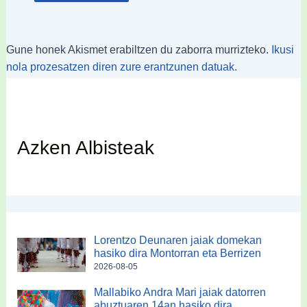
Gune honek Akismet erabiltzen du zaborra murrizteko.
Ikusi
nola prozesatzen diren zure erantzunen datuak.
Azken Albisteak
Lorentzo Deunaren jaiak domekan
hasiko dira Montorran eta Berrizen
2026-08-05
Mallabiko Andra Mari jaiak datorren
abuztuaren 14an hasiko dira