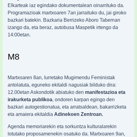
Elkarteak iaz egindako dokumentalean oinarrituko da.
Programazioak martxoaren 7an jarraituko du, jai giroko
bazkari batekin. Bazkaria Berrizeko Aboro Tabernan
izango da, eta beraz, autobusa Maspetik irtengo da
14:00etan.
M8
Martxoaren 8an, Iurretako Mugimendu Feministak
antolatuta, eguneko ekitaldi nagusiak bilduko dira:
12.00etan Askondotik abiatuko den
manifestazioa eta
irakurketa publikoa
, ondoren karpan egingo den
bazkari autogestionatua, eta arratsaldean, bakarrizketa
eta amaiera ekitaldia
Adinekoen Zentroan.
Agenda memoriarekin eta sorkuntza kulturalarekin
lotutako proposamenekin osatuko da. Martxoaren 9an,