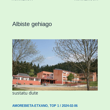
Albiste gehiago
Amorebietak eta Eusko Jaurlaritzak
Urritxen institutu berri bat eraikitzea
sustatu dute
AMOREBIETA-ETXANO
,
TOP 1
/
2024-02-06