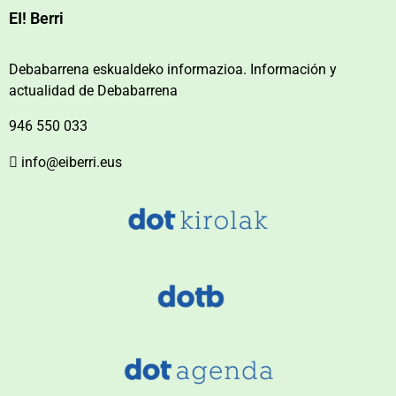
EI! Berri
Debabarrena eskualdeko informazioa. Información y
actualidad de Debabarrena
946 550 033
info@eiberri.eus