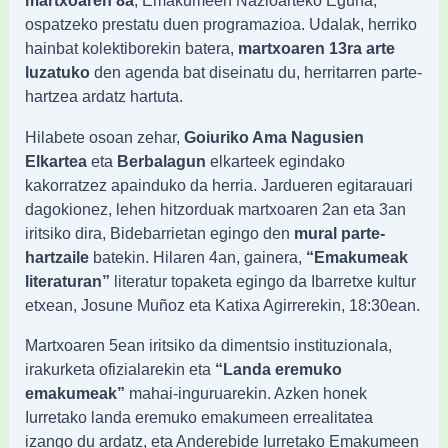
martxoaren 8a
, Emakumeen Nazioarteko Eguna,
ospatzeko prestatu duen programazioa. Udalak, herriko
hainbat kolektiborekin batera,
martxoaren 13ra arte
luzatuko
den agenda bat diseinatu du, herritarren parte-
hartzea ardatz hartuta.
Hilabete osoan zehar,
Goiuriko Ama Nagusien
Elkartea
eta
Berbalagun
elkarteek egindako
kakorratzez apainduko da herria. Jardueren egitarauari
dagokionez, lehen hitzorduak martxoaren 2an eta 3an
iritsiko dira, Bidebarrietan egingo den
mural parte-
hartzaile
batekin. Hilaren 4an, gainera,
“Emakumeak
literaturan”
literatur topaketa egingo da Ibarretxe kultur
etxean, Josune Muñoz eta Katixa Agirrerekin, 18:30ean.
Martxoaren 5ean iritsiko da dimentsio instituzionala,
irakurketa ofizialarekin eta
“Landa eremuko
emakumeak”
mahai-inguruarekin. Azken honek
Iurretako landa eremuko emakumeen errealitatea
izango du ardatz, eta Anderebide Iurretako Emakumeen