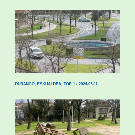
Durangok hilabete honetan amaituko
ditu Euskadi iturria berritzeko lanak
DURANGO
,
ESKUALDEA
,
TOP 1
/
2024-03-11