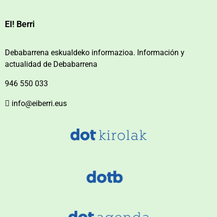
EI! Berri
Debabarrena eskualdeko informazioa. Información y
actualidad de Debabarrena
946 550 033
info@eiberri.eus