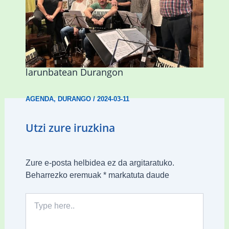
Herri Maite akordeoi taldeak S. Patrick
Irlandako patroia ospatuko du
larunbatean Durangon
AGENDA
,
DURANGO
/
2024-03-11
Utzi zure iruzkina
Zure e-posta helbidea ez da argitaratuko.
Beharrezko eremuak
*
markatuta daude
Type
here..