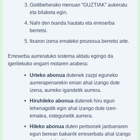
Goitibeherako menuan “GUZTIAK” aukeratu
eta bilaketa egin.
Nahi den txanda hautatu eta erreserba
berretsi.
Itxaron izena emateko prozesua berretsi arte.
Erreserba aurreratuko sistema aldatu egingo da
igerilekuko ongarri motaren arabera:
Urteko abonua
dutenek zazpi eguneko
aurrerapenarekin eman ahal izango dute
izena, aurreko igandetik aurrera.
Hiruhileko abonua
dutenek hiru egun
lehenagotik egin ahal izango dute izen-
ematea, ostegunetik aurrera.
Hileko abonua
duten pertsonek jardueraren
egun berean bakarrik erreserbatu ahal izango