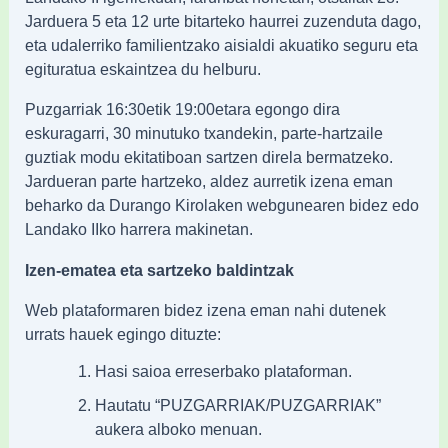
Jarduera 5 eta 12 urte bitarteko haurrei zuzenduta dago,
eta udalerriko familientzako aisialdi akuatiko seguru eta
egituratua eskaintzea du helburu.
Puzgarriak 16:30etik 19:00etara egongo dira
eskuragarri, 30 minutuko txandekin, parte-hartzaile
guztiak modu ekitatiboan sartzen direla bermatzeko.
Jardueran parte hartzeko, aldez aurretik izena eman
beharko da Durango Kirolaken webgunearen bidez edo
Landako IIko harrera makinetan.
Izen-ematea eta sartzeko baldintzak
Web plataformaren bidez izena eman nahi dutenek
urrats hauek egingo dituzte:
Hasi saioa erreserbako plataforman.
Hautatu “PUZGARRIAK/PUZGARRIAK”
aukera alboko menuan.