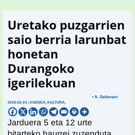
Uretako puzgarrien
saio berria larunbat
honetan
Durangoko
igerilekuan
• A. Salterain
2026-02-24
/
AGENDA
,
KULTURA
,
Jarduera 5 eta 12 urte
bitarteko haurrei zuzenduta