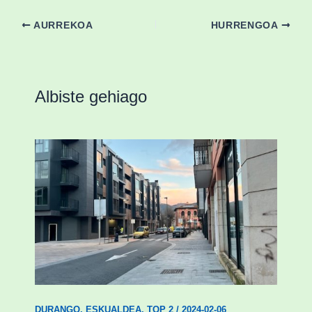
AURREKOA
HURRENGOA
Albiste gehiago
Udal etxebizitza tasatuei buruzko lehen
ordenantza izango du Durangok
DURANGO
,
ESKUALDEA
,
TOP 2
/
2024-02-06