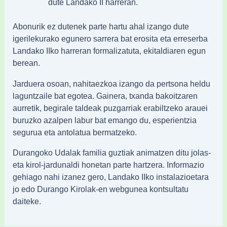
dute Landako II harreran.
Abonurik ez dutenek parte hartu ahal izango dute
igerilekurako egunero sarrera bat erosita eta erreserba
Landako IIko harreran formalizatuta, ekitaldiaren egun
berean.
Jarduera osoan, nahitaezkoa izango da pertsona heldu
laguntzaile bat egotea. Gainera, txanda bakoitzaren
aurretik, begirale taldeak puzgarriak erabiltzeko arauei
buruzko azalpen labur bat emango du, esperientzia
segurua eta antolatua bermatzeko.
Durangoko Udalak familia guztiak animatzen ditu jolas-
eta kirol-jardunaldi honetan parte hartzera. Informazio
gehiago nahi izanez gero, Landako IIko instalazioetara
jo edo Durango Kirolak-en webgunea kontsultatu
daiteke.