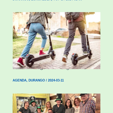
Ostegun honetan “Oinezko
Nagusientzako Bide Segurtasuna”
hitzaldia izango da Durangon
AGENDA
,
DURANGO
/
2024-03-11