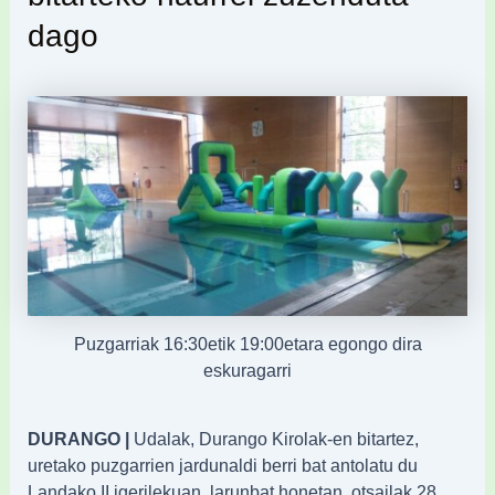
dago
Puzgarriak 16:30etik 19:00etara egongo dira
eskuragarri
DURANGO |
Udalak, Durango Kirolak-en bitartez,
uretako puzgarrien jardunaldi berri bat antolatu du
Landako II igerilekuan, larunbat honetan, otsailak 28.