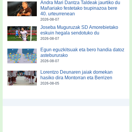
Andra Mari Dantza Taldeak jaurtiko du
Mañariako festetako txupinazoa bere
40. urteurrenean
2026-08-07
Joseba Muguruzak SD Amorebietako
eskuin hegala sendotuko du
2026-08-07
Egun eguzkitsuak eta bero handia datoz
astebururako
2026-08-07
Lorentzo Deunaren jaiak domekan
hasiko dira Montorran eta Berrizen
2026-08-05