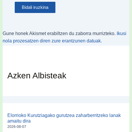
Gune honek Akismet erabiltzen du zaborra murrizteko.
Ikusi
nola prozesatzen diren zure erantzunen datuak.
Azken Albisteak
Elorrioko Kurutziagako gurutzea zaharberritzeko lanak
amaitu dira
2026-08-07