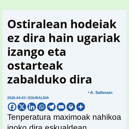
Ostiralean hodeiak
ez dira hain ugariak
izango eta
ostarteak
zabalduko dira
• A. Salterain
2026-04-03
/
EGURALDIA
Tenperatura maximoak nahikoa
igoko dira eskualdean