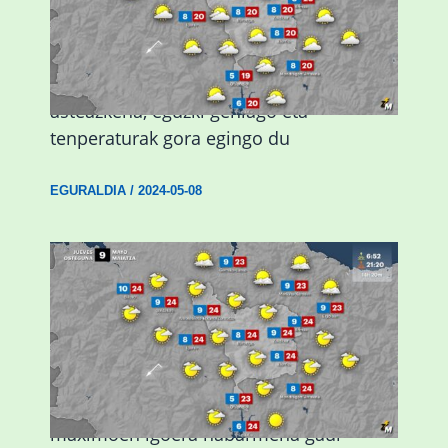
Eguraldiak hobera egingo du gaur,
asteazkena, eguzki gehiago eta
tenperaturak gora egingo du
EGURALDIA
/
2024-05-08
Giro eguzkitsua eta tenperatura
maximoen igoera nabarmena gaur