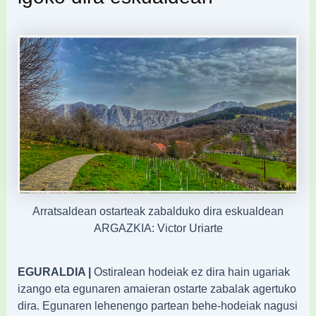
Arratsaldean ostarteak zabalduko dira eskualdean
ARGAZKIA: Victor Uriarte
EGURALDIA |
Ostiralean hodeiak ez dira hain ugariak
izango eta egunaren amaieran ostarte zabalak agertuko
dira. Egunaren lehenengo partean behe-hodeiak nagusi