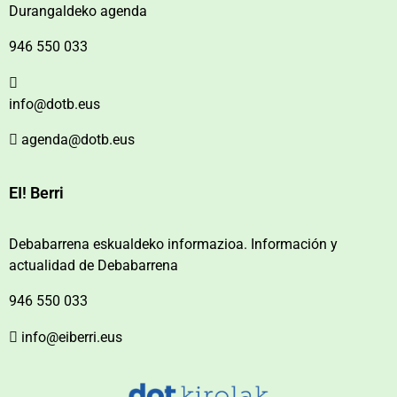
Durangaldeko agenda
946 550 033
info@dotb.eus
agenda@dotb.eus
EI! Berri
Debabarrena eskualdeko informazioa. Información y
actualidad de Debabarrena
946 550 033
info@eiberri.eus