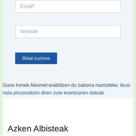
Email*
Website
Gune honek Akismet erabiltzen du zaborra murrizteko.
Ikusi
nola prozesatzen diren zure erantzunen datuak.
Azken Albisteak