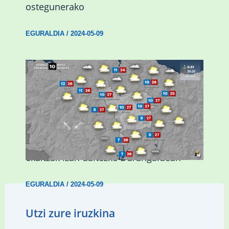
ostegunerako
EGURALDIA
/
2024-05-09
Asteburuan 25 gradu baino gehiago eta
ekaitzak izan daitezke Durangaldean
EGURALDIA
/
2024-05-09
Utzi zure iruzkina