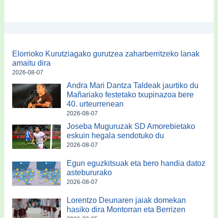
Elorrioko Kurutziagako gurutzea zaharberritzeko lanak
amaitu dira
2026-08-07
Andra Mari Dantza Taldeak jaurtiko du
Mañariako festetako txupinazoa bere
40. urteurrenean
2026-08-07
Joseba Muguruzak SD Amorebietako
eskuin hegala sendotuko du
2026-08-07
Egun eguzkitsuak eta bero handia datoz
astebururako
2026-08-07
Lorentzo Deunaren jaiak domekan
hasiko dira Montorran eta Berrizen