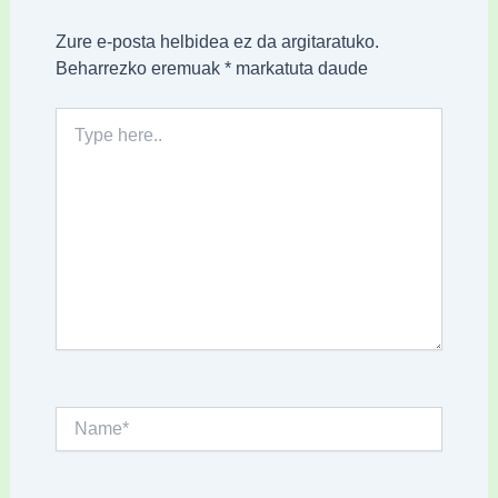
Zure e-posta helbidea ez da argitaratuko.
Beharrezko eremuak
*
markatuta daude
Type
here..
Name*