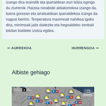
izango dira oraindik eta iparraldean euri txikia egingo
du ziurrenik. Haizea norabide aldakorrekoa izango da,
baina goizean eta arratsaldean iparraldekoa izango da
nagusi berriro. Tenperatura maximoak nahikoa igoko
dira, minimoak jaits daitezke eta hegoaldeko zenbait
tokitan baliteke izotza egitea.
AURREKOA
HURRENGOA
Albiste gehiago