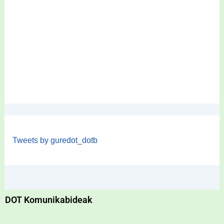
Tweets by guredot_dotb
DOT Komunikabideak