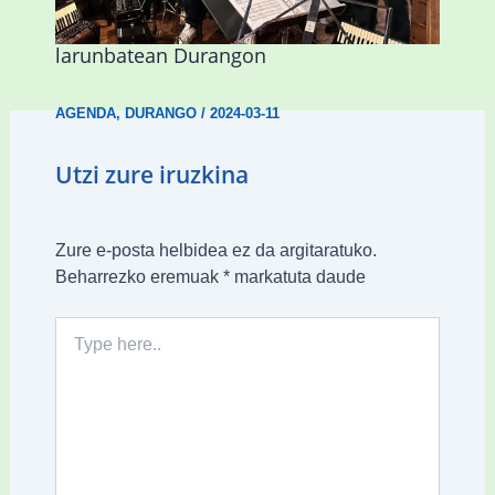
Irlandako patroia ospatuko du
larunbatean Durangon
AGENDA
,
DURANGO
/
2024-03-11
Utzi zure iruzkina
Zure e-posta helbidea ez da argitaratuko.
Beharrezko eremuak
*
markatuta daude
Type
here..