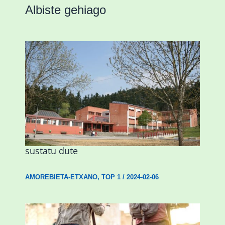
Albiste gehiago
Amorebietak eta Eusko Jaurlaritzak
Urritxen institutu berri bat eraikitzea
sustatu dute
AMOREBIETA-ETXANO
,
TOP 1
/
2024-02-06