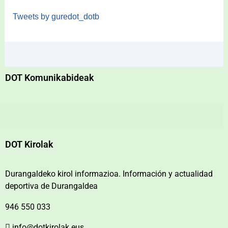
Tweets by guredot_dotb
DOT Komunikabideak
DOT Kirolak
Durangaldeko kirol informazioa. Información y actualidad
deportiva de Durangaldea
946 550 033
info@dotkirolak.eus