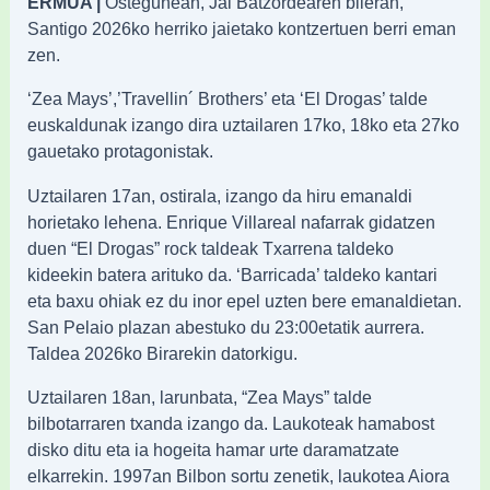
ERMUA |
Ostegunean, Jai Batzordearen bileran,
Santigo 2026ko herriko jaietako kontzertuen berri eman
zen.
‘Zea Mays’,’Travellin´ Brothers’ eta ‘El Drogas’ talde
euskaldunak izango dira uztailaren 17ko, 18ko eta 27ko
gauetako protagonistak.
Uztailaren 17an, ostirala, izango da hiru emanaldi
horietako lehena. Enrique Villareal nafarrak gidatzen
duen “El Drogas” rock taldeak Txarrena taldeko
kideekin batera arituko da. ‘Barricada’ taldeko kantari
eta baxu ohiak ez du inor epel uzten bere emanaldietan.
San Pelaio plazan abestuko du 23:00etatik aurrera.
Taldea 2026ko Birarekin datorkigu.
Uztailaren 18an, larunbata, “Zea Mays” talde
bilbotarraren txanda izango da. Laukoteak hamabost
disko ditu eta ia hogeita hamar urte daramatzate
elkarrekin. 1997an Bilbon sortu zenetik, laukotea Aiora