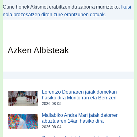
Gune honek Akismet erabiltzen du zaborra murrizteko.
Ikusi
nola prozesatzen diren zure erantzunen datuak.
Azken Albisteak
Lorentzo Deunaren jaiak domekan
hasiko dira Montorran eta Berrizen
2026-08-05
Mallabiko Andra Mari jaiak datorren
abuztuaren 14an hasiko dira
2026-08-04