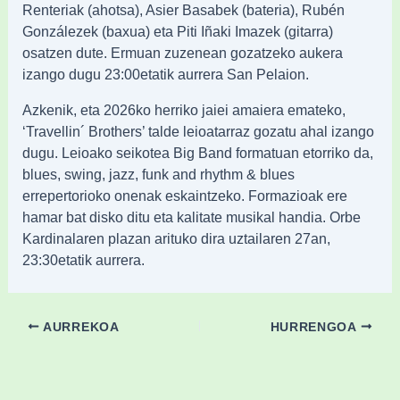
Renteriak (ahotsa), Asier Basabek (bateria), Rubén
Gonzálezek (baxua) eta Piti Iñaki Imazek (gitarra)
osatzen dute. Ermuan zuzenean gozatzeko aukera
izango dugu 23:00etatik aurrera San Pelaion.
Azkenik, eta 2026ko herriko jaiei amaiera emateko,
‘Travellin´ Brothers’ talde leioatarraz gozatu ahal izango
dugu. Leioako seikotea Big Band formatuan etorriko da,
blues, swing, jazz, funk and rhythm & blues
errepertorioko onenak eskaintzeko. Formazioak ere
hamar bat disko ditu eta kalitate musikal handia. Orbe
Kardinalaren plazan arituko dira uztailaren 27an,
23:30etatik aurrera.
AURREKOA
HURRENGOA