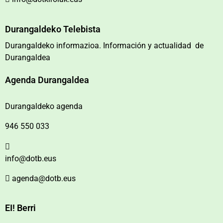
Durangaldeko Telebista
Durangaldeko informazioa. Información y actualidad de
Durangaldea
Agenda Durangaldea
Durangaldeko agenda
946 550 033
info@dotb.eus
agenda@dotb.eus
EI! Berri