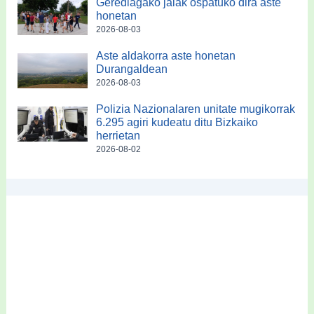
Gerediagako jaiak ospatuko dira aste
honetan
2026-08-03
Aste aldakorra aste honetan
Durangaldean
2026-08-03
Polizia Nazionalaren unitate mugikorrak
6.295 agiri kudeatu ditu Bizkaiko
herrietan
2026-08-02