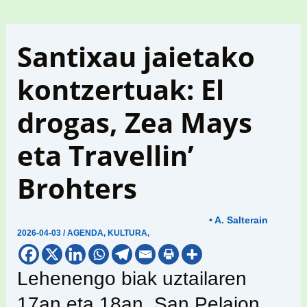
Santixau jaietako
kontzertuak: El
drogas, Zea Mays
eta Travellin’
Brohters
• A. Salterain
2026-04-03
/
AGENDA
,
KULTURA
,
Lehenengo biak uztailaren
17an eta 18an, San Pelaion,