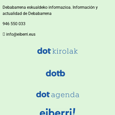
Debabarrena eskualdeko informazioa. Información y
actualidad de Debabarrena
946 550 033
info@eiberri.eus