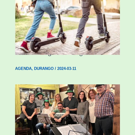
Ostegun honetan “Oinezko
Nagusientzako Bide Segurtasuna”
hitzaldia izango da Durangon
AGENDA
,
DURANGO
/
2024-03-11
Herri Maite akordeoi taldeak S. Patrick