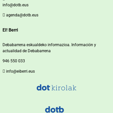
info@dotb.eus
agenda@dotb.eus
EI! Berri
Debabarrena eskualdeko informazioa. Información y
actualidad de Debabarrena
946 550 033
info@eiberri.eus