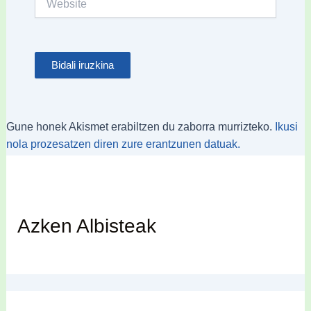
Gune honek Akismet erabiltzen du zaborra murrizteko.
Ikusi
nola prozesatzen diren zure erantzunen datuak.
Azken Albisteak