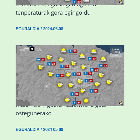
asteazkena, eguzki gehiago eta
tenperaturak gora egingo du
EGURALDIA
/
2024-05-08
Giro eguzkitsua eta tenperatura
maximoen igoera nabarmena gaur
ostegunerako
EGURALDIA
/
2024-05-09