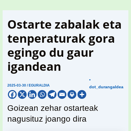
Ostarte zabalak eta
tenperaturak gora
egingo du gaur
igandean
•
2025-03-30
/
EGURALDIA
dot_durangaldea
Goizean zehar ostarteak
nagusituz joango dira