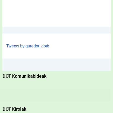
Tweets by guredot_dotb
DOT Komunikabideak
DOT Kirolak