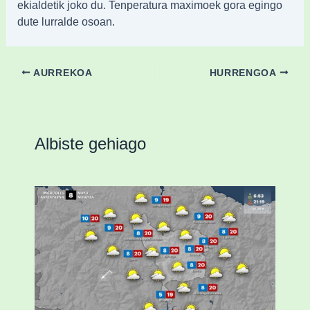
ekialdetik joko du. Tenperatura maximoek gora egingo
dute lurralde osoan.
AURREKOA
HURRENGOA
Albiste gehiago
Eguraldiak hobera egingo du gaur,