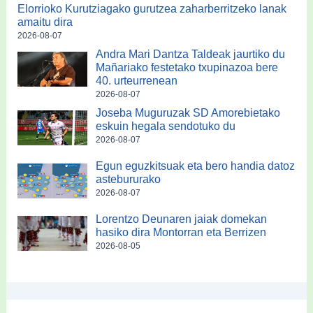
Elorrioko Kurutziagako gurutzea zaharberritzeko lanak
amaitu dira
2026-08-07
Andra Mari Dantza Taldeak jaurtiko du
Mañariako festetako txupinazoa bere
40. urteurrenean
2026-08-07
Joseba Muguruzak SD Amorebietako
eskuin hegala sendotuko du
2026-08-07
Egun eguzkitsuak eta bero handia datoz
astebururako
2026-08-07
Lorentzo Deunaren jaiak domekan
hasiko dira Montorran eta Berrizen
2026-08-05