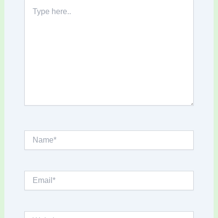
Type
here..
Name*
Email*
Website