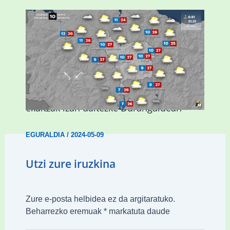
Asteburuan 25 gradu baino gehiago eta
ekaitzak izan daitezke Durangaldean
EGURALDIA
/
2024-05-09
Utzi zure iruzkina
Zure e-posta helbidea ez da argitaratuko.
Beharrezko eremuak
*
markatuta daude