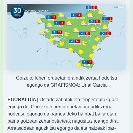
Goizeko lehen orduetan oraindik zerua hodeitsu
egongo da GRAFISMOA: Unai Garcia
EGURALDIA |
Ostarte zabalak eta tenperaturak gora
egingo du. Goizeko lehen orduetan oraindik zerua
hodeitsu egongo da barnealdeko hainbat bailaretan,
baina goizean zehar ostarteak nagusituz joango dira.
Arratsaldean eguzkitsu egongo da eta haizeak ipar-