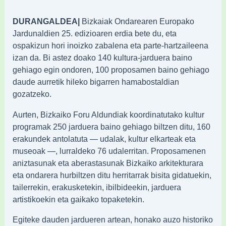
DURANGALDEA|
Bizkaiak Ondarearen Europako
Jardunaldien 25. edizioaren erdia bete du, eta
ospakizun hori inoizko zabalena eta parte-hartzaileena
izan da. Bi astez doako 140 kultura-jarduera baino
gehiago egin ondoren, 100 proposamen baino gehiago
daude aurretik hileko bigarren hamabostaldian
gozatzeko.
Aurten, Bizkaiko Foru Aldundiak koordinatutako kultur
programak 250 jarduera baino gehiago biltzen ditu, 160
erakundek antolatuta — udalak, kultur elkarteak eta
museoak —, lurraldeko 76 udalerritan. Proposamenen
aniztasunak eta aberastasunak Bizkaiko arkitekturara
eta ondarera hurbiltzen ditu herritarrak bisita gidatuekin,
tailerrekin, erakusketekin, ibilbideekin, jarduera
artistikoekin eta gaikako topaketekin.
Egiteke dauden jardueren artean, honako auzo historiko