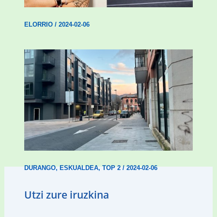
ELORRIO
/
2024-02-06
Udal etxebizitza tasatuei buruzko lehen
ordenantza izango du Durangok
DURANGO
,
ESKUALDEA
,
TOP 2
/
2024-02-06
Utzi zure iruzkina