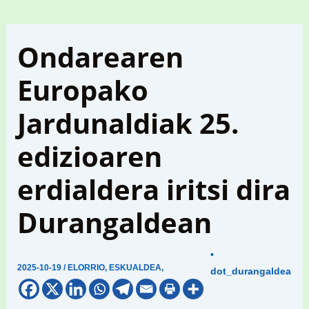
Ondarearen
Europako
Jardunaldiak 25.
edizioaren
erdialdera iritsi dira
Durangaldean
•
2025-10-19
/
ELORRIO
,
ESKUALDEA
,
dot_durangaldea