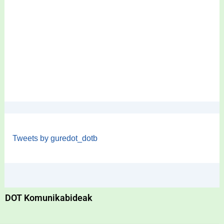
Tweets by guredot_dotb
DOT Komunikabideak