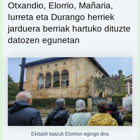
Otxandio, Elorrio, Mañaria,
Iurreta eta Durango herriek
jarduera berriak hartuko dituzte
datozen egunetan
Ekitaldi batzuk Elorrion egingo dira