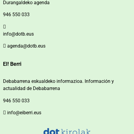
Durangaldeko agenda
946 550 033
info@dotb.eus
agenda@dotb.eus
EI! Berri
Debabarrena eskualdeko informazioa. Información y
actualidad de Debabarrena
946 550 033
info@eiberri.eus