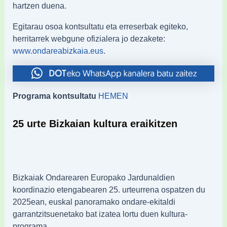
hartzen duena.
Egitarau osoa kontsultatu eta erreserbak egiteko,
herritarrek webgune ofizialera jo dezakete:
.
www.ondareabizkaia.eus
Programa kontsultatu
HEMEN
25 urte Bizkaian kultura eraikitzen
Bizkaiak Ondarearen Europako Jardunaldien
koordinazio etengabearen 25. urteurrena ospatzen du
2025ean, euskal panoramako ondare-ekitaldi
garrantzitsuenetako bat izatea lortu duen kultura-
programa.