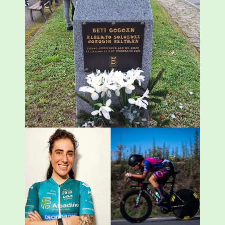
«Azkenengo 40 urteetan Zaldibar jo zuen
ingurumen-hondamendirik larriena»
ESKUALDEA
,
ZALDIBAR
/
2024-02-06
Ziortza Isasik debuta egin du Abadiño
Academia Cycling-ekin