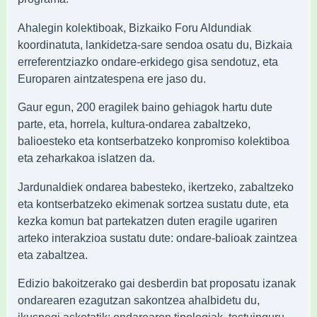
Ahalegin kolektiboak, Bizkaiko Foru Aldundiak
koordinatuta, lankidetza-sare sendoa osatu du, Bizkaia
erreferentziazko ondare-erkidego gisa sendotuz, eta
Europaren aintzatespena ere jaso du.
Gaur egun, 200 eragilek baino gehiagok hartu dute
parte, eta, horrela, kultura-ondarea zabaltzeko,
balioesteko eta kontserbatzeko konpromiso kolektiboa
eta zeharkakoa islatzen da.
Jardunaldiek ondarea babesteko, ikertzeko, zabaltzeko
eta kontserbatzeko ekimenak sortzea sustatu dute, eta
kezka komun bat partekatzen duten eragile ugariren
arteko interakzioa sustatu dute: ondare-balioak zaintzea
eta zabaltzea.
Edizio bakoitzerako gai desberdin bat proposatu izanak
ondarearen ezagutzan sakontzea ahalbidetu du,