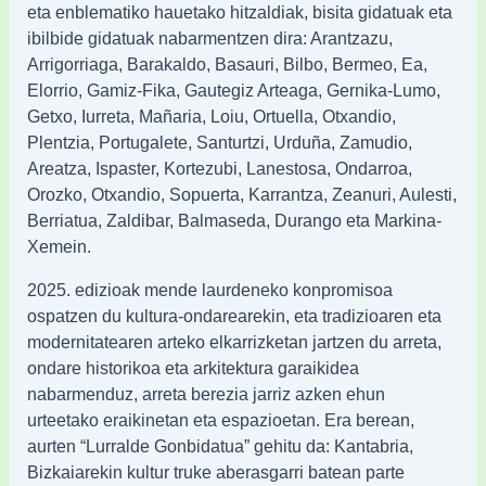
eta enblematiko hauetako hitzaldiak, bisita gidatuak eta
ibilbide gidatuak nabarmentzen dira: Arantzazu,
Arrigorriaga, Barakaldo, Basauri, Bilbo, Bermeo, Ea,
Elorrio, Gamiz-Fika, Gautegiz Arteaga, Gernika-Lumo,
Getxo, Iurreta, Mañaria, Loiu, Ortuella, Otxandio,
Plentzia, Portugalete, Santurtzi, Urduña, Zamudio,
Areatza, Ispaster, Kortezubi, Lanestosa, Ondarroa,
Orozko, Otxandio, Sopuerta, Karrantza, Zeanuri, Aulesti,
Berriatua, Zaldibar, Balmaseda, Durango eta Markina-
Xemein.
2025. edizioak mende laurdeneko konpromisoa
ospatzen du kultura-ondarearekin, eta tradizioaren eta
modernitatearen arteko elkarrizketan jartzen du arreta,
ondare historikoa eta arkitektura garaikidea
nabarmenduz, arreta berezia jarriz azken ehun
urteetako eraikinetan eta espazioetan. Era berean,
aurten “Lurralde Gonbidatua” gehitu da: Kantabria,
Bizkaiarekin kultur truke aberasgarri batean parte