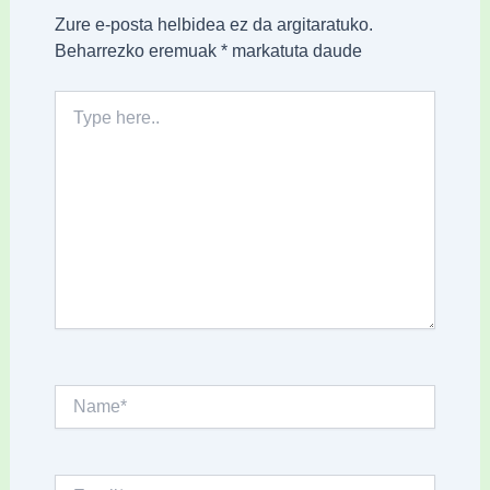
Zure e-posta helbidea ez da argitaratuko.
Beharrezko eremuak
*
markatuta daude
Type
here..
Name*
Email*