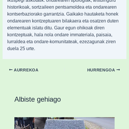
ikuspegi askotatik: ondarearen tipologiak, testuinguru
historikoak, sortzaileen pentsamoldea eta ondarearen
kontserbaziorako garrantzia. Gaikako hautaketa honek
ondarearen kontzeptuaren bilakaera eta osatzen duten
elementuak islatu ditu. Gaur egun ohikoak diren
kontzeptuak, hala nola ondare immateriala, paisaia,
lurraldea eta ondare-komunitateak, ezezagunak ziren
duela 25 urte.
AURREKOA
HURRENGOA
Albiste gehiago