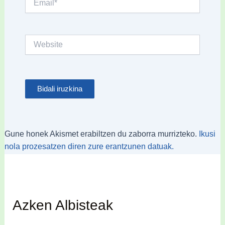
Website
Gune honek Akismet erabiltzen du zaborra murrizteko.
Ikusi
nola prozesatzen diren zure erantzunen datuak.
Azken Albisteak