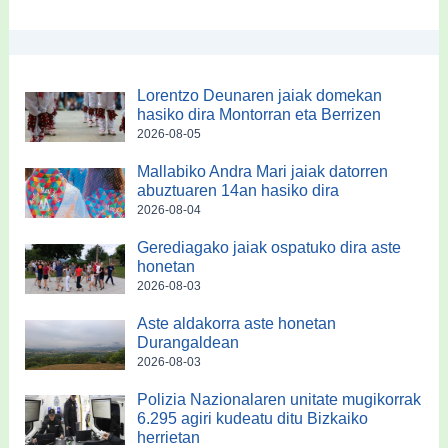
Lorentzo Deunaren jaiak domekan
hasiko dira Montorran eta Berrizen
2026-08-05
Mallabiko Andra Mari jaiak datorren
abuztuaren 14an hasiko dira
2026-08-04
Gerediagako jaiak ospatuko dira aste
honetan
2026-08-03
Aste aldakorra aste honetan
Durangaldean
2026-08-03
Polizia Nazionalaren unitate mugikorrak
6.295 agiri kudeatu ditu Bizkaiko
herrietan