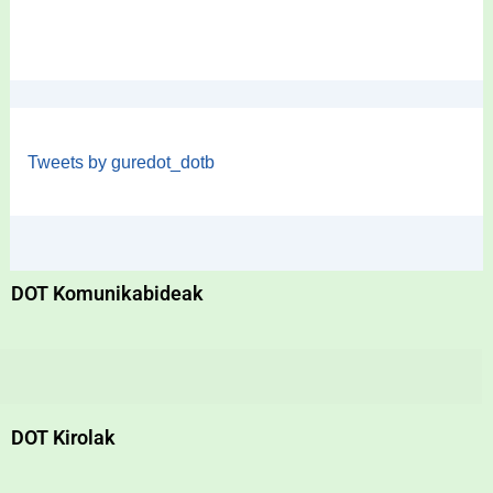
Tweets by guredot_dotb
DOT Komunikabideak
DOT Kirolak