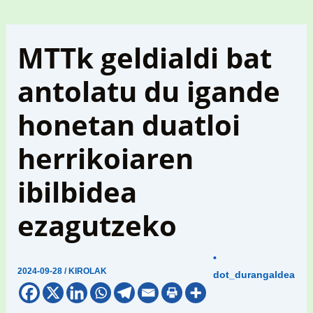
MTTk geldialdi bat
antolatu du igande
honetan duatloi
herrikoiaren
ibilbidea
ezagutzeko
•
2024-09-28
/
KIROLAK
dot_durangaldea