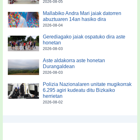
2026-08-05
Mallabiko Andra Mari jaiak datorren
abuztuaren 14an hasiko dira
2026-08-04
Gerediagako jaiak ospatuko dira aste
honetan
2026-08-03
Aste aldakorra aste honetan
Durangaldean
2026-08-03
Polizia Nazionalaren unitate mugikorrak
6.295 agiri kudeatu ditu Bizkaiko
herrietan
2026-08-02