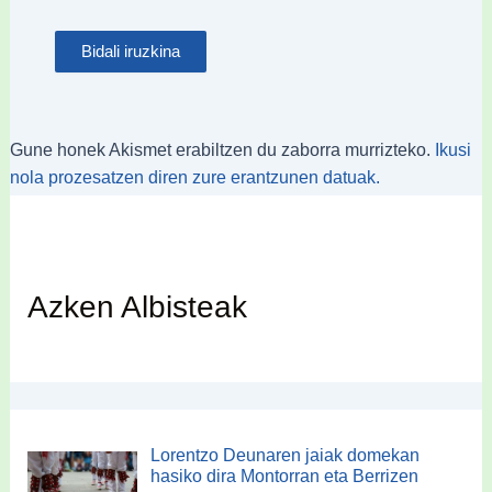
Gune honek Akismet erabiltzen du zaborra murrizteko.
Ikusi
nola prozesatzen diren zure erantzunen datuak.
Azken Albisteak
Lorentzo Deunaren jaiak domekan
hasiko dira Montorran eta Berrizen