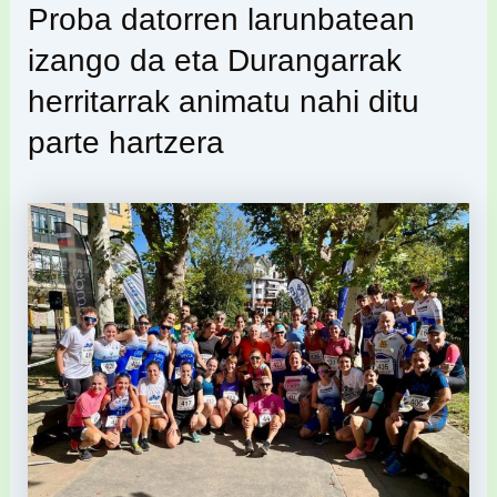
Proba datorren larunbatean
izango da eta Durangarrak
herritarrak animatu nahi ditu
parte hartzera