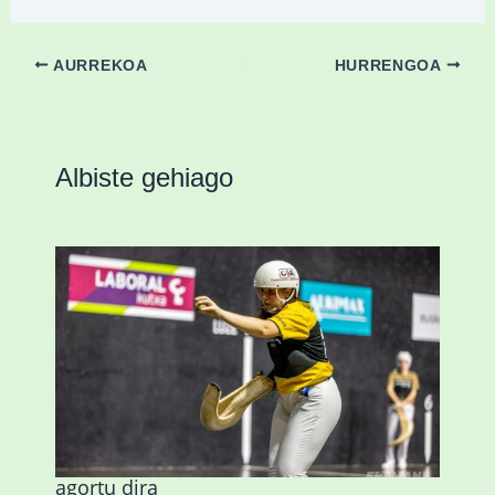
AURREKOA
HURRENGOA
Albiste gehiago
Astelehenean Durangon jokatuko den
emakumezkoen zesta finaleko sarrerak
agortu dira