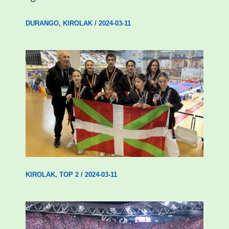
DURANGO
,
KIROLAK
/
2024-03-11
Wadokan garaile Espainiako txapelketan
14 dominarekin
KIROLAK
,
TOP 2
/
2024-03-11