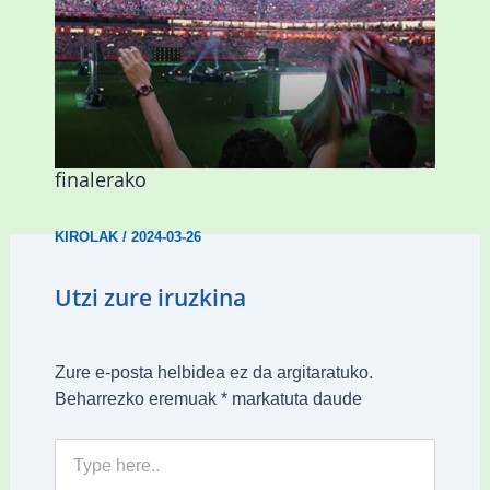
Abadiñok eta Ermuak ere pantaila
erraldoiak jarriko dituzte Kopako
finalerako
KIROLAK
/
2024-03-26
Utzi zure iruzkina
Zure e-posta helbidea ez da argitaratuko.
Beharrezko eremuak
*
markatuta daude
Type
here..