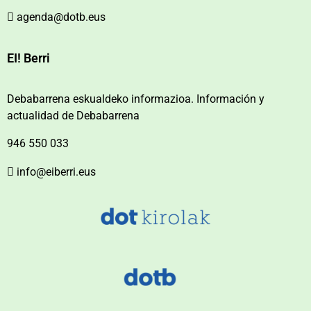
agenda@dotb.eus
EI! Berri
Debabarrena eskualdeko informazioa. Información y
actualidad de Debabarrena
946 550 033
info@eiberri.eus