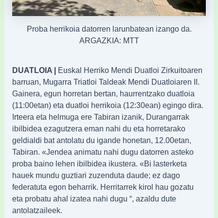
Proba herrikoia datorren larunbatean izango da.
ARGAZKIA: MTT
DUATLOIA |
Euskal Herriko Mendi Duatloi Zirkuitoaren
barruan, Mugarra Triatloi Taldeak Mendi Duatloiaren II.
Gainera, egun horretan bertan, haurrentzako duatloia
(11:00etan) eta duatloi herrikoia (12:30ean) egingo dira.
Irteera eta helmuga ere Tabiran izanik, Durangarrak
ibilbidea ezagutzera eman nahi du eta horretarako
geldialdi bat antolatu du igande honetan, 12.00etan,
Tabiran. «Jendea animatu nahi dugu datorren asteko
proba baino lehen ibilbidea ikustera. «Bi lasterketa
hauek mundu guztiari zuzenduta daude; ez dago
federatuta egon beharrik. Herritarrek kirol hau gozatu
eta probatu ahal izatea nahi dugu “, azaldu dute
antolatzaileek.