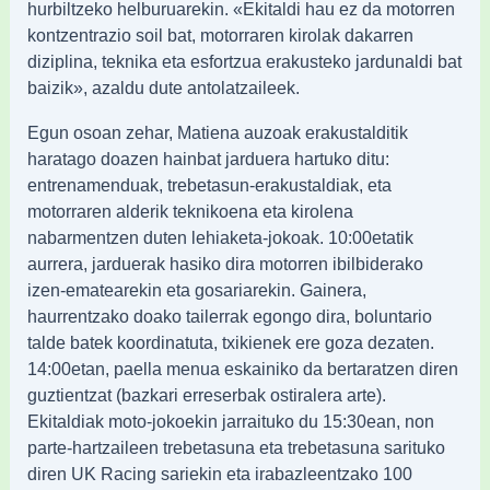
hurbiltzeko helburuarekin. «Ekitaldi hau ez da motorren
kontzentrazio soil bat, motorraren kirolak dakarren
diziplina, teknika eta esfortzua erakusteko jardunaldi bat
baizik», azaldu dute antolatzaileek.
Egun osoan zehar, Matiena auzoak erakustalditik
haratago doazen hainbat jarduera hartuko ditu:
entrenamenduak, trebetasun-erakustaldiak, eta
motorraren alderik teknikoena eta kirolena
nabarmentzen duten lehiaketa-jokoak. 10:00etatik
aurrera, jarduerak hasiko dira motorren ibilbiderako
izen-ematearekin eta gosariarekin. Gainera,
haurrentzako doako tailerrak egongo dira, boluntario
talde batek koordinatuta, txikienek ere goza dezaten.
14:00etan, paella menua eskainiko da bertaratzen diren
guztientzat (bazkari erreserbak ostiralera arte).
Ekitaldiak moto-jokoekin jarraituko du 15:30ean, non
parte-hartzaileen trebetasuna eta trebetasuna sarituko
diren UK Racing sariekin eta irabazleentzako 100