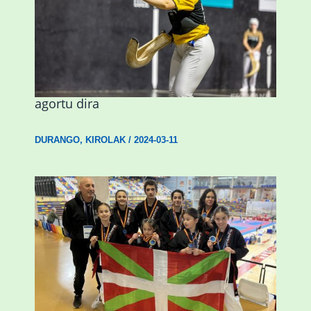
Astelehenean Durangon jokatuko den
emakumezkoen zesta finaleko sarrerak
agortu dira
DURANGO
,
KIROLAK
/
2024-03-11
Wadokan garaile Espainiako txapelketan
14 dominarekin