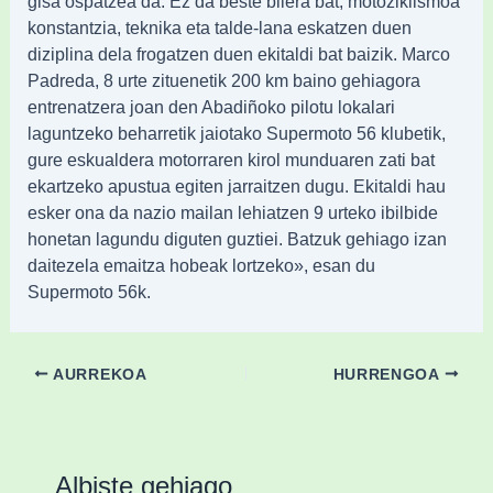
gisa ospatzea da. Ez da beste bilera bat, motoziklismoa
konstantzia, teknika eta talde-lana eskatzen duen
diziplina dela frogatzen duen ekitaldi bat baizik. Marco
Padreda, 8 urte zituenetik 200 km baino gehiagora
entrenatzera joan den Abadiñoko pilotu lokalari
laguntzeko beharretik jaiotako Supermoto 56 klubetik,
gure eskualdera motorraren kirol munduaren zati bat
ekartzeko apustua egiten jarraitzen dugu. Ekitaldi hau
esker ona da nazio mailan lehiatzen 9 urteko ibilbide
honetan lagundu diguten guztiei. Batzuk gehiago izan
daitezela emaitza hobeak lortzeko», esan du
Supermoto 56k.
AURREKOA
HURRENGOA
Albiste gehiago