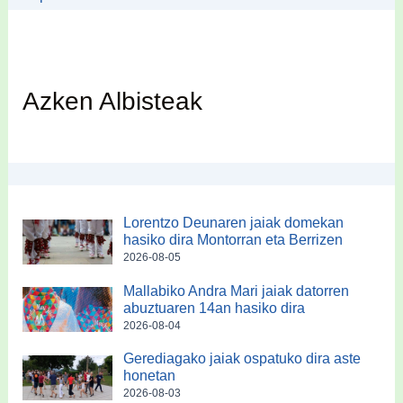
Azken Albisteak
Lorentzo Deunaren jaiak domekan
hasiko dira Montorran eta Berrizen
2026-08-05
Mallabiko Andra Mari jaiak datorren
abuztuaren 14an hasiko dira
2026-08-04
Gerediagako jaiak ospatuko dira aste
honetan
2026-08-03