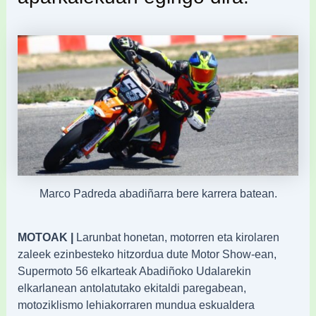
Marco Padreda abadiñarra bere karrera batean.
MOTOAK |
Larunbat honetan, motorren eta kirolaren
zaleek ezinbesteko hitzordua dute Motor Show-ean,
Supermoto 56 elkarteak Abadiñoko Udalarekin
elkarlanean antolatutako ekitaldi paregabean,
motoziklismo lehiakorraren mundua eskualdera