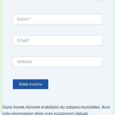
Name*
Email*
Website
Gune honek Akismet erabiltzen du zaborra murrizteko.
Ikusi
nola prozesatzen diren zure erantzunen datuak.