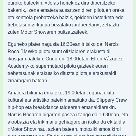
euroko baleekin. «Jolas horiek ez dira dibertitzeko
bakarrik, izena ematera ausartzen diren pilotuen oreka
eta kontrola probatzeko baizik, geldoen lasterketa edo
trebetasun-zirkuitua bezalako jardueretan», zehaztu
zuten Motor Showaren bultzatzaileek.
Eguneko plater nagusia 16:30ean iritsiko da, Narcís
Roca BMWko pilotu stunt ofizialaren erakustaldi
ikusgarri batekin. Ondoren, 18:00etan, Efren Vázquez
Academy-ko supermotard pilotu gazteek euren
trebetasunak erakutsiko dituzte pilotaje erakustaldi
zirraragarri batean.
Amaiera bikaina emateko, 19:00etan, eguna ukitu
kultural eta artistiko batekin amaituko da, Slippery Crew
hip-hop eta breakdance taldearen emanaldiarekin.
Narcis Rocaren bigarren pasea izango da 19:30ean, eta
akrobazia eta trikimailu gehiagorekin itxiko du ekitaldia.
«Motor Show hau, azken batean, motoziklismoa kirol