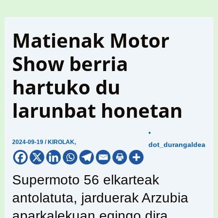
Matienak Motor
Show berria
hartuko du
larunbat honetan
•
2024-09-19
/
KIROLAK
,
dot_durangaldea
Supermoto 56 elkarteak
antolatuta, jarduerak Arzubia
aparkalekuan egingo dira.