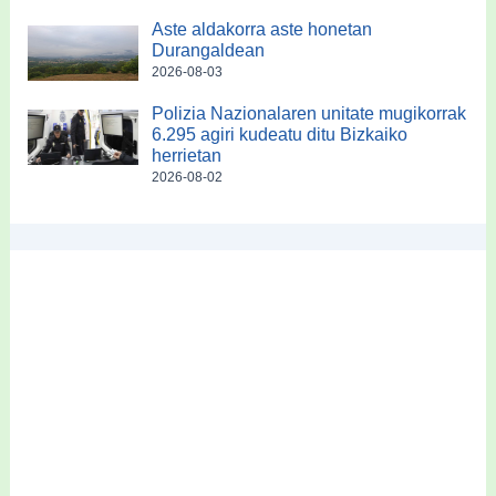
Aste aldakorra aste honetan
Durangaldean
2026-08-03
Polizia Nazionalaren unitate mugikorrak
6.295 agiri kudeatu ditu Bizkaiko
herrietan
2026-08-02