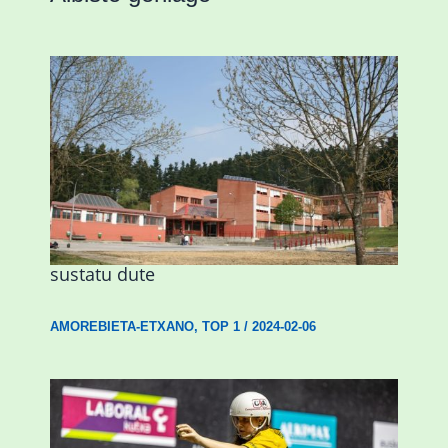
Amorebietak eta Eusko Jaurlaritzak
Urritxen institutu berri bat eraikitzea
sustatu dute
AMOREBIETA-ETXANO
,
TOP 1
/
2024-02-06