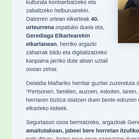
kulturala kontserbatzeko eta
zabaltzeko helburuarekin.
Datorren urtean elkarteak
40.
urteurrena
ospatuko duela eta,
Gerediaga Elkartearekin
elkarlanean
, herriko argazki
zaharrak bildu eta digitalizatzeko
kanpaina jarriko dute abian uztail
osoan zehar.
Deialdia Mañariko herritar guztiei zuzenduta
“Pertsonen, familien, auzoen, eskolen, lanen, 
herriaren bizitza islatzen duen beste edozein 
elkarteko kideek.
Segurtasun osoa bermatzeko, argazkiak Geredi
amaitutakoan, jabeei bere horretan itzuliko