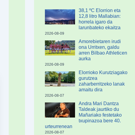
38,1 ºC Elorrion eta
12,8 litro Mallabian:
horrela igaro da
larunbateko ekaitza
2026-08-09
Amorebietaren irudi
ona Urritxen, galdu
arren Bilbao Athleticen
aurka
2026-08-09
Elorrioko Kurutziagako
gurutzea
zaharberritzeko lanak
amaitu dira
2026-08-07
Andra Mari Dantza
Taldeak jaurtiko du
Mañariako festetako
txupinazoa bere 40.
urteurrenean
2026-08-07