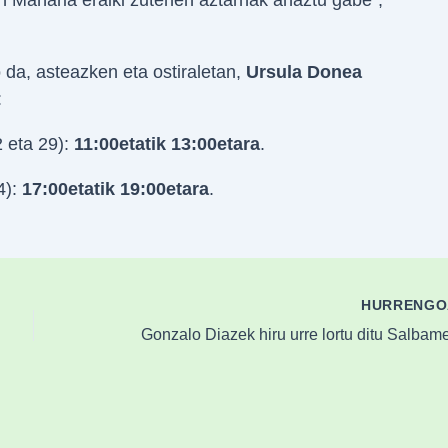
n Mañaria eraiki zutenen aztarnak ahaztu gabe”,
 da, asteazken eta ostiraletan,
Ursula Donea
:
2 eta 29):
11:00etatik 13:00etara
.
4):
17:00etatik 19:00etara
.
HURRENG