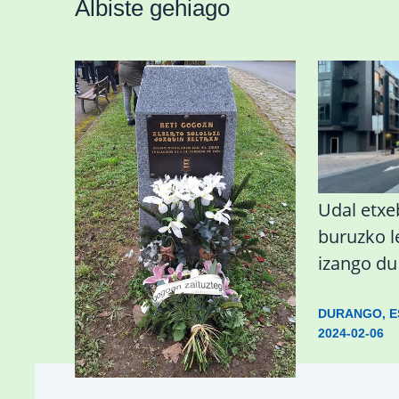
Albiste gehiago
«Azkenengo 40 urteetan
Udal etxeb
Zaldibar jo zuen
buruzko 
ingurumen-
izango d
hondamendirik larriena»
DURANGO
,
E
2024-02-06
ESKUALDEA
,
ZALDIBAR
/
2024-02-
06