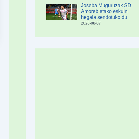
Joseba Muguruzak SD
Amorebietako eskuin
hegala sendotuko du
2026-08-07