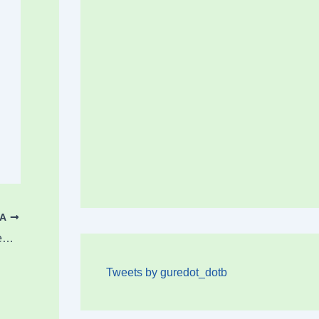
OA
Gonzalo Diazek hiru urre lortu ditu Salbamendu eta Sorospeneko Espainiako Txapelketan
Tweets by guredot_dotb