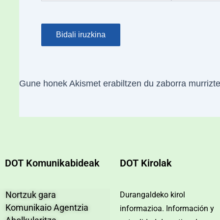
Gune honek Akismet erabiltzen du zaborra murrizt
DOT Komunikabideak
DOT Kirolak
Nortzuk gara
Durangaldeko kirol
Komunikaio Agentzia
informazioa. Información y