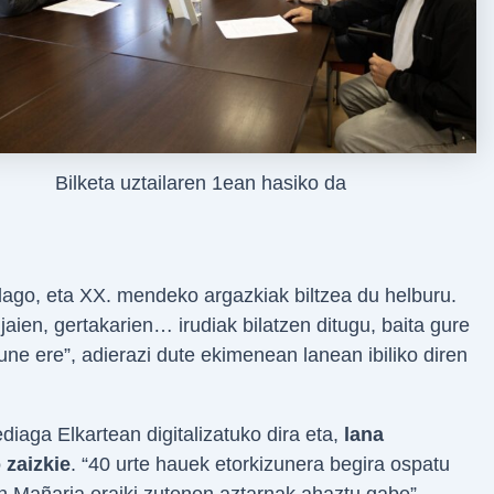
Bilketa uztailaren 1ean hasiko da
 dago, eta XX. mendeko argazkiak biltzea du helburu.
jaien, gertakarien… irudiak bilatzen ditugu, baita gure
une ere”, adierazi dute ekimenean lanean ibiliko diren
aga Elkartean digitalizatuko dira eta,
lana
 zaizkie
. “40 urte hauek etorkizunera begira ospatu