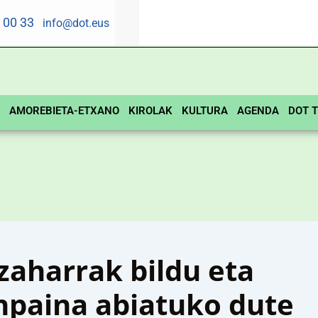
5 00 33
info@dot.eus
AMOREBIETA-ETXANO
KIROLAK
KULTURA
AGENDA
DOT T
zaharrak bildu eta
anpaina abiatuko dute