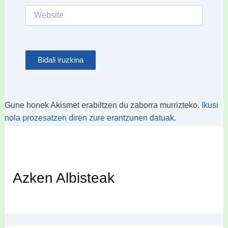
Website
Gune honek Akismet erabiltzen du zaborra murrizteko.
Ikusi
nola prozesatzen diren zure erantzunen datuak.
Azken Albisteak