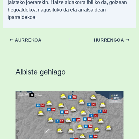
jaisteko joerarekin. Haize aldakorra ibiliko da, goizean
hegoaldekoa nagusituko da eta arratsaldean
iparraldekoa.
AURREKOA
HURRENGOA
Albiste gehiago