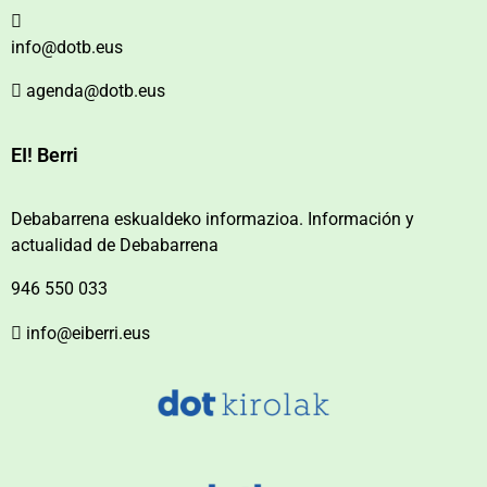
info@dotb.eus
agenda@dotb.eus
EI! Berri
Debabarrena eskualdeko informazioa. Información y
actualidad de Debabarrena
946 550 033
info@eiberri.eus