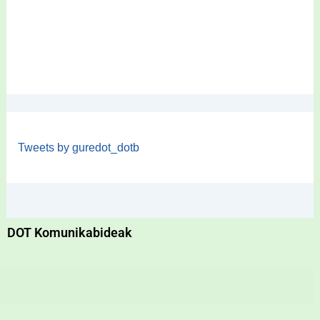
Tweets by guredot_dotb
DOT Komunikabideak