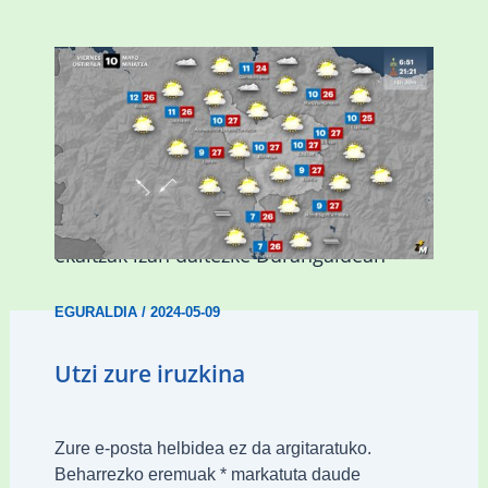
Asteburuan 25 gradu baino gehiago eta
ekaitzak izan daitezke Durangaldean
EGURALDIA
/
2024-05-09
Utzi zure iruzkina
Zure e-posta helbidea ez da argitaratuko.
Beharrezko eremuak
*
markatuta daude