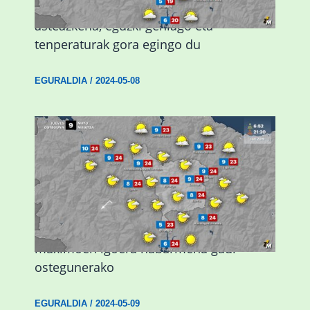
Eguraldiak hobera egingo du gaur,
asteazkena, eguzki gehiago eta
tenperaturak gora egingo du
EGURALDIA
/
2024-05-08
Giro eguzkitsua eta tenperatura
maximoen igoera nabarmena gaur
ostegunerako
EGURALDIA
/
2024-05-09