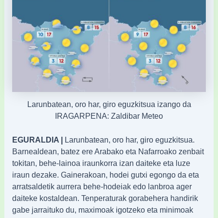
Larunbatean, oro har, giro eguzkitsua izango da
IRAGARPENA: Zaldibar Meteo
EGURALDIA |
Larunbatean, oro har, giro eguzkitsua.
Barnealdean, batez ere Arabako eta Nafarroako zenbait
tokitan, behe-lainoa iraunkorra izan daiteke eta luze
iraun dezake. Gainerakoan, hodei gutxi egongo da eta
arratsaldetik aurrera behe-hodeiak edo lanbroa ager
daiteke kostaldean. Tenperaturak gorabehera handirik
gabe jarraituko du, maximoak igotzeko eta minimoak