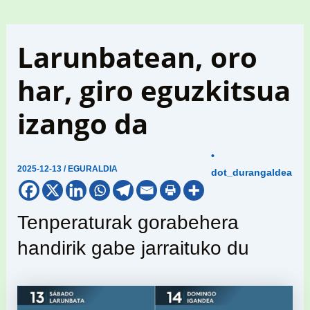
Larunbatean, oro
har, giro eguzkitsua
izango da
•
2025-12-13
/
EGURALDIA
dot_durangaldea
Tenperaturak gorabehera
handirik gabe jarraituko du