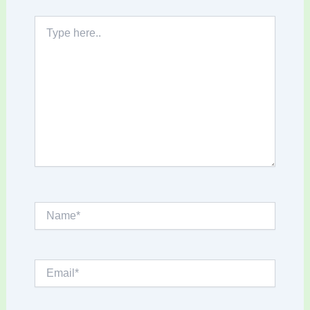
Type
here..
Name*
Email*