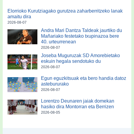
Elorrioko Kurutziagako gurutzea zaharberritzeko lanak
amaitu dira
2026-08-07
Andra Mari Dantza Taldeak jaurtiko du
Mañariako festetako txupinazoa bere
40. urteurrenean
2026-08-07
Joseba Muguruzak SD Amorebietako
eskuin hegala sendotuko du
2026-08-07
Egun eguzkitsuak eta bero handia datoz
astebururako
2026-08-07
Lorentzo Deunaren jaiak domekan
hasiko dira Montorran eta Berrizen
2026-08-05