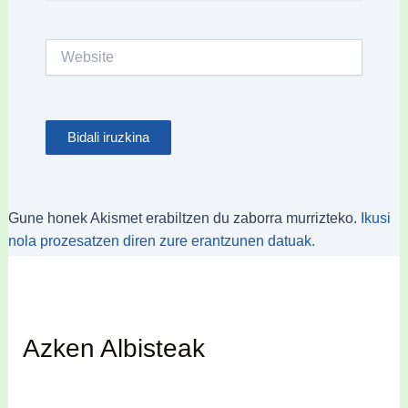
Website
Gune honek Akismet erabiltzen du zaborra murrizteko.
Ikusi
nola prozesatzen diren zure erantzunen datuak.
Azken Albisteak