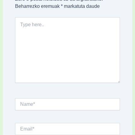
Beharrezko eremuak
*
markatuta daude
Type
here..
Name*
Email*