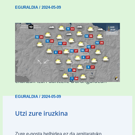
EGURALDIA
/
2024-05-09
Asteburuan 25 gradu baino gehiago eta
ekaitzak izan daitezke Durangaldean
EGURALDIA
/
2024-05-09
Utzi zure iruzkina
Zure e-posta helbidea ez da argitaratuko.