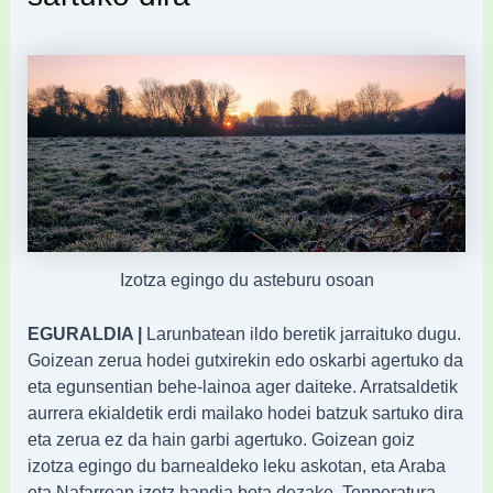
Izotza egingo du asteburu osoan
EGURALDIA |
Larunbatean ildo beretik jarraituko dugu.
Goizean zerua hodei gutxirekin edo oskarbi agertuko da
eta egunsentian behe-lainoa ager daiteke. Arratsaldetik
aurrera ekialdetik erdi mailako hodei batzuk sartuko dira
eta zerua ez da hain garbi agertuko. Goizean goiz
izotza egingo du barnealdeko leku askotan, eta Araba
eta Nafarroan izotz handia bota dezake. Tenperatura