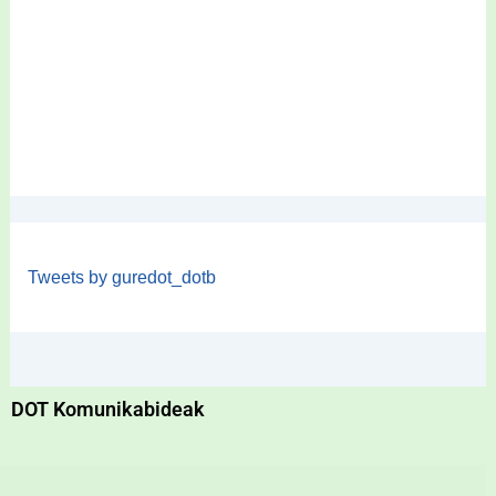
Tweets by guredot_dotb
DOT Komunikabideak