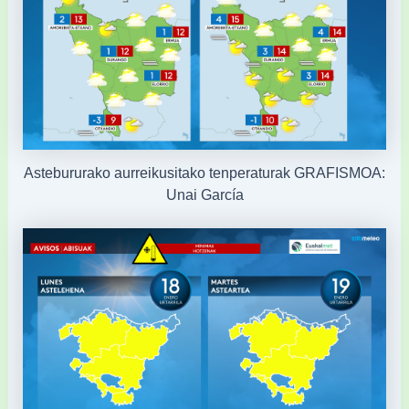
Astebururako aurreikusitako tenperaturak GRAFISMOA:
Unai García