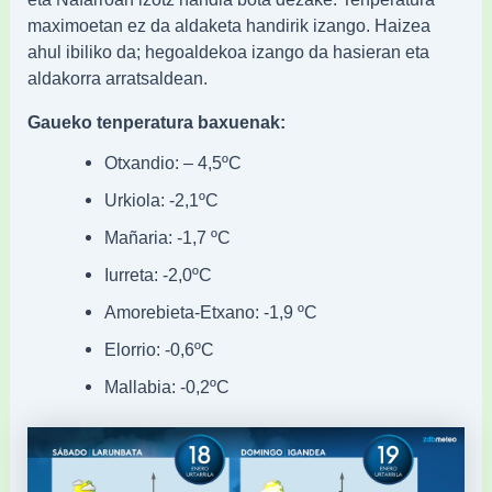
maximoetan ez da aldaketa handirik izango. Haizea
ahul ibiliko da; hegoaldekoa izango da hasieran eta
aldakorra arratsaldean.
Gaueko tenperatura baxuenak:
Otxandio: – 4,5ºC
Urkiola: -2,1ºC
Mañaria: -1,7 ºC
Iurreta: -2,0ºC
Amorebieta-Etxano: -1,9 ºC
Elorrio: -0,6ºC
Mallabia: -0,2ºC