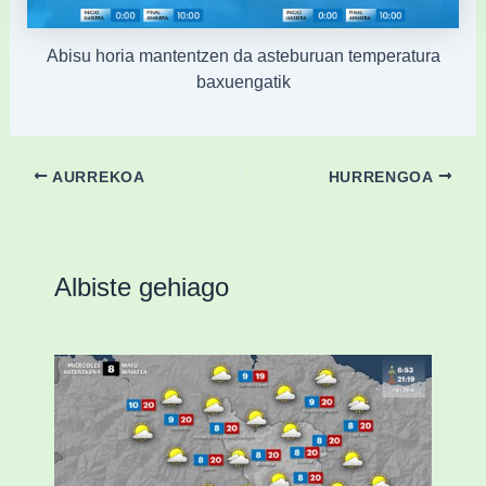
Abisu horia mantentzen da asteburuan temperatura
baxuengatik
AURREKOA
HURRENGOA
Albiste gehiago