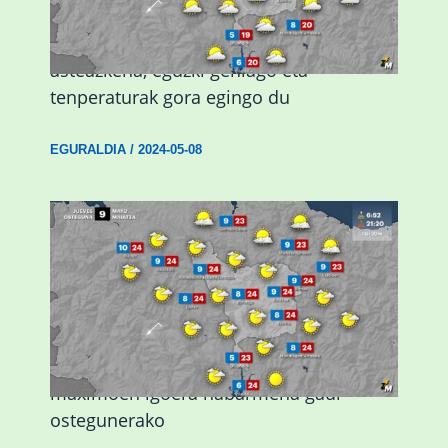
Eguraldiak hobera egingo du gaur,
asteazkena, eguzki gehiago eta
tenperaturak gora egingo du
EGURALDIA
/
2024-05-08
Giro eguzkitsua eta tenperatura
maximoen igoera nabarmena gaur
ostegunerako