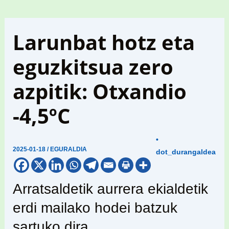
Larunbat hotz eta
eguzkitsua zero
azpitik: Otxandio
-4,5ºC
•
2025-01-18
/
EGURALDIA
dot_durangaldea
Arratsaldetik aurrera ekialdetik
erdi mailako hodei batzuk
sartuko dira