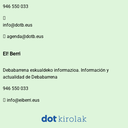
946 550 033
info@dotb.eus
agenda@dotb.eus
EI! Berri
Debabarrena eskualdeko informazioa. Información y
actualidad de Debabarrena
946 550 033
info@eiberri.eus