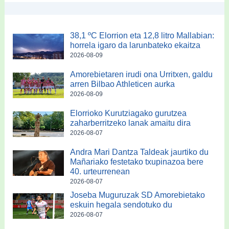
38,1 ºC Elorrion eta 12,8 litro Mallabian:
horrela igaro da larunbateko ekaitza
2026-08-09
Amorebietaren irudi ona Urritxen, galdu
arren Bilbao Athleticen aurka
2026-08-09
Elorrioko Kurutziagako gurutzea
zaharberritzeko lanak amaitu dira
2026-08-07
Andra Mari Dantza Taldeak jaurtiko du
Mañariako festetako txupinazoa bere
40. urteurrenean
2026-08-07
Joseba Muguruzak SD Amorebietako
eskuin hegala sendotuko du
2026-08-07