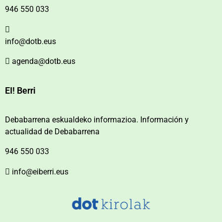
946 550 033
info@dotb.eus
agenda@dotb.eus
EI! Berri
Debabarrena eskualdeko informazioa. Información y
actualidad de Debabarrena
946 550 033
info@eiberri.eus