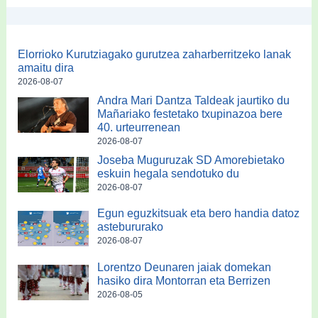
Elorrioko Kurutziagako gurutzea zaharberritzeko lanak
amaitu dira
2026-08-07
Andra Mari Dantza Taldeak jaurtiko du
Mañariako festetako txupinazoa bere
40. urteurrenean
2026-08-07
Joseba Muguruzak SD Amorebietako
eskuin hegala sendotuko du
2026-08-07
Egun eguzkitsuak eta bero handia datoz
astebururako
2026-08-07
Lorentzo Deunaren jaiak domekan
hasiko dira Montorran eta Berrizen
2026-08-05