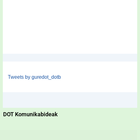
Tweets by guredot_dotb
DOT Komunikabideak