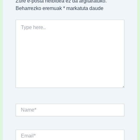
Zure e-posta helbidea ez da argitaratuko.
Beharrezko eremuak
*
markatuta daude
Type
here..
Name*
Email*