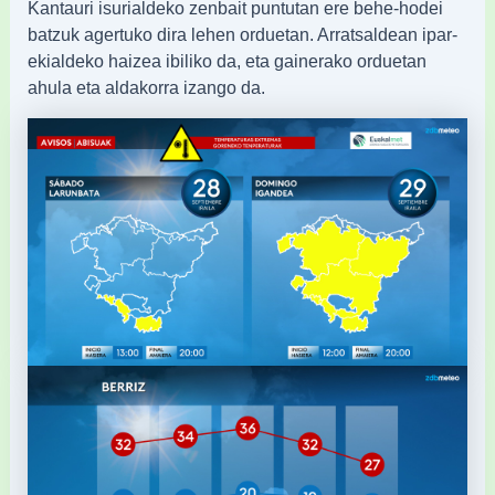
Kantauri isurialdeko zenbait puntutan ere behe-hodei
batzuk agertuko dira lehen orduetan. Arratsaldean ipar-
ekialdeko haizea ibiliko da, eta gainerako orduetan
ahula eta aldakorra izango da.