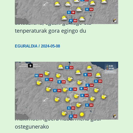
Eguraldiak hobera egingo du gaur,
asteazkena, eguzki gehiago eta
tenperaturak gora egingo du
EGURALDIA
/
2024-05-08
Giro eguzkitsua eta tenperatura
maximoen igoera nabarmena gaur
ostegunerako