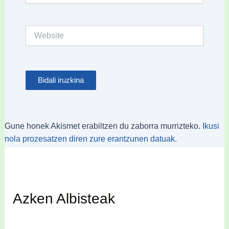
Website
Gune honek Akismet erabiltzen du zaborra murrizteko.
Ikusi
nola prozesatzen diren zure erantzunen datuak.
Azken Albisteak