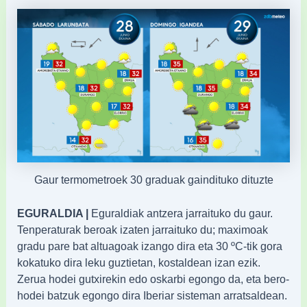
Gaur termometroek 30 graduak gaindituko dituzte
EGURALDIA |
Eguraldiak antzera jarraituko du gaur.
Tenperaturak beroak izaten jarraituko du; maximoak
gradu pare bat altuagoak izango dira eta 30 ºC-tik gora
kokatuko dira leku guztietan, kostaldean izan ezik.
Zerua hodei gutxirekin edo oskarbi egongo da, eta bero-
hodei batzuk egongo dira Iberiar sisteman arratsaldean.