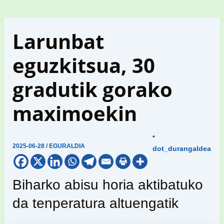
Larunbat
eguzkitsua, 30
gradutik gorako
maximoekin
•
2025-06-28
/
EGURALDIA
dot_durangaldea
Biharko abisu horia aktibatuko
da tenperatura altuengatik