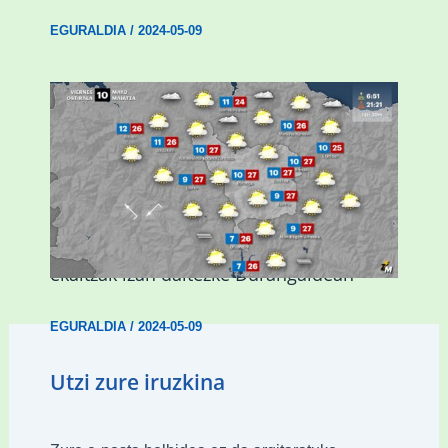
EGURALDIA
/
2024-05-09
Asteburuan 25 gradu baino gehiago eta
ekaitzak izan daitezke Durangaldean
EGURALDIA
/
2024-05-09
Utzi zure iruzkina