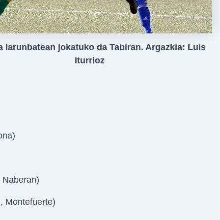
a larunbatean jokatuko da Tabiran. Argazkia: Luis
Iturrioz
ona)
a Naberan)
, Montefuerte)