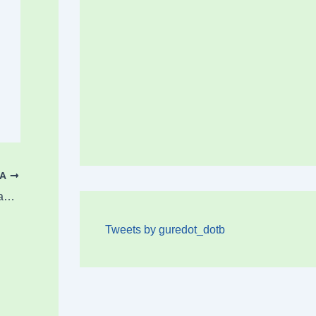
OA
Gizon bat ikertu dute Durangoko lonja batean substantzia sorgorgarriekin trafikatzeagatik
Tweets by guredot_dotb