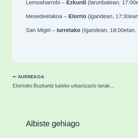
Lemoaharrobi –
Ezkurdi
(larunbatean, 17:00e
Mesedeetakoa –
Elorrio
(igandean, 17:30ean
San Migel –
Iurretako
(Igandean, 18:00etan, 
AURREKOA
Elorrioko Buzkantz kaleko urbanizazio lanak amaitutzat eman dira
Albiste gehiago