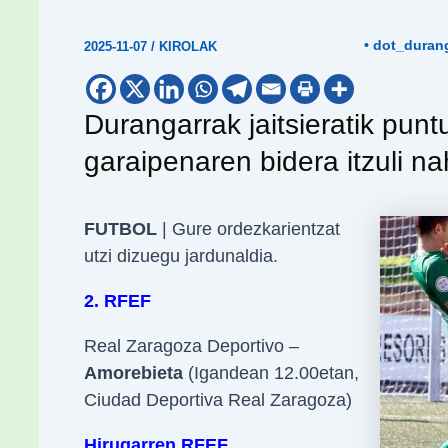
• dot_duran
2025-11-07
/
KIROLAK
Durangarrak jaitsieratik pun
garaipenaren bidera itzuli na
FUTBOL
| Gure ordezkarientzat
utzi dizuegu jardunaldia.
2. RFEF
Real Zaragoza Deportivo –
Amorebieta
(Igandean 12.00etan,
Ciudad Deportiva Real Zaragoza)
Hirugarren RFEF