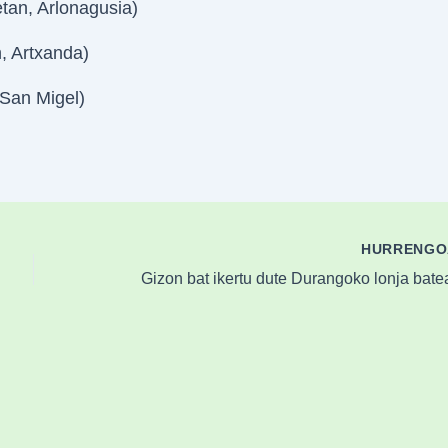
tan, Arlonagusia)
, Artxanda)
San Migel)
HURRENG