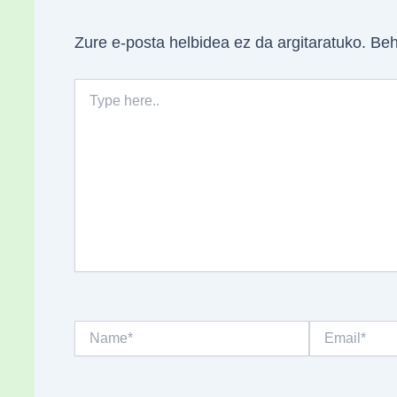
Zure e-posta helbidea ez da argitaratuko.
Beh
Type
here..
Name*
Email*