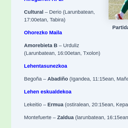
Cultural
– Derio (Larunbatean,
17:00etan, Tabira)
Partid
Ohorezko Maila
Amorebieta B
– Urduliz
(Larunbatean, 16:00etan, Txolon)
Lehentasunezkoa
Begoña –
Abadiño
(Igandea, 11:15ean, Mañ
Lehen eskualdekoa
Lekeitio –
Ermua
(ostiralean, 20:15ean, Kep
Montefuerte –
Zaldua
(larunbatean, 16:15ean