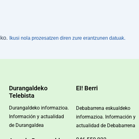
eko.
Ikusi nola prozesatzen diren zure erantzunen datuak.
Durangaldeko
EI! Berri
Telebista
Durangaldeko informazioa.
Debabarrena eskualdeko
Información y actualidad
informazioa. Información y
de Durangaldea
actualidad de Debabarrena