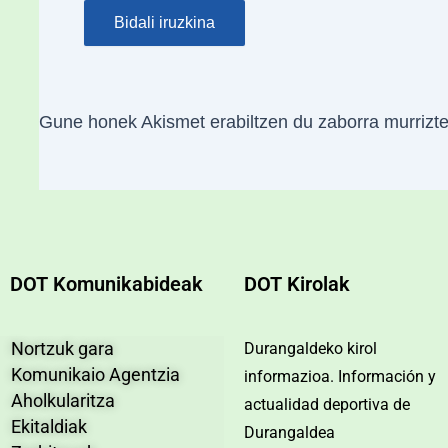
Gune honek Akismet erabiltzen du zaborra murrizt
DOT Komunikabideak
DOT Kirolak
Nortzuk gara
Durangaldeko kirol
Komunikaio Agentzia
informazioa. Información y
Aholkularitza
actualidad deportiva de
Ekitaldiak
Durangaldea