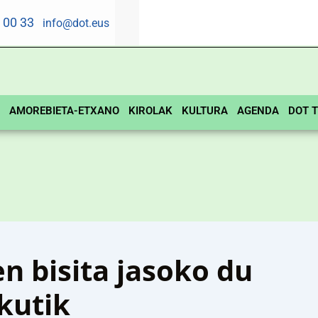
5 00 33
info@dot.eus
AMOREBIETA-ETXANO
KIROLAK
KULTURA
AGENDA
DOT T
n bisita jasoko du
kutik