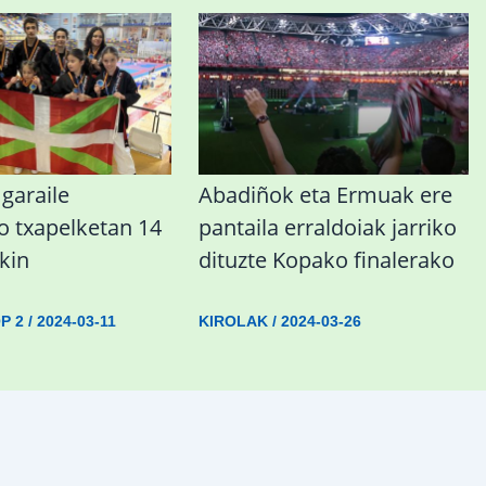
garaile
Abadiñok eta Ermuak ere
o txapelketan 14
pantaila erraldoiak jarriko
kin
dituzte Kopako finalerako
P 2
/
2024-03-11
KIROLAK
/
2024-03-26