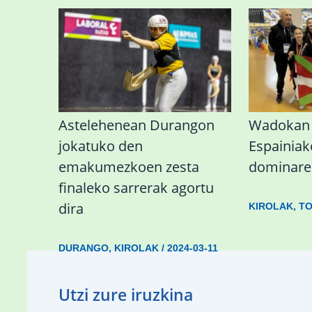
Astelehenean Durangon
Wadokan 
jokatuko den
Espainiak
emakumezkoen zesta
dominare
finaleko sarrerak agortu
dira
KIROLAK
,
TO
DURANGO
,
KIROLAK
/
2024-03-11
Utzi zure iruzkina