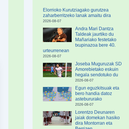
Elorrioko Kurutziagako gurutzea
zaharberritzeko lanak amaitu dira
2026-08-07
Andra Mari Dantza
Taldeak jaurtiko du
Mañariako festetako
txupinazoa bere 40.
urteurrenean
2026-08-07
Joseba Muguruzak SD
Amorebietako eskuin
hegala sendotuko du
2026-08-07
Egun eguzkitsuak eta
bero handia datoz
astebururako
2026-08-07
Lorentzo Deunaren
jaiak domekan hasiko
dira Montorran eta
Berrizen