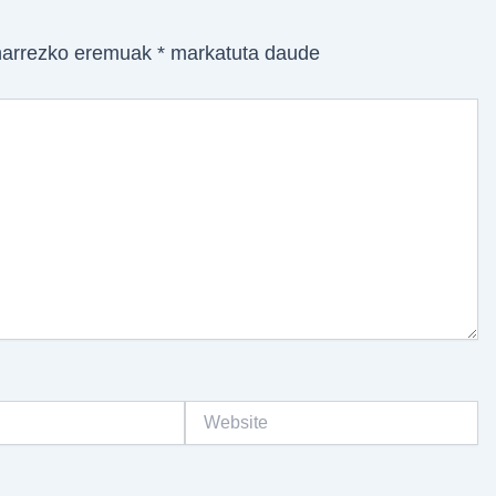
arrezko eremuak
*
markatuta daude
Website