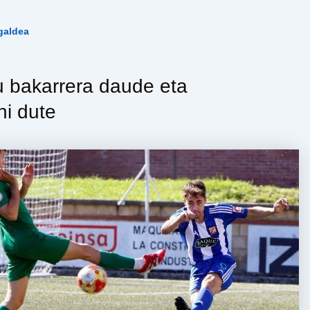
galdea
tu bakarrera daude eta
hi dute