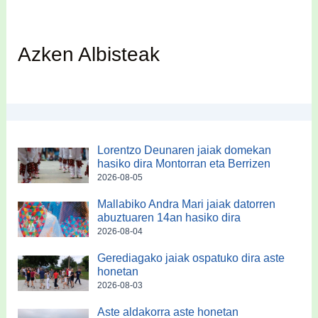
Azken Albisteak
Lorentzo Deunaren jaiak domekan
hasiko dira Montorran eta Berrizen
2026-08-05
Mallabiko Andra Mari jaiak datorren
abuztuaren 14an hasiko dira
2026-08-04
Gerediagako jaiak ospatuko dira aste
honetan
2026-08-03
Aste aldakorra aste honetan