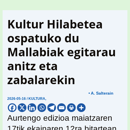
Kultur Hilabetea
ospatuko du
Mallabiak egitarau
anitz eta
zabalarekin
• A. Salterain
2026-05-16
/
KULTURA
,
Aurtengo edizioa maiatzaren
17tik ekainaren 12ra bitartean