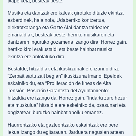
txapelketa, besteak beste.
Musika eta dantzak ere kaleak girotuko dituzte ekintza
ezberdinek, hala nola, Udaberriko kontzertua,
elektrotxaranga eta Gazte Alai dantza taldearen
emanaldiak, besteak beste, herriko musikaren eta
dantzaren inguruko gozamena izango dira. Horrez gain,
herriko kirol erakustaldi eta beste hainbat musika
ekintza ere antolatuko dira.
Bestalde, hitzaldiak eta ikuskizunak ere izango dira.
“Zerbait sartu zait begian” ikuskizuna Imanol Epeldek
eskainiko du, eta “Proliferación de líneas de Alta
Tensión. Posición Garantista del Ayuntamiento”
hitzaldia ere izango da. Horrez gain, “Indartu zure hezur
eta muskulua” hitzaldia ere eskeiniko da, osasunari eta
ongizateari buruzko hainbat aholku emanez.
Haurrentzako eta gazteentzako eskaintzak ere bere
lekua izango du egitarauan. Jarduera nagusien artean