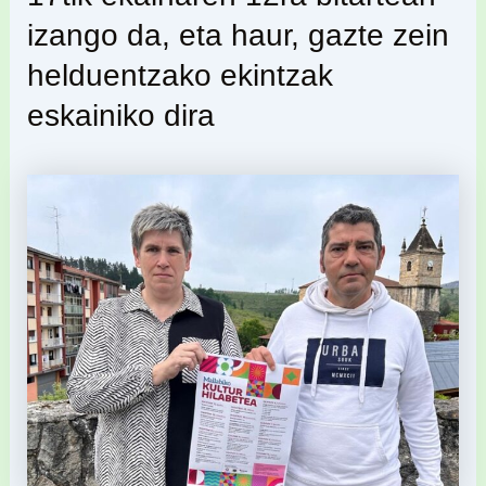
izango da, eta haur, gazte zein
helduentzako ekintzak
eskainiko dira