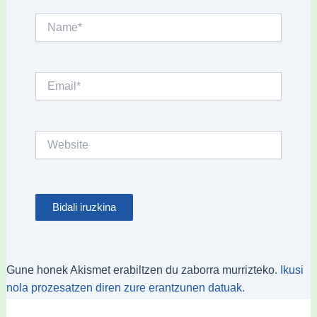
Name*
Email*
Website
Gune honek Akismet erabiltzen du zaborra murrizteko.
Ikusi
nola prozesatzen diren zure erantzunen datuak.