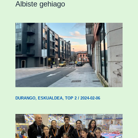
Albiste gehiago
Udal etxebizitza tasatuei buruzko lehen
ordenantza izango du Durangok
DURANGO
,
ESKUALDEA
,
TOP 2
/
2024-02-06