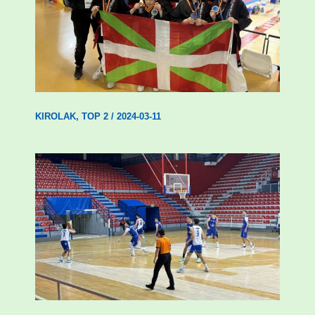
Wadokan garaile Espainiako txapelketan
14 dominarekin
KIROLAK
,
TOP 2
/
2024-03-11
Gizonezkoen Tabirakoren garaipen
erosoa Unamunoren aurka (59-77)