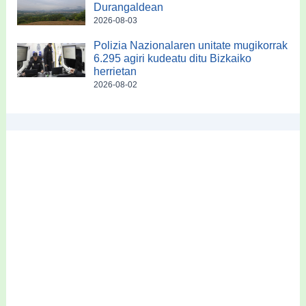
Durangaldean
2026-08-03
Polizia Nazionalaren unitate mugikorrak
6.295 agiri kudeatu ditu Bizkaiko
herrietan
2026-08-02