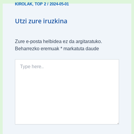
KIROLAK
,
TOP 2
/
2024-05-01
Utzi zure iruzkina
Zure e-posta helbidea ez da argitaratuko.
Beharrezko eremuak
*
markatuta daude
Type
here..