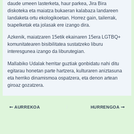
daude umeen lasterketa, haur parkea, Jira Bira
diskoteka eta maiatza bukaeran kalabaza landareen
landaketa ortu ekologikoetan. Horrez gain, tailerrak,
txapelketak eta jolasak ere izango dira.
Azkenik, maiatzaren 15etik ekainaren 15era LGTBQ+
komunitatearen bisibilitatea sustatzeko liburu
interesgunea izango da liburutegian.
Mallabiko Udalak herritar guztiak gonbidatu nahi ditu
egitarau honetan parte hartzera, kulturaren aniztasuna
eta herriko dinamismoa ospatzera, eta denon artean
giroaz gozatzera.​
AURREKOA
HURRENGOA