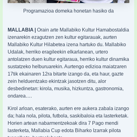
Programazioa domeka honetan hasiko da
MALLABIA |
Orain arte Mallabiko Kultur Hamabostaldia
izenarekin ezagutzen zen kultur egitarauak, aurten
Mallabiko Kultur Hilabetea izena hartuko du. Mallabiko
Udalak, herriko eragileekin elkarlanean, urtero
antolatzen duen kultur egitaraua, herriko kultur dinamika
sustatzeko helburuarekin. Aurtengo edizioa maiatzaren
17tik ekainaren 12ra bitarte izango da, eta haur, gazte
zein helduentzako ekintzak jasotzen ditu, alor
desbedinetan: kirola, musika, hizkuntza, gastronomia,
ondarea….
Kirol arloan, esaterako, aurten ere aukera zabala izango
da; hala nola, pilota, futbola, saskibaloia eta lasterketak.
Horien artean nabarmentzekoak dira 7 Pago mendi
lasterketa, Mallabia Cup edota Biharko Izarrak pilota