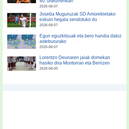
40. urteurrenean
2026-08-07
Joseba Muguruzak SD Amorebietako
eskuin hegala sendotuko du
2026-08-07
Egun eguzkitsuak eta bero handia datoz
astebururako
2026-08-07
Lorentzo Deunaren jaiak domekan
hasiko dira Montorran eta Berrizen
2026-08-05