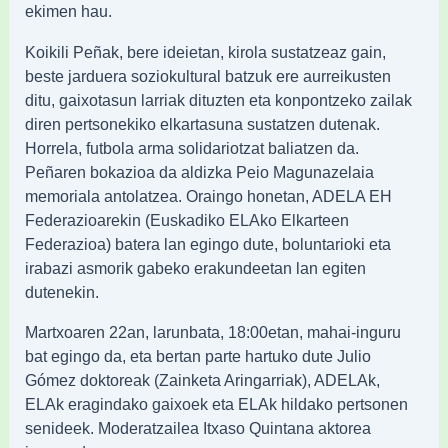
ekimen hau.
Koikili Peñak, bere ideietan, kirola sustatzeaz gain,
beste jarduera soziokultural batzuk ere aurreikusten
ditu, gaixotasun larriak dituzten eta konpontzeko zailak
diren pertsonekiko elkartasuna sustatzen dutenak.
Horrela, futbola arma solidariotzat baliatzen da.
Peñaren bokazioa da aldizka Peio Magunazelaia
memoriala antolatzea. Oraingo honetan, ADELA EH
Federazioarekin (Euskadiko ELAko Elkarteen
Federazioa) batera lan egingo dute, boluntarioki eta
irabazi asmorik gabeko erakundeetan lan egiten
dutenekin.
Martxoaren 22an, larunbata, 18:00etan, mahai-inguru
bat egingo da, eta bertan parte hartuko dute Julio
Gómez doktoreak (Zainketa Aringarriak), ADELAk,
ELAk eragindako gaixoek eta ELAk hildako pertsonen
senideek. Moderatzailea Itxaso Quintana aktorea