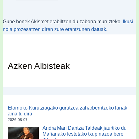
Gune honek Akismet erabiltzen du zaborra murrizteko.
Ikusi
nola prozesatzen diren zure erantzunen datuak.
Azken Albisteak
Elorrioko Kurutziagako gurutzea zaharberritzeko lanak
amaitu dira
2026-08-07
Andra Mari Dantza Taldeak jaurtiko du
Mañariako festetako txupinazoa bere