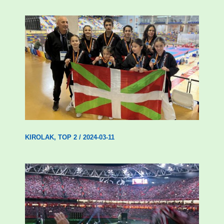
Wadokan garaile Espainiako txapelketan
14 dominarekin
KIROLAK
,
TOP 2
/
2024-03-11