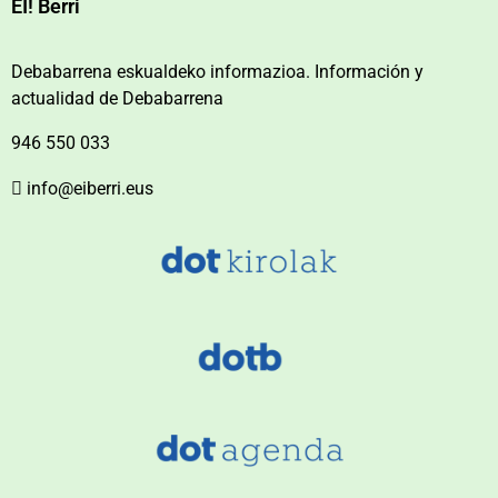
EI! Berri
Debabarrena eskualdeko informazioa. Información y
actualidad de Debabarrena
946 550 033
info@eiberri.eus