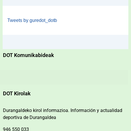
Tweets by guredot_dotb
DOT Komunikabideak
DOT Kirolak
Durangaldeko kirol informazioa. Información y actualidad
deportiva de Durangaldea
946 550 033