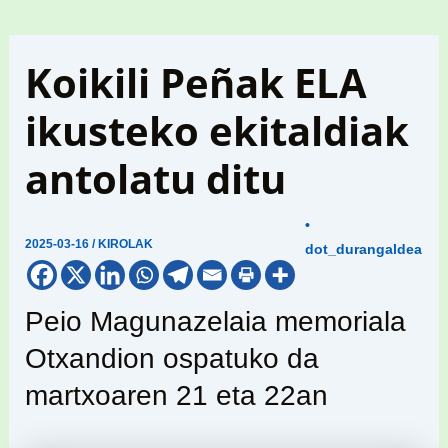
Koikili Peñak ELA
ikusteko ekitaldiak
antolatu ditu
•
2025-03-16
/
KIROLAK
dot_durangaldea
Peio Magunazelaia memoriala
Otxandion ospatuko da
martxoaren 21 eta 22an