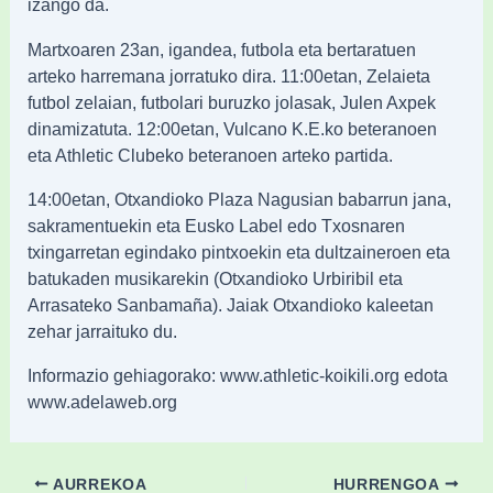
izango da.
Martxoaren 23an, igandea, futbola eta bertaratuen
arteko harremana jorratuko dira. 11:00etan, Zelaieta
futbol zelaian, futbolari buruzko jolasak, Julen Axpek
dinamizatuta. 12:00etan, Vulcano K.E.ko beteranoen
eta Athletic Clubeko beteranoen arteko partida.
14:00etan, Otxandioko Plaza Nagusian babarrun jana,
sakramentuekin eta Eusko Label edo Txosnaren
txingarretan egindako pintxoekin eta dultzaineroen eta
batukaden musikarekin (Otxandioko Urbiribil eta
Arrasateko Sanbamaña). Jaiak Otxandioko kaleetan
zehar jarraituko du.
Informazio gehiagorako: www.athletic-koikili.org edota
www.adelaweb.org
AURREKOA
HURRENGOA