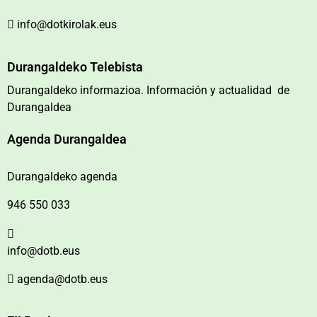
info@dotkirolak.eus
Durangaldeko Telebista
Durangaldeko informazioa. Información y actualidad de
Durangaldea
Agenda Durangaldea
Durangaldeko agenda
946 550 033
info@dotb.eus
agenda@dotb.eus