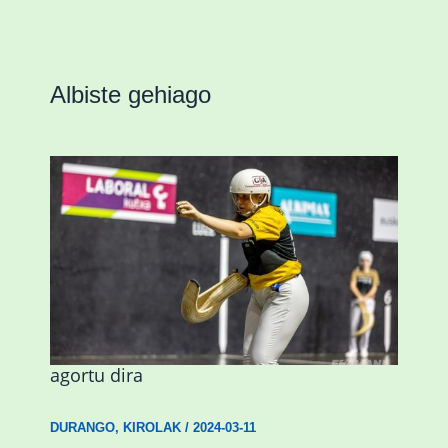
Albiste gehiago
Astelehenean Durangon jokatuko den
emakumezkoen zesta finaleko sarrerak
agortu dira
DURANGO
,
KIROLAK
/
2024-03-11