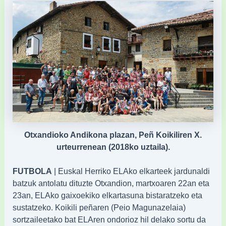
Otxandioko Andikona plazan, Peñ Koikiliren X.
urteurrenean (2018ko uztaila).
FUTBOLA
| Euskal Herriko ELAko elkarteek jardunaldi
batzuk antolatu dituzte Otxandion, martxoaren 22an eta
23an, ELAko gaixoekiko elkartasuna bistaratzeko eta
sustatzeko. Koikili peñaren (Peio Magunazelaia)
sortzaileetako bat ELAren ondorioz hil delako sortu da