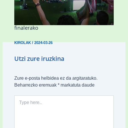
Abadiñok eta Ermuak ere pantaila
erraldoiak jarriko dituzte Kopako
finalerako
KIROLAK
/
2024-03-26
Utzi zure iruzkina
Zure e-posta helbidea ez da argitaratuko.
Beharrezko eremuak
*
markatuta daude
Type
here..