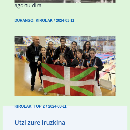
agortu dira
DURANGO
,
KIROLAK
/
2024-03-11
Wadokan garaile Espainiako txapelketan
14 dominarekin
KIROLAK
,
TOP 2
/
2024-03-11
Utzi zure iruzkina