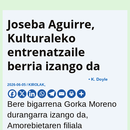
Joseba Aguirre,
Kulturaleko
entrenatzaile
berria izango da
• K. Doyle
2026-06-05
/
KIROLAK
,
Bere bigarrena Gorka Moreno
durangarra izango da,
Amorebietaren filiala