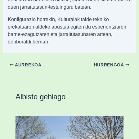
duen jarraitutasun-testuinguru batean.
Konfigurazio horrekin, Kulturalak talde tekniko
orekatuaren aldeko apustua egiten du esperientziaren,
barne-ezagutzaren eta jarraitutasunaren artean,
denboraldi berriari
AURREKOA
HURRENGOA
Albiste gehiago