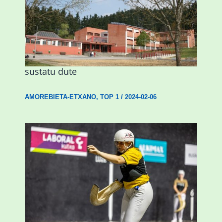
Amorebietak eta Eusko Jaurlaritzak
Urritxen institutu berri bat eraikitzea
sustatu dute
AMOREBIETA-ETXANO
,
TOP 1
/
2024-02-06
Astelehenean Durangon jokatuko den
emakumezkoen zesta finaleko sarrerak