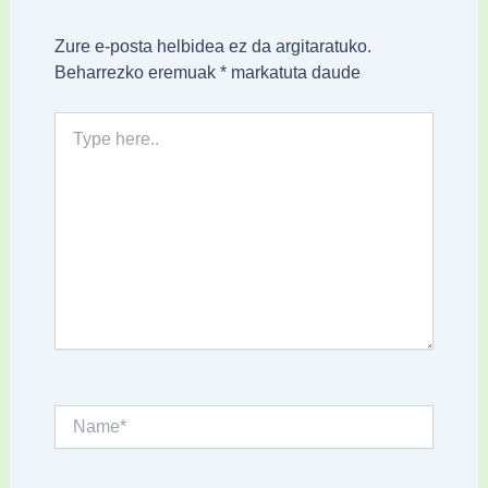
Zure e-posta helbidea ez da argitaratuko.
Beharrezko eremuak
*
markatuta daude
Type
here..
Name*