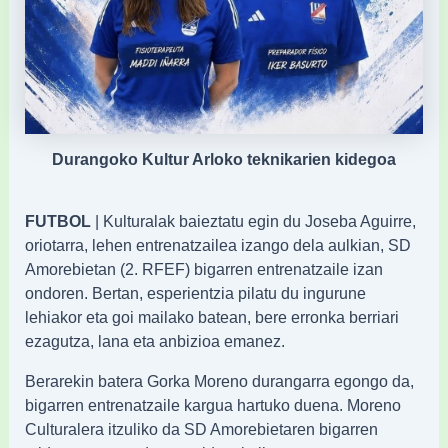
Durangoko Kultur Arloko teknikarien kidegoa
FUTBOL
| Kulturalak baieztatu egin du Joseba Aguirre,
oriotarra, lehen entrenatzailea izango dela aulkian, SD
Amorebietan (2. RFEF) bigarren entrenatzaile izan
ondoren. Bertan, esperientzia pilatu du ingurune
lehiakor eta goi mailako batean, bere erronka berriari
ezagutza, lana eta anbizioa emanez.
Berarekin batera Gorka Moreno durangarra egongo da,
bigarren entrenatzaile kargua hartuko duena. Moreno
Culturalera itzuliko da SD Amorebietaren bigarren