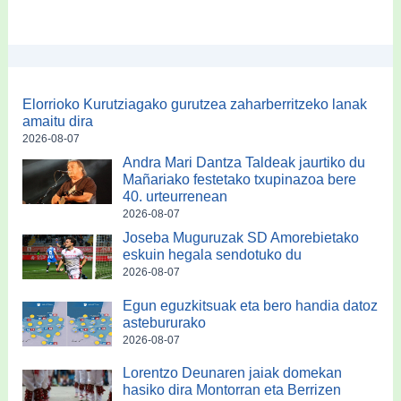
Elorrioko Kurutziagako gurutzea zaharberritzeko lanak
amaitu dira
2026-08-07
Andra Mari Dantza Taldeak jaurtiko du
Mañariako festetako txupinazoa bere
40. urteurrenean
2026-08-07
Joseba Muguruzak SD Amorebietako
eskuin hegala sendotuko du
2026-08-07
Egun eguzkitsuak eta bero handia datoz
astebururako
2026-08-07
Lorentzo Deunaren jaiak domekan
hasiko dira Montorran eta Berrizen