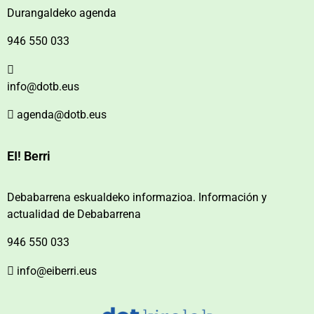
Durangaldeko agenda
946 550 033
info@dotb.eus
agenda@dotb.eus
EI! Berri
Debabarrena eskualdeko informazioa. Información y
actualidad de Debabarrena
946 550 033
info@eiberri.eus