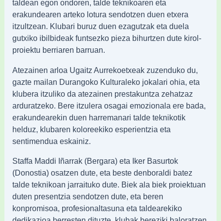
taldean egon ondoren, talde teknikoaren eta
erakundearen arteko lotura sendotzen duen etxera
itzultzean. Klubari buruz duen ezagutzak eta duela
gutxiko ibilbideak funtsezko pieza bihurtzen dute kirol-
proiektu berriaren barruan.
Atezainen arloa Ugaitz Aurrekoetxeak zuzenduko du,
gazte mailan Durangoko Kulturaleko jokalari ohia, eta
klubera itzuliko da atezainen prestakuntza zehatzaz
arduratzeko. Bere itzulera osagai emozionala ere bada,
erakundearekin duen harremanari talde teknikotik
helduz, klubaren koloreekiko esperientzia eta
sentimendua eskainiz.
Staffa Maddi Iñarrak (Bergara) eta Iker Basurtok
(Donostia) osatzen dute, eta beste denboraldi batez
talde teknikoan jarraituko dute. Biek ala biek proiektuan
duten presentzia sendotzen dute, eta beren
konpromisoa, profesionaltasuna eta taldearekiko
dedikazioa berresten dituzte, klubak bereziki baloratzen