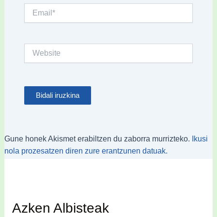
Email*
Website
Gune honek Akismet erabiltzen du zaborra murrizteko.
Ikusi
nola prozesatzen diren zure erantzunen datuak.
Azken Albisteak