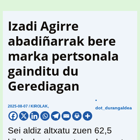
Izadi Agirre
abadiñarrak bere
marka pertsonala
gainditu du
Gerediagan
•
2025-08-07
/
KIROLAK
,
dot_durangaldea
Sei aldiz altxatu zuen 62,5