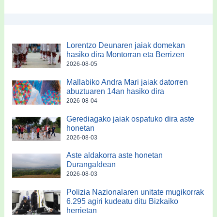
Lorentzo Deunaren jaiak domekan
hasiko dira Montorran eta Berrizen
2026-08-05
Mallabiko Andra Mari jaiak datorren
abuztuaren 14an hasiko dira
2026-08-04
Gerediagako jaiak ospatuko dira aste
honetan
2026-08-03
Aste aldakorra aste honetan
Durangaldean
2026-08-03
Polizia Nazionalaren unitate mugikorrak
6.295 agiri kudeatu ditu Bizkaiko
herrietan