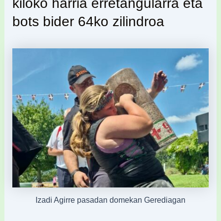
kiloko harria erretangularra eta
bots bider 64ko zilindroa
Izadi Agirre pasadan domekan Gerediagan