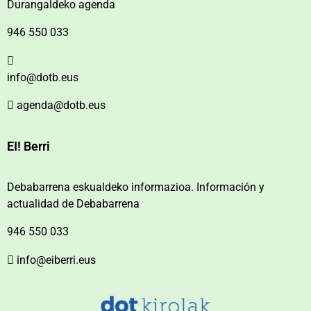
Durangaldeko agenda
946 550 033
info@dotb.eus
agenda@dotb.eus
EI! Berri
Debabarrena eskualdeko informazioa. Información y
actualidad de Debabarrena
946 550 033
info@eiberri.eus