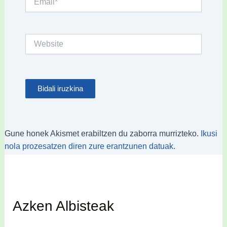
Website
Gune honek Akismet erabiltzen du zaborra murrizteko.
Ikusi
nola prozesatzen diren zure erantzunen datuak.
Azken Albisteak