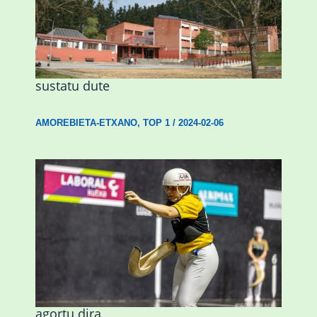
Amorebietak eta Eusko Jaurlaritzak
Urritxen institutu berri bat eraikitzea
sustatu dute
AMOREBIETA-ETXANO
,
TOP 1
/
2024-02-06
Astelehenean Durangon jokatuko den
emakumezkoen zesta finaleko sarrerak
agortu dira