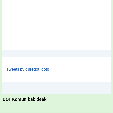
Tweets by guredot_dotb
DOT Komunikabideak