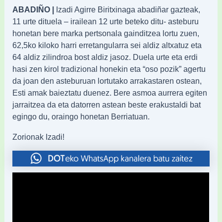
ABADIÑO |
Izadi Agirre Biritxinaga abadiñar gazteak,
11 urte dituela – irailean 12 urte beteko ditu- asteburu
honetan bere marka pertsonala gainditzea lortu zuen,
62,5ko kiloko harri erretangularra sei aldiz altxatuz eta
64 aldiz zilindroa bost aldiz jasoz. Duela urte eta erdi
hasi zen kirol tradizional honekin eta “oso pozik” agertu
da joan den asteburuan lortutako arrakastaren ostean,
Esti amak baieztatu duenez. Bere asmoa aurrera egiten
jarraitzea da eta datorren astean beste erakustaldi bat
egingo du, oraingo honetan Berriatuan.
Zorionak Izadi!