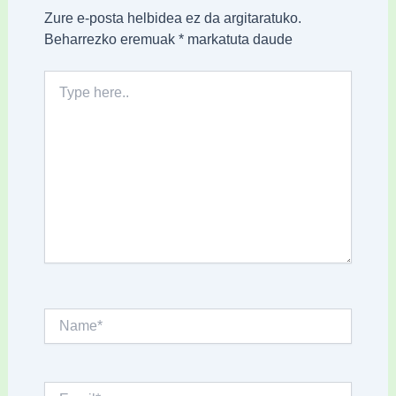
Zure e-posta helbidea ez da argitaratuko.
Beharrezko eremuak
*
markatuta daude
Type
here..
Name*
Email*