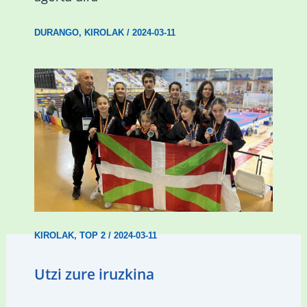
DURANGO
,
KIROLAK
/
2024-03-11
Wadokan garaile Espainiako txapelketan
14 dominarekin
KIROLAK
,
TOP 2
/
2024-03-11
Utzi zure iruzkina