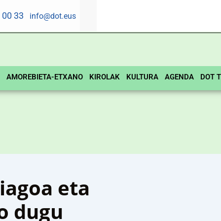
5 00 33
info@dot.eus
AMOREBIETA-ETXANO
KIROLAK
KULTURA
AGENDA
DOT T
iagoa eta
o dugu