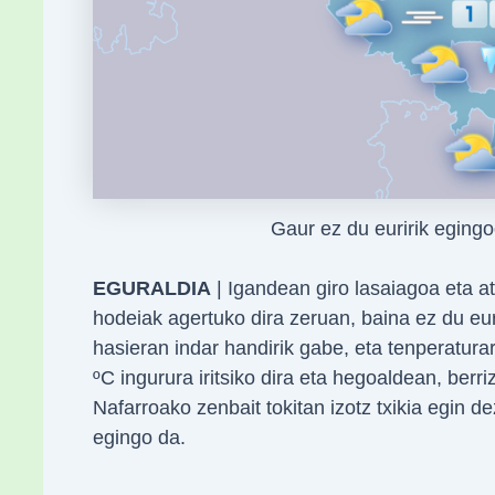
Gaur ez du euririk egin
EGURALDIA
| Igandean giro lasaiagoa eta a
hodeiak agertuko dira zeruan, baina ez du euri
hasieran indar handirik gabe, eta tenperatura
ºC ingurura iritsiko dira eta hegoaldean, berr
Nafarroako zenbait tokitan izotz txikia egin
egingo da.