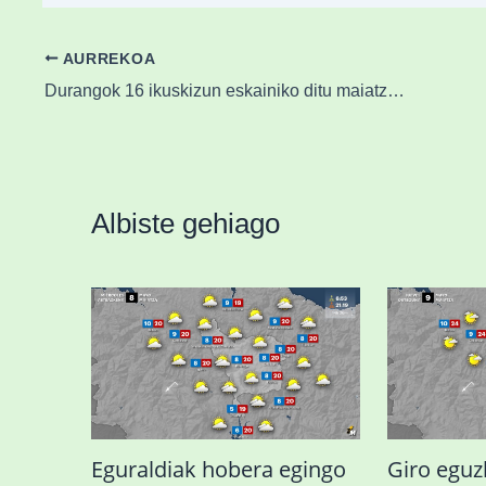
AURREKOA
Durangok 16 ikuskizun eskainiko ditu maiatzera arte
Albiste gehiago
Eguraldiak hobera egingo
Giro eguz