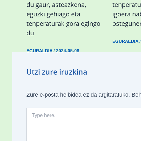
du gaur, asteazkena,
tenperat
eguzki gehiago eta
igoera n
tenperaturak gora egingo
ostegune
du
EGURALDIA
EGURALDIA
/
2024-05-08
Utzi zure iruzkina
Zure e-posta helbidea ez da argitaratuko.
Beh
Type
here..