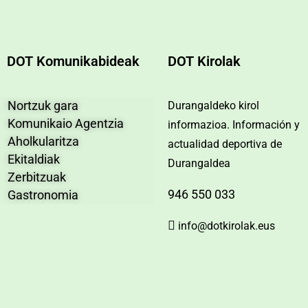
DOT Komunikabideak
DOT Kirolak
Nortzuk gara
Durangaldeko kirol
Komunikaio Agentzia
informazioa. Información y
Aholkularitza
actualidad deportiva de
Ekitaldiak
Durangaldea
Zerbitzuak
946 550 033
Gastronomia
info@dotkirolak.eus