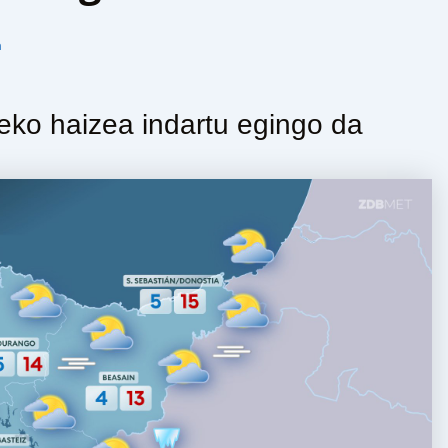
n
ko haizea indartu egingo da