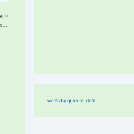
OA
Ostarteak, euri gutxi eta hego haizea aste honeterako
Tweets by guredot_dotb