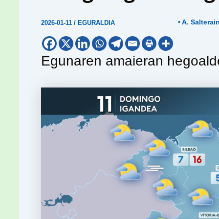
• A. Salterai
2026-01-11
/
EGURALDIA
Egunaren amaieran hegoalde