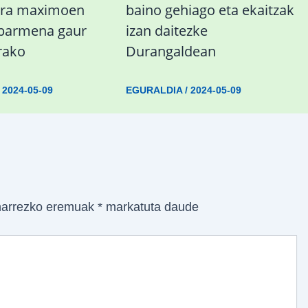
ura maximoen
baino gehiago eta ekaitzak
abarmena gaur
izan daitezke
rako
Durangaldean
/
2024-05-09
EGURALDIA
/
2024-05-09
arrezko eremuak
*
markatuta daude