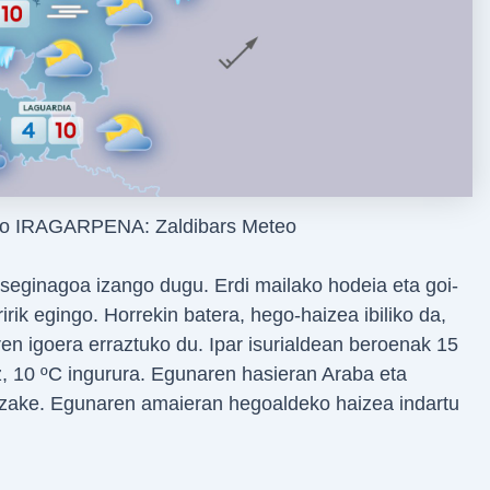
goo IRAGARPENA: Zaldibars Meteo
tseginagoa izango dugu. Erdi mailako hodeia eta goi-
rik egingo. Horrekin batera, hego-haizea ibiliko da,
ren igoera erraztuko du. Ipar isurialdean beroenak 15
iz, 10 ºC ingurura. Egunaren hasieran Araba eta
 dezake. Egunaren amaieran hegoaldeko haizea indartu