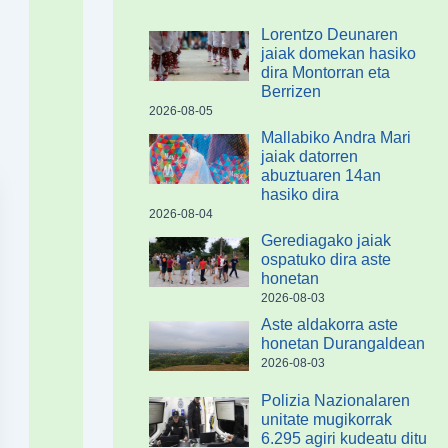
Lorentzo Deunaren
jaiak domekan hasiko
dira Montorran eta
Berrizen
2026-08-05
Mallabiko Andra Mari
jaiak datorren
abuztuaren 14an
hasiko dira
2026-08-04
Gerediagako jaiak
ospatuko dira aste
honetan
2026-08-03
Aste aldakorra aste
honetan Durangaldean
2026-08-03
Polizia Nazionalaren
unitate mugikorrak
6.295 agiri kudeatu ditu