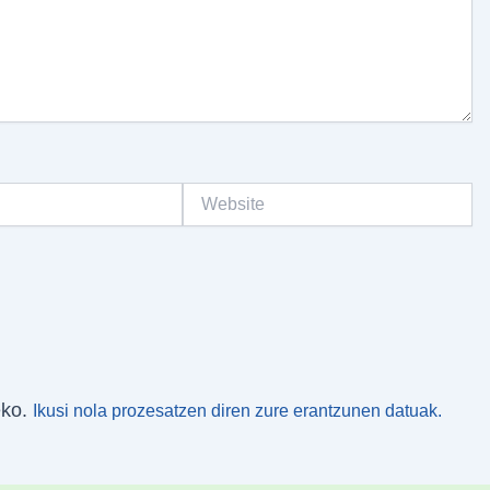
Website
eko.
Ikusi nola prozesatzen diren zure erantzunen datuak.