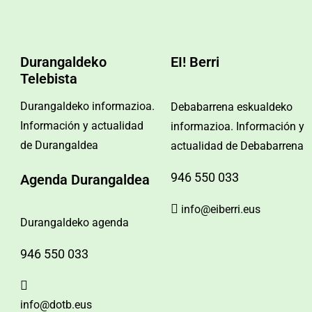
Durangaldeko
EI! Berri
Telebista
Durangaldeko informazioa.
Debabarrena eskualdeko
Información y actualidad
informazioa. Información y
de Durangaldea
actualidad de Debabarrena
946 550 033
Agenda Durangaldea
info@eiberri.eus
Durangaldeko agenda
946 550 033
info@dotb.eus