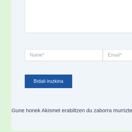
Name*
Email*
Gune honek Akismet erabiltzen du zaborra murrizt