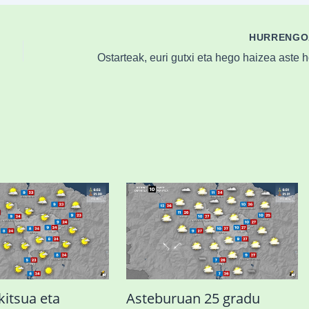
HURRENG
kitsua eta
Asteburuan 25 gradu