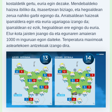
kostaldetik gertu, euria egin dezake. Mendebaldeko
haizea ibiliko da, itsasertzean biziago, eta hegoaldean
zerua nahiko garbi egongo da. Arratsaldean haizeak
iparraldera egin eta euria ugariagoa izango da;
iparraldean ez ezik, hegoaldean ere egingo du euria.
Elur-kota jaisten joango da eta egunaren amaieran
1000 m inguruan egon daiteke. Tenperatura maximoak
asteartekoen antzekoak izango dira.