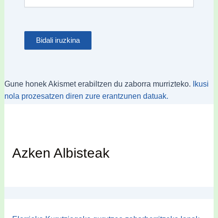
Gune honek Akismet erabiltzen du zaborra murrizteko.
Ikusi
nola prozesatzen diren zure erantzunen datuak.
Azken Albisteak