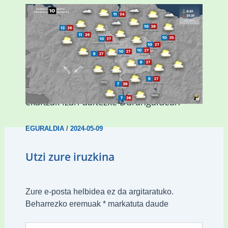
Asteburuan 25 gradu baino gehiago eta
ekaitzak izan daitezke Durangaldean
EGURALDIA
/
2024-05-09
Utzi zure iruzkina
Zure e-posta helbidea ez da argitaratuko.
Beharrezko eremuak
*
markatuta daude
Type