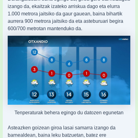
izango da, ekaitzak izateko arriskua dago eta elurra
1.000 metrora jaitsiko da gaur gauean, baina bihartik
aurrera 900 metrora jaitsiko da eta asteburuari begira
600/700 metrotan mantenduko da.
Tenperaturak behera egingo du datozen egunetan
Asteazken goizean giroa lasai samarra izango da
barnealdean, baina leku batzuetan, batez ere