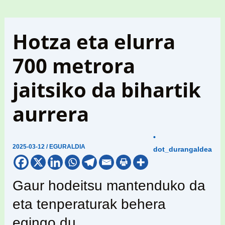
Hotza eta elurra
700 metrora
jaitsiko da bihartik
aurrera
•
2025-03-12
/
EGURALDIA
dot_durangaldea
Gaur hodeitsu mantenduko da
eta tenperaturak behera
egingo du