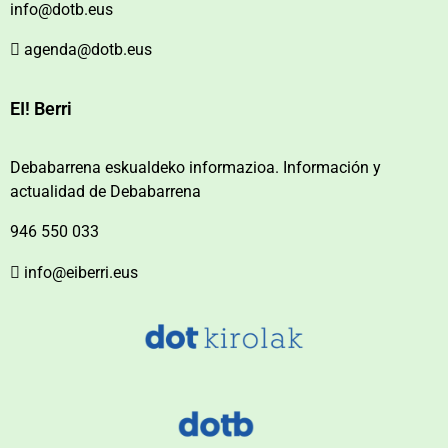
info@dotb.eus
agenda@dotb.eus
EI! Berri
Debabarrena eskualdeko informazioa. Información y
actualidad de Debabarrena
946 550 033
info@eiberri.eus