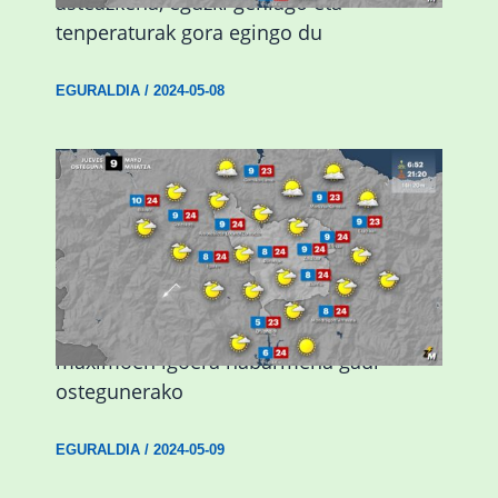
asteazkena, eguzki gehiago eta
tenperaturak gora egingo du
EGURALDIA
/
2024-05-08
Giro eguzkitsua eta tenperatura
maximoen igoera nabarmena gaur
ostegunerako
EGURALDIA
/
2024-05-09