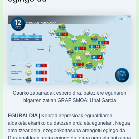
Gaurko zaparradak espero dira, batez ere egunaren
bigarren zatian GRAFISMOA: Unai García
EGURALDIA |
Konrad depresioak eguraldiaren
aldaketa ekarriko du datozen ordu eta egunetan. Negua
amaitzear dela, ezegonkortasuna areagotu egingo da
Durangaldean: euria egingo du, giroa gero eta hotzagoa