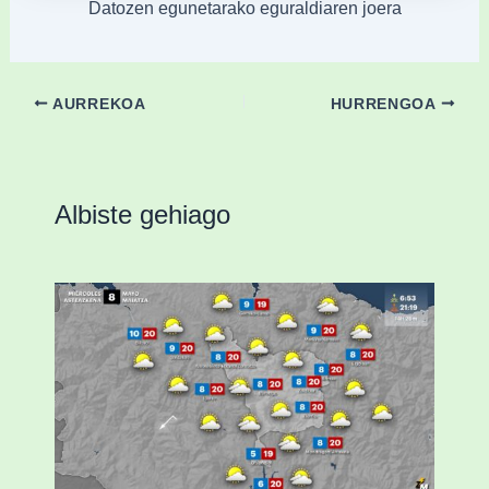
Datozen egunetarako eguraldiaren joera
AURREKOA
HURRENGOA
Albiste gehiago
Eguraldiak hobera egingo du gaur,