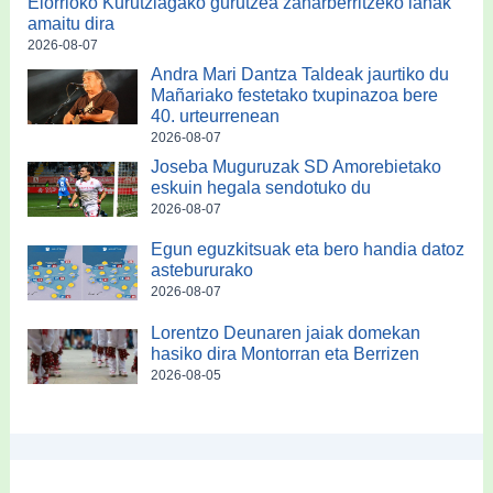
Elorrioko Kurutziagako gurutzea zaharberritzeko lanak
amaitu dira
2026-08-07
Andra Mari Dantza Taldeak jaurtiko du
Mañariako festetako txupinazoa bere
40. urteurrenean
2026-08-07
Joseba Muguruzak SD Amorebietako
eskuin hegala sendotuko du
2026-08-07
Egun eguzkitsuak eta bero handia datoz
astebururako
2026-08-07
Lorentzo Deunaren jaiak domekan
hasiko dira Montorran eta Berrizen
2026-08-05