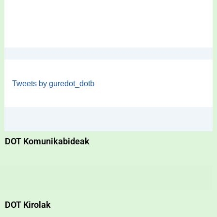
Tweets by guredot_dotb
DOT Komunikabideak
DOT Kirolak