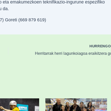
eko eta emakumezkoen teknifikazio-ingurune espezifiko
u da.
7) Goreti (669 879 619)
HURRENG