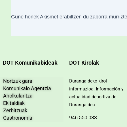
Gune honek Akismet erabiltzen du zaborra murrizt
DOT Komunikabideak
DOT Kirolak
Nortzuk gara
Durangaldeko kirol
Komunikaio Agentzia
informazioa. Información y
Aholkularitza
actualidad deportiva de
Ekitaldiak
Durangaldea
Zerbitzuak
946 550 033
Gastronomia