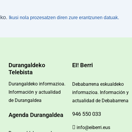
eko.
Ikusi nola prozesatzen diren zure erantzunen datuak.
Durangaldeko
EI! Berri
Telebista
Durangaldeko informazioa.
Debabarrena eskualdeko
Información y actualidad
informazioa. Información y
de Durangaldea
actualidad de Debabarrena
946 550 033
Agenda Durangaldea
info@eiberri.eus