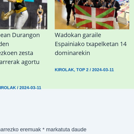
nean Durangon
Wadokan garaile
 den
Espainiako txapelketan 14
koen zesta
dominarekin
sarrerak agortu
KIROLAK
,
TOP 2
/
2024-03-11
IROLAK
/
2024-03-11
arrezko eremuak
*
markatuta daude