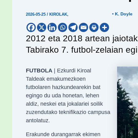
• K. Doyle
2026-05-25
/
KIROLAK
,
2012 eta 2018 artean jaiotak
Tabirako 7. futbol-zelaian eg
FUTBOLA
| Ezkurdi Kiroal
Taldeak emakumezkoen
futbolaren hazkundearekin bat
egingo du uda honetan, lehen
aldiz, neskei eta jokalariei soilik
zuzendutako teknifikazio campusa
antolatuz.
Erakunde durangarrak ekimen