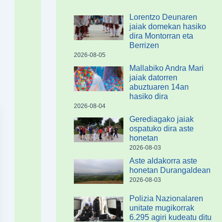
Lorentzo Deunaren
jaiak domekan hasiko
dira Montorran eta
Berrizen
2026-08-05
Mallabiko Andra Mari
jaiak datorren
abuztuaren 14an
hasiko dira
2026-08-04
Gerediagako jaiak
ospatuko dira aste
honetan
2026-08-03
Aste aldakorra aste
honetan Durangaldean
2026-08-03
Polizia Nazionalaren
unitate mugikorrak
6.295 agiri kudeatu ditu