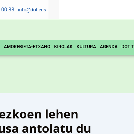
5 00 33
info@dot.eus
AMOREBIETA-ETXANO
KIROLAK
KULTURA
AGENDA
DOT T
ezkoen lehen
usa antolatu du