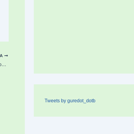
OA
Herritarrak herri lagunkoiagoa eraikitzera gonbidatu ditu Durangok
Tweets by guredot_dotb