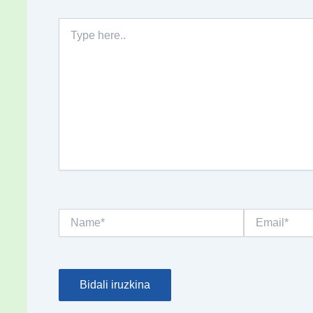
Type
here..
Name*
Email*