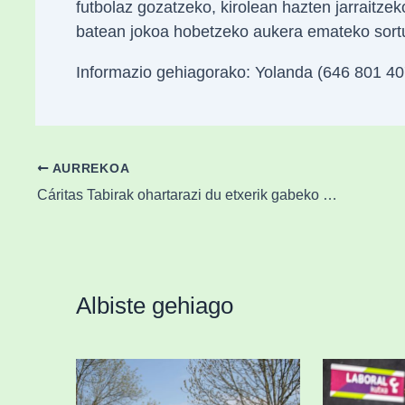
futbolaz gozatzeko, kirolean hazten jarraitz
batean jokoa hobetzeko aukera emateko sort
Informazio gehiagorako: Yolanda (646 801 40
AURREKOA
Cáritas Tabirak ohartarazi du etxerik gabeko pertsonen kopurua “bikoiztu” egin dela Euskadin
Albiste gehiago