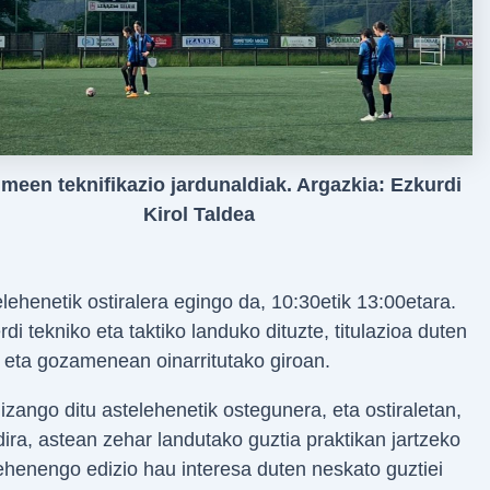
een teknifikazio jardunaldiak. Argazkia: Ezkurdi
Kirol Taldea
lehenetik ostiralera egingo da, 10:30etik 13:00etara.
di tekniko eta taktiko landuko dituzte, titulazioa duten
n eta gozamenean oinarritutako giroan.
ngo ditu astelehenetik ostegunera, eta ostiraletan,
dira, astean zehar landutako guztia praktikan jartzeko
henengo edizio hau interesa duten neskato guztiei