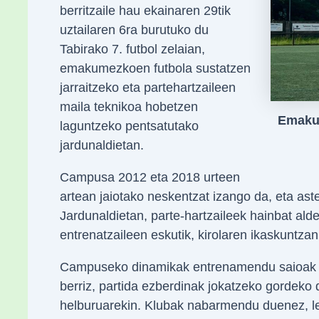
berritzaile hau ekainaren 29tik
uztailaren 6ra burutuko du
Tabirako 7. futbol zelaian,
emakumezkoen futbola sustatzen
jarraitzeko eta partehartzaileen
maila teknikoa hobetzen
Emakum
laguntzeko pentsatutako
jardunaldietan.
Campusa 2012 eta 2018 urteen
artean jaiotako neskentzat izango da, eta aste
Jardunaldietan, parte-hartzaileek hainbat alder
entrenatzaileen eskutik, kirolaren ikaskuntza
Campuseko dinamikak entrenamendu saioak iza
berriz, partida ezberdinak jokatzeko gordeko 
helburuarekin. Klubak nabarmendu duenez, le