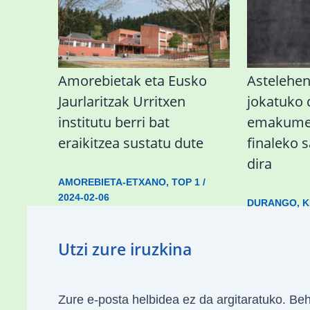
Amorebietak eta Eusko
Astelehe
Jaurlaritzak Urritxen
jokatuko
institutu berri bat
emakumez
eraikitzea sustatu dute
finaleko 
dira
AMOREBIETA-ETXANO
,
TOP 1
/
2024-02-06
DURANGO
,
K
Utzi zure iruzkina
Zure e-posta helbidea ez da argitaratuko.
Beh