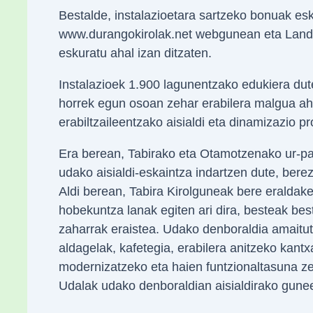
Bestalde, instalazioetara sartzeko bonuak es
www.durangokirolak.net webgunean eta Landako
eskuratu ahal izan ditzaten.
Instalazioek 1.900 lagunentzako edukiera dut
horrek egun osoan zehar erabilera malgua ah
erabiltzaileentzako aisialdi eta dinamizazio p
Era berean, Tabirako eta Otamotzenako ur-pa
udako aisialdi-eskaintza indartzen dute, bere
Aldi berean, Tabira Kirolguneak bere eraldak
hobekuntza lanak egiten ari dira, besteak best
zaharrak eraistea. Udako denboraldia amaitut
aldagelak, kafetegia, erabilera anitzeko kantxa 
modernizatzeko eta haien funtzionaltasuna ze
Udalak udako denboraldian aisialdirako gunee