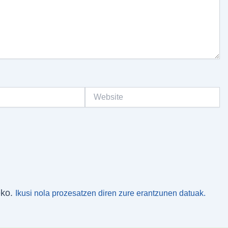
Website
eko.
Ikusi nola prozesatzen diren zure erantzunen datuak.