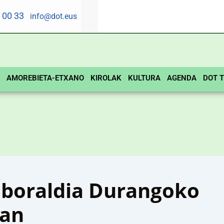
5 00 33
info@dot.eus
AMOREBIETA-ETXANO
KIROLAK
KULTURA
AGENDA
DOT T
nboraldia Durangoko
uan