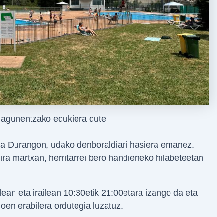
 lagunentzako edukiera dute
 da Durangon, udako denboraldiari hasiera emanez.
dira martxan, herritarrei bero handieneko hilabeteetan
ean eta irailean 10:30etik 21:00etara izango da eta
ioen erabilera ordutegia luzatuz.