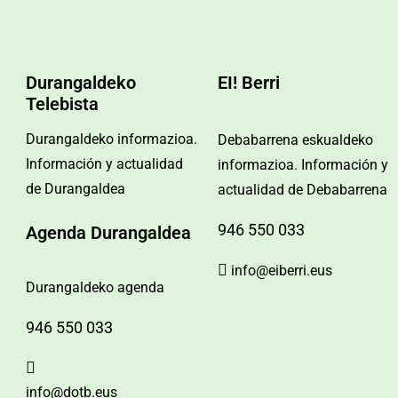
Durangaldeko
EI! Berri
Telebista
Durangaldeko informazioa.
Debabarrena eskualdeko
Información y actualidad
informazioa. Información y
de Durangaldea
actualidad de Debabarrena
946 550 033
Agenda Durangaldea
info@eiberri.eus
Durangaldeko agenda
946 550 033
info@dotb.eus