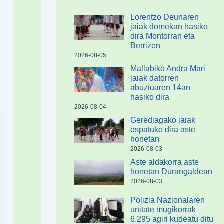
Lorentzo Deunaren
jaiak domekan hasiko
dira Montorran eta
Berrizen
2026-08-05
Mallabiko Andra Mari
jaiak datorren
abuztuaren 14an
hasiko dira
2026-08-04
Gerediagako jaiak
ospatuko dira aste
honetan
2026-08-03
Aste aldakorra aste
honetan Durangaldean
2026-08-03
Polizia Nazionalaren
unitate mugikorrak
6.295 agiri kudeatu ditu