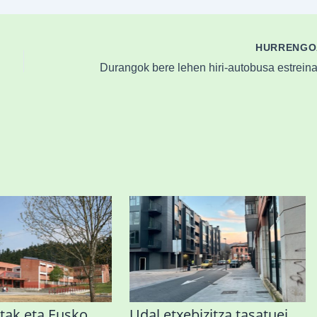
HURRENG
tak eta Eusko
Udal etxebizitza tasatuei