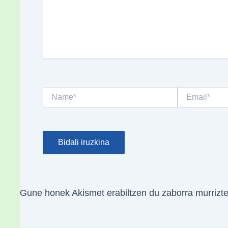
Name*
Email*
Gune honek Akismet erabiltzen du zaborra murrizt