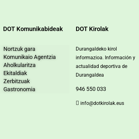
DOT Komunikabideak
DOT Kirolak
Nortzuk gara
Durangaldeko kirol
Komunikaio Agentzia
informazioa. Información y
Aholkularitza
actualidad deportiva de
Ekitaldiak
Durangaldea
Zerbitzuak
946 550 033
Gastronomia
info@dotkirolak.eus