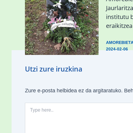
Zaldibar jo zuen
Jaurlaritz
ingurumen-
institutu 
hondamendirik larriena»
eraikitze
ESKUALDEA
,
ZALDIBAR
/
2024-02-
AMOREBIET
06
2024-02-06
Utzi zure iruzkina
Zure e-posta helbidea ez da argitaratuko.
Beh
Type
here..