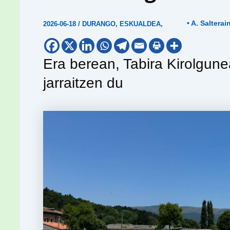
• A. Salterai
2026-06-18
/
DURANGO
,
ESKUALDEA
,
Era berean, Tabira Kirolgun
jarraitzen du