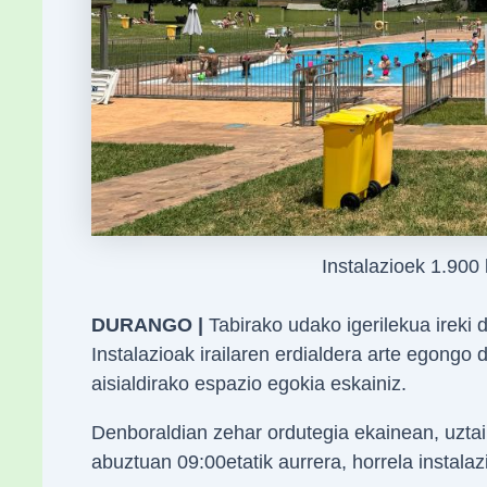
Instalazioek 1.900
DURANGO |
Tabirako udako igerilekua ireki
Instalazioak irailaren erdialdera arte egongo 
aisialdirako espazio egokia eskainiz.
Denboraldian zehar ordutegia ekainean, uztail
abuztuan 09:00etatik aurrera, horrela instalaz