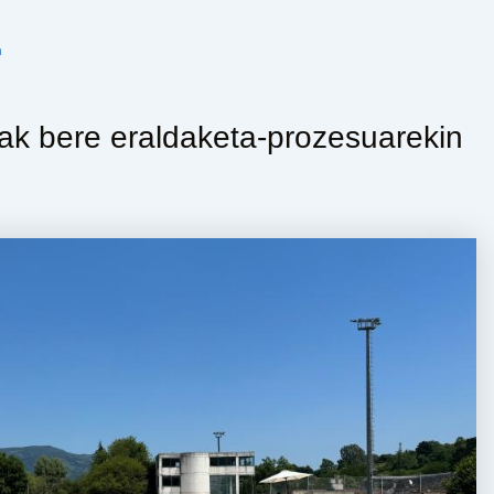
n
eak bere eraldaketa-prozesuarekin