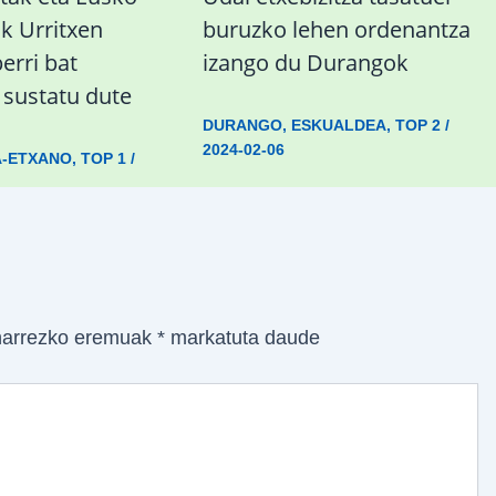
ak Urritxen
buruzko lehen ordenantza
berri bat
izango du Durangok
a sustatu dute
DURANGO
,
ESKUALDEA
,
TOP 2
/
2024-02-06
A-ETXANO
,
TOP 1
/
arrezko eremuak
*
markatuta daude