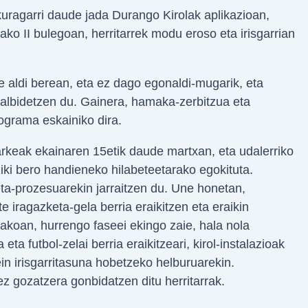
kuragarri daude jada Durango Kirolak aplikazioan,
 II bulegoan, herritarrek modu eroso eta irisgarrian
e aldi berean, eta ez dago egonaldi-mugarik, eta
albidetzen du. Gainera, hamaka-zerbitzua eta
rograma eskainiko dira.
rkeak ekainaren 15etik daude martxan, eta udalerriko
ziki bero handieneko hilabeteetarako egokituta.
eta-prozesuarekin jarraitzen du. Une honetan,
e iragazketa-gela berria eraikitzen eta eraikin
akoan, hurrengo faseei ekingo zaie, hala nola
eta futbol-zelai berria eraikitzeari, kirol-instalazioak
in irisgarritasuna hobetzeko helburuarekin.
z gozatzera gonbidatzen ditu herritarrak.