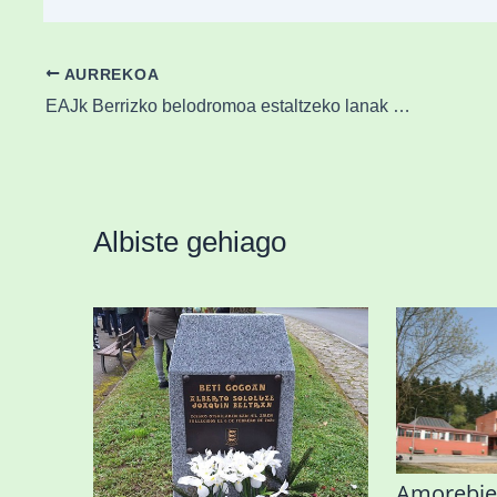
AURREKOA
EAJk Berrizko belodromoa estaltzeko lanak berehala lizitatzea eskatu du
Albiste gehiago
«Azkenengo 40 urteetan
Amorebie