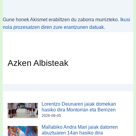
Gune honek Akismet erabiltzen du zaborra murrizteko.
Ikusi
nola prozesatzen diren zure erantzunen datuak.
Azken Albisteak
Lorentzo Deunaren jaiak domekan
hasiko dira Montorran eta Berrizen
2026-08-05
Mallabiko Andra Mari jaiak datorren
abuztuaren 14an hasiko dira