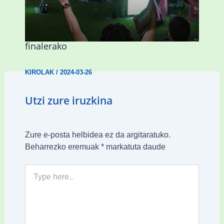
Abadiñok eta Ermuak ere pantaila
erraldoiak jarriko dituzte Kopako
finalerako
KIROLAK
/
2024-03-26
Utzi zure iruzkina
Zure e-posta helbidea ez da argitaratuko.
Beharrezko eremuak
*
markatuta daude
Type
here..