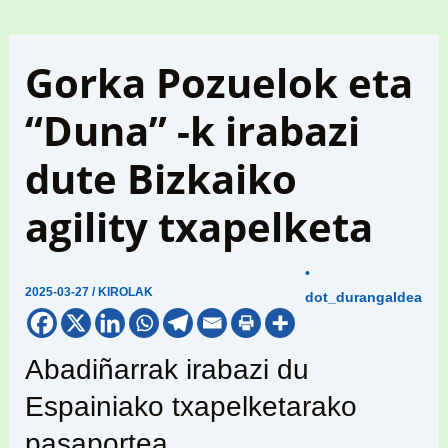
Gorka Pozuelok eta
“Duna” -k irabazi
dute Bizkaiko
agility txapelketa
•
2025-03-27
/
KIROLAK
dot_durangaldea
Abadiñarrak irabazi du
Espainiako txapelketarako
pasaportea