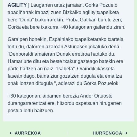
AGILITY
| Laugarren urtez jarraian, Gorka Pozuelo
abadiñarrak irabazi zuen Bizkaiko agility txapelketa
bere “Duna” txakurrarekin. Proba Gatikan burutu zen;
Gorka eta bere txakurra +40 kategorian gailendu ziren.
Garaipen honekin, Espainiako txapelketarako txartela
lortu du, datorren azaroan Asturiasen jokatuko dena.
“Denboraldi amaieran Dunak erretiroa hartuko du.
Hamar urte ditu eta beste txakur gazteago batekin ere
parte hartzen ari naiz, “Isabela”. Oraindik ikasketa
fasean dago, baina ziur gozatzen dugula eta emaitza
onak lortzen ditugula “, adierazi du Gorka Pozuelok.
+30 kategorian, aipamen berezia Ander Ortuoste
durangarrarentzat ere, hitzordu ospetsuan hirugarren
postua lortu baitzuen.
AURREKOA
HURRENGOA