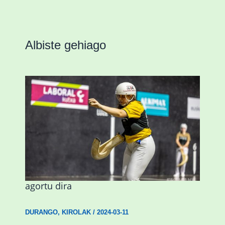
Albiste gehiago
Astelehenean Durangon jokatuko den
emakumezkoen zesta finaleko sarrerak
agortu dira
DURANGO
,
KIROLAK
/
2024-03-11