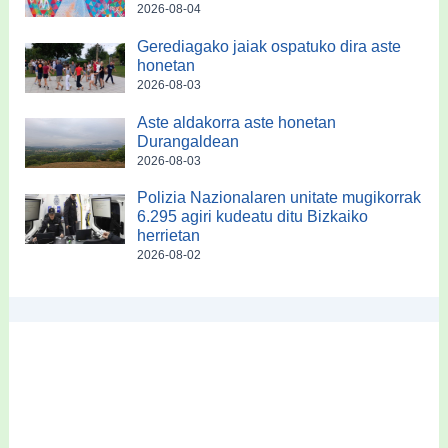
2026-08-04
Gerediagako jaiak ospatuko dira aste
honetan
2026-08-03
Aste aldakorra aste honetan
Durangaldean
2026-08-03
Polizia Nazionalaren unitate mugikorrak
6.295 agiri kudeatu ditu Bizkaiko
herrietan
2026-08-02