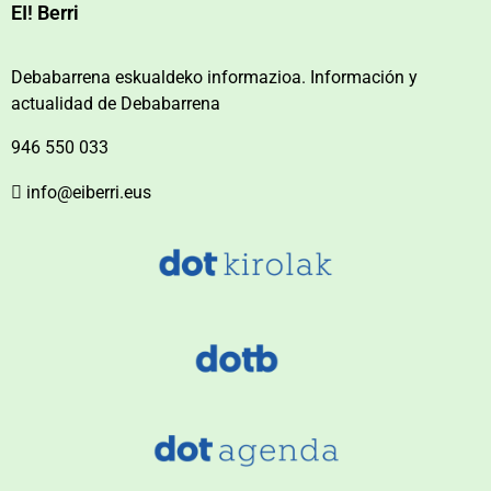
EI! Berri
Debabarrena eskualdeko informazioa. Información y
actualidad de Debabarrena
946 550 033
info@eiberri.eus