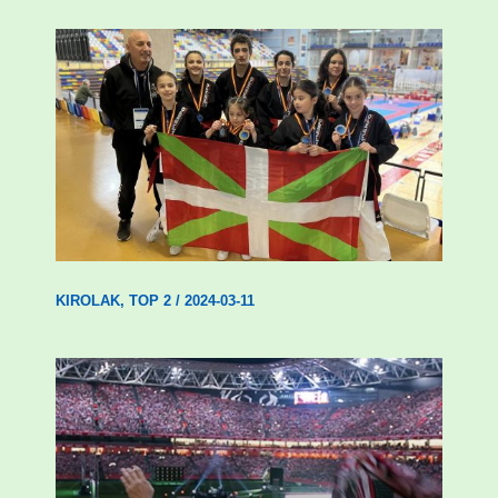
Wadokan garaile Espainiako txapelketan
14 dominarekin
KIROLAK
,
TOP 2
/
2024-03-11