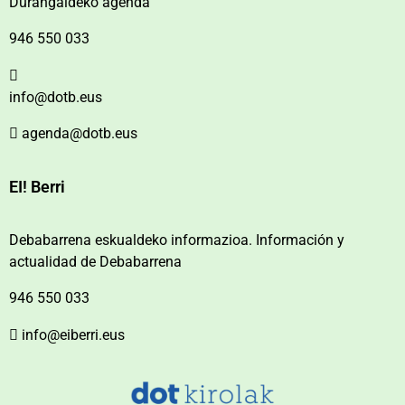
Durangaldeko agenda
946 550 033
info@dotb.eus
agenda@dotb.eus
EI! Berri
Debabarrena eskualdeko informazioa. Información y
actualidad de Debabarrena
946 550 033
info@eiberri.eus