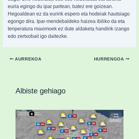
euria egingo du ipar partean, batez ere goizean.
Hegoaldean ez da euririk espero eta hodeiak hautsiago
egongo dira. Ipar-mendebaldeko haizea ibiliko da eta
tenperatura maximoek ez dute aldaketa handirik izango
edo zertxobait igo daitezke.
AURREKOA
HURRENGOA
Albiste gehiago