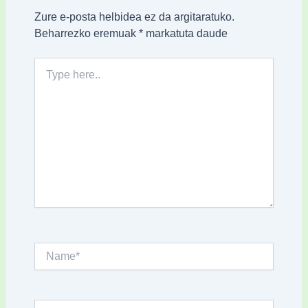
Zure e-posta helbidea ez da argitaratuko.
Beharrezko eremuak
*
markatuta daude
Type
here..
Name*
Email*