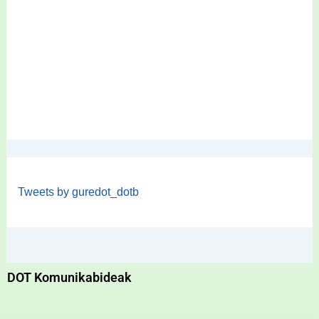
Tweets by guredot_dotb
DOT Komunikabideak