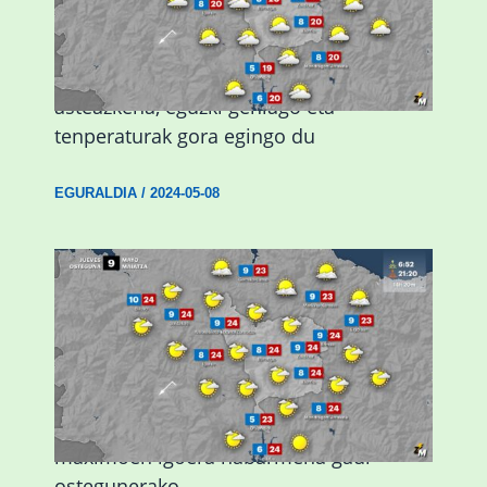
Eguraldiak hobera egingo du gaur,
asteazkena, eguzki gehiago eta
tenperaturak gora egingo du
EGURALDIA
/
2024-05-08
Giro eguzkitsua eta tenperatura
maximoen igoera nabarmena gaur
ostegunerako