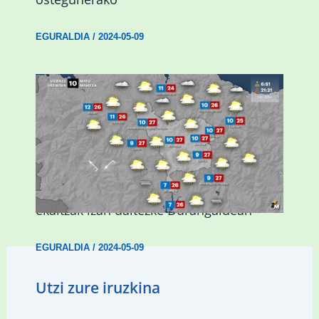
EGURALDIA
/
2024-05-09
Asteburuan 25 gradu baino gehiago eta
ekaitzak izan daitezke Durangaldean
EGURALDIA
/
2024-05-09
Utzi zure iruzkina