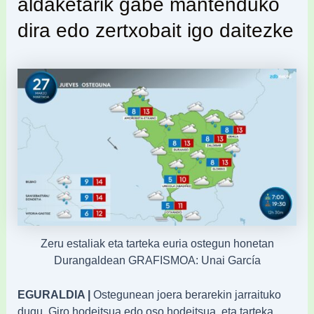
aldaketarik gabe mantenduko
dira edo zertxobait igo daitezke
Zeru estaliak eta tarteka euria ostegun honetan
Durangaldean GRAFISMOA: Unai García
EGURALDIA |
Ostegunean joera berarekin jarraituko
dugu. Giro hodeitsua edo oso hodeitsua, eta tarteka