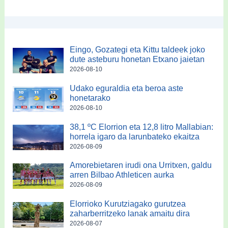
Eingo, Gozategi eta Kittu taldeek joko
dute asteburu honetan Etxano jaietan
2026-08-10
Udako eguraldia eta beroa aste
honetarako
2026-08-10
38,1 ºC Elorrion eta 12,8 litro Mallabian:
horrela igaro da larunbateko ekaitza
2026-08-09
Amorebietaren irudi ona Urritxen, galdu
arren Bilbao Athleticen aurka
2026-08-09
Elorrioko Kurutziagako gurutzea
zaharberritzeko lanak amaitu dira
2026-08-07