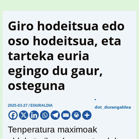
Giro hodeitsua edo
oso hodeitsua, eta
tarteka euria
egingo du gaur,
osteguna
•
2025-03-27
/
EGURALDIA
dot_durangaldea
Tenperatura maximoak