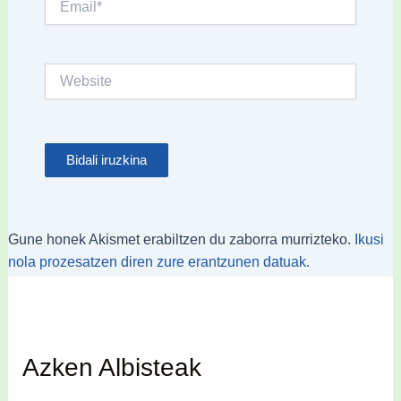
Website
Gune honek Akismet erabiltzen du zaborra murrizteko.
Ikusi
nola prozesatzen diren zure erantzunen datuak.
Azken Albisteak