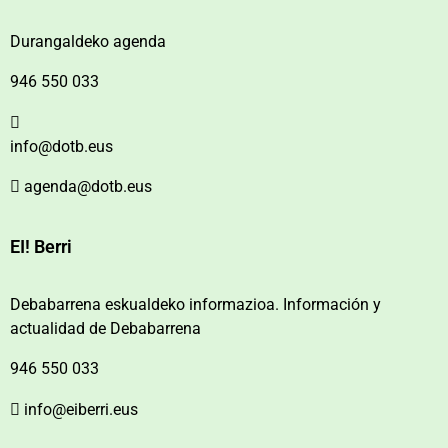
Durangaldeko agenda
946 550 033
info@dotb.eus
agenda@dotb.eus
EI! Berri
Debabarrena eskualdeko informazioa. Información y
actualidad de Debabarrena
946 550 033
info@eiberri.eus