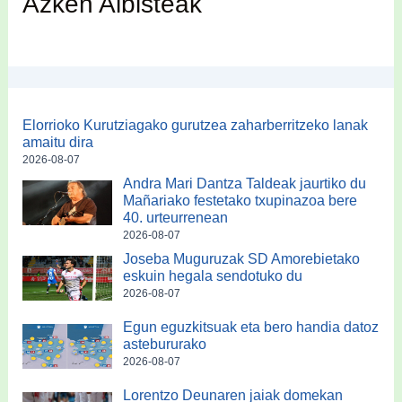
Azken Albisteak
Elorrioko Kurutziagako gurutzea zaharberritzeko lanak
amaitu dira
2026-08-07
Andra Mari Dantza Taldeak jaurtiko du
Mañariako festetako txupinazoa bere
40. urteurrenean
2026-08-07
Joseba Muguruzak SD Amorebietako
eskuin hegala sendotuko du
2026-08-07
Egun eguzkitsuak eta bero handia datoz
astebururako
2026-08-07
Lorentzo Deunaren jaiak domekan