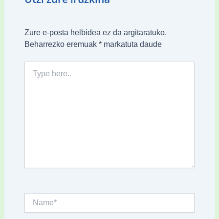
Zure e-posta helbidea ez da argitaratuko.
Beharrezko eremuak
*
markatuta daude
Type
here..
Name*