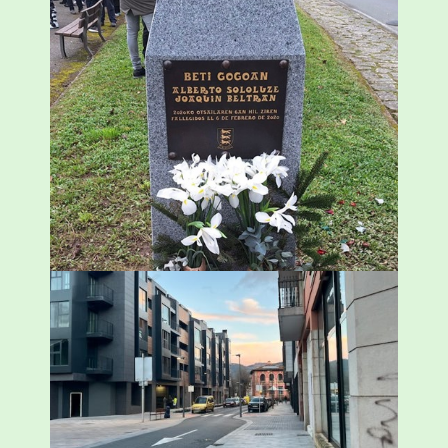
«Azkenengo 40 urteetan Zaldibar jo zuen
ingurumen-hondamendirik larriena»
ESKUALDEA
,
ZALDIBAR
/
2024-02-06
Udal etxebizitza tasatuei buruzko lehen