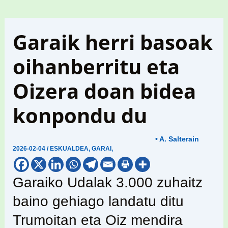
Garaik herri basoak
oihanberritu eta
Oizera doan bidea
konpondu du
• A. Salterain
2026-02-04
/
ESKUALDEA
,
GARAI
,
Garaiko Udalak 3.000 zuhaitz
baino gehiago landatu ditu
Trumoitan eta Oiz mendira