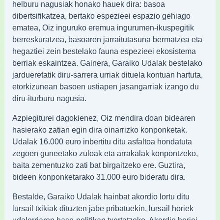
helburu nagusiak honako hauek dira: basoa
dibertsifikatzea, bertako espezieei espazio gehiago
ematea, Oiz inguruko eremua ingurumen‑ikuspegitik
berreskuratzea, basoaren jarraitutasuna bermatzea eta
hegaztiei zein bestelako fauna espezieei ekosistema
berriak eskaintzea. Gainera, Garaiko Udalak bestelako
jardueretatik diru‑sarrera urriak dituela kontuan hartuta,
etorkizunean basoen ustiapen jasangarriak izango du
diru‑iturburu nagusia.
Azpiegiturei dagokienez, Oiz mendira doan bidearen
hasierako zatian egin dira oinarrizko konponketak.
Udalak 16.000 euro inbertitu ditu asfaltoa hondatuta
zegoen guneetako zuloak eta arrakalak konpontzeko,
baita zementuzko zati bat birgaitzeko ere. Guztira,
bideen konponketarako 31.000 euro bideratu dira.
Bestalde, Garaiko Udalak hainbat akordio lortu ditu
lursail txikiak dituzten jabe pribatuekin, lursail horiek