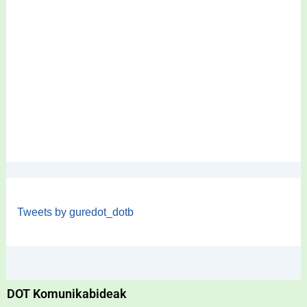
Tweets by guredot_dotb
DOT Komunikabideak