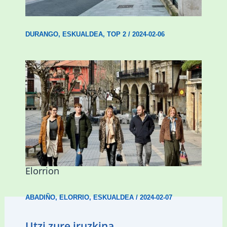
ordenantza izango du Durangok
DURANGO
,
ESKUALDEA
,
TOP 2
/
2024-02-06
Mankomunitateko gizarte-langileak
presentzia indartu du Abadiñon eta
Elorrion
ABADIÑO
,
ELORRIO
,
ESKUALDEA
/
2024-02-07
Utzi zure iruzkina