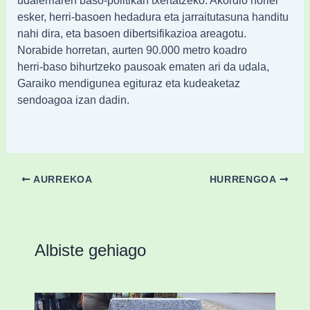
udalerriaren baso‑politikan txertatzeko. Akordio horiei
esker, herri‑basoen hedadura eta jarraitutasuna handitu
nahi dira, eta basoen dibertsifikazioa areagotu.
Norabide horretan, aurten 90.000 metro koadro
herri‑baso bihurtzeko pausoak ematen ari da udala,
Garaiko mendigunea egituraz eta kudeaketaz
sendoagoa izan dadin.
AURREKOA
HURRENGOA
Albiste gehiago