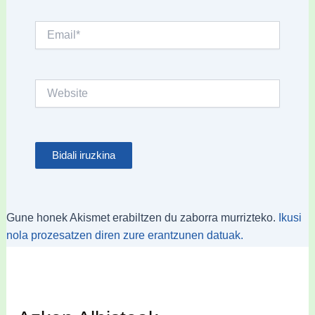
Email*
Website
Gune honek Akismet erabiltzen du zaborra murrizteko.
Ikusi
nola prozesatzen diren zure erantzunen datuak.