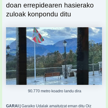
doan errepidearen hasierako
zuloak konpondu ditu
90.770 metro koadro landu dira
GARAI |
Garaiko Udalak amaitutzat eman ditu Oiz