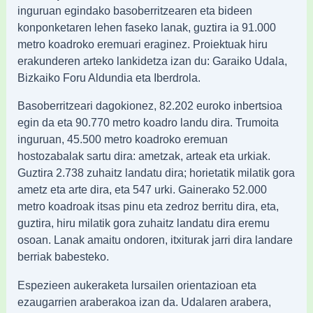
inguruan egindako basoberritzearen eta bideen
konponketaren lehen faseko lanak, guztira ia 91.000
metro koadroko eremuari eraginez. Proiektuak hiru
erakunderen arteko lankidetza izan du: Garaiko Udala,
Bizkaiko Foru Aldundia eta Iberdrola.
Basoberritzeari dagokionez, 82.202 euroko inbertsioa
egin da eta 90.770 metro koadro landu dira. Trumoita
inguruan, 45.500 metro koadroko eremuan
hostozabalak sartu dira: ametzak, arteak eta urkiak.
Guztira 2.738 zuhaitz landatu dira; horietatik milatik gora
ametz eta arte dira, eta 547 urki. Gainerako 52.000
metro koadroak itsas pinu eta zedroz berritu dira, eta,
guztira, hiru milatik gora zuhaitz landatu dira eremu
osoan. Lanak amaitu ondoren, itxiturak jarri dira landare
berriak babesteko.
Espezieen aukeraketa lursailen orientazioan eta
ezaugarrien araberakoa izan da. Udalaren arabera,