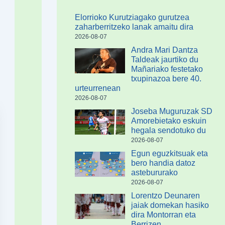
Elorrioko Kurutziagako gurutzea
zaharberritzeko lanak amaitu dira
2026-08-07
Andra Mari Dantza
Taldeak jaurtiko du
Mañariako festetako
txupinazoa bere 40.
urteurrenean
2026-08-07
Joseba Muguruzak SD
Amorebietako eskuin
hegala sendotuko du
2026-08-07
Egun eguzkitsuak eta
bero handia datoz
astebururako
2026-08-07
Lorentzo Deunaren
jaiak domekan hasiko
dira Montorran eta
Berrizen