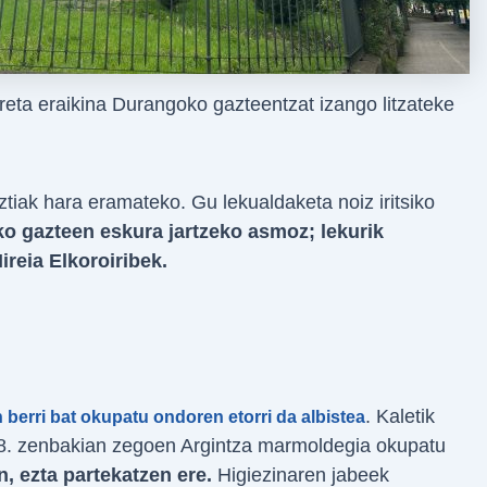
reta eraikina Durangoko gazteentzat izango litzateke
ztiak hara eramateko. Gu lekualdaketa noiz iritsiko
o gazteen eskura jartzeko asmoz; lekurik
reia Elkoroiribek.
. Kaletik
n berri bat okupatu ondoren etorri da albistea
8. zenbakian zegoen Argintza marmoldegia okupatu
, ezta partekatzen ere.
Higiezinaren jabeek