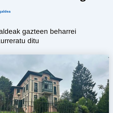
galdea
taldeak gazteen beharrei
rreratu ditu