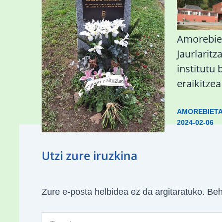
«Azkenengo 40 urteetan
Amorebie
Zaldibar jo zuen
Jaurlaritz
ingurumen-
institutu 
hondamendirik larriena»
eraikitze
ESKUALDEA
,
ZALDIBAR
/
2024-02-
AMOREBIET
06
2024-02-06
Utzi zure iruzkina
Zure e-posta helbidea ez da argitaratuko.
Beh
Type