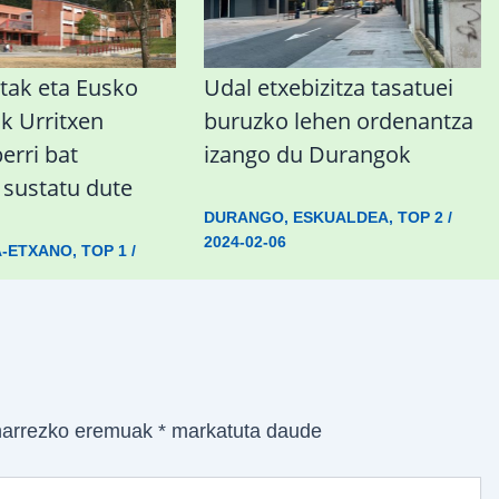
tak eta Eusko
Udal etxebizitza tasatuei
ak Urritxen
buruzko lehen ordenantza
berri bat
izango du Durangok
a sustatu dute
DURANGO
,
ESKUALDEA
,
TOP 2
/
2024-02-06
A-ETXANO
,
TOP 1
/
arrezko eremuak
*
markatuta daude