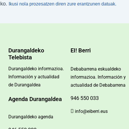
eko.
Ikusi nola prozesatzen diren zure erantzunen datuak.
Durangaldeko
EI! Berri
Telebista
Durangaldeko informazioa.
Debabarrena eskualdeko
Información y actualidad
informazioa. Información y
de Durangaldea
actualidad de Debabarrena
946 550 033
Agenda Durangaldea
info@eiberri.eus
Durangaldeko agenda