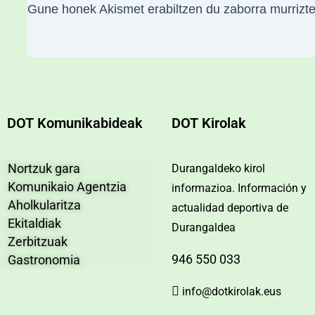
Gune honek Akismet erabiltzen du zaborra murrizt
DOT Komunikabideak
DOT Kirolak
Nortzuk gara
Durangaldeko kirol
Komunikaio Agentzia
informazioa. Información y
Aholkularitza
actualidad deportiva de
Ekitaldiak
Durangaldea
Zerbitzuak
946 550 033
Gastronomia
info@dotkirolak.eus