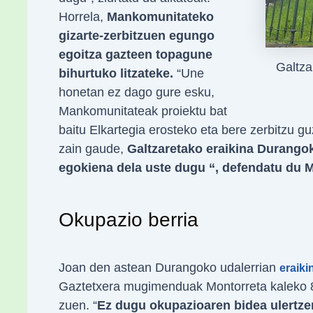
Horrela,
Mankomunitateko
gizarte-zerbitzuen egungo
egoitza gazteen topagune
Galtza
bihurtuko litzateke.
“Une
honetan ez dago gure esku,
Mankomunitateak proiektu bat
baitu Elkartegia erosteko eta bere zerbitzu gu
zain gaude,
Galtzaretako eraikina Durangok
egokiena dela uste dugu “, defendatu du Mi
Okupazio berria
Joan den astean Durangoko udalerrian
eraiki
Gaztetxera mugimenduak Montorreta kaleko 
zuen. “
Ez dugu okupazioaren bidea ulertzen