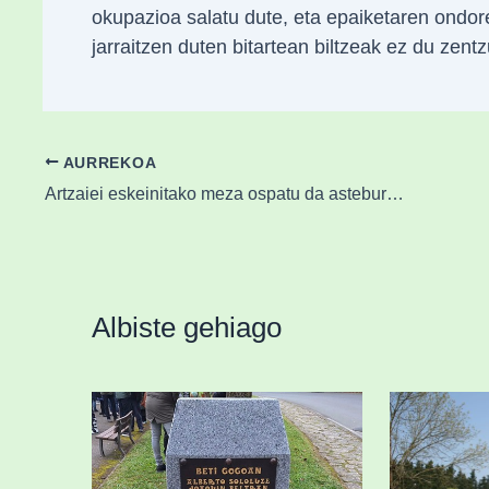
okupazioa salatu dute, eta epaiketaren ondore
jarraitzen duten bitartean biltzeak ez du zentz
AURREKOA
Artzaiei eskeinitako meza ospatu da asteburu honetan Belatxikietan
Albiste gehiago