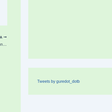
OA
Uxue Ortiz abadiñarra, Espainiako txapeldunordea 400 metrotan
Tweets by guredot_dotb