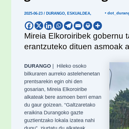
• dot_duran
2025-06-23
/
DURANGO
,
ESKUALDEA
,
Mireia Elkoroiribek gobernu 
erantzuteko dituen asmoak au
DURANGO
| Hileko osoko
bilkuraren aurreko astelehenetan
prentsarekin egin ohi den
gosarian, Mireia Elkoroiribe
alkateak bere asmoen berri eman
du gaur goizean. “Galtzaretako
eraikina Durangoko gazte
guztientzako lokala izatea nahi
dugu”, ziurtatu du alkateak.