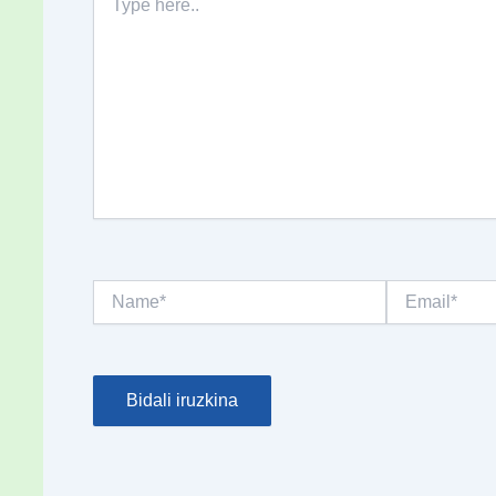
here..
Name*
Email*