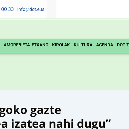
5 00 33
info@dot.eus
AMOREBIETA-ETXANO
KIROLAK
KULTURA
AGENDA
DOT T
goko gazte
a izatea nahi dugu”