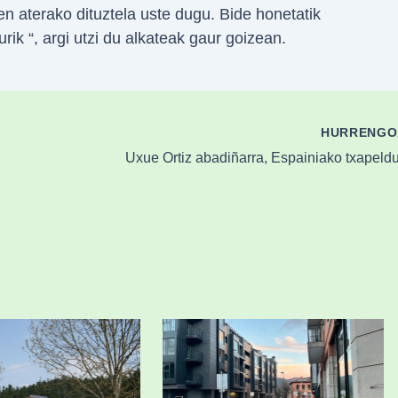
n aterako dituztela uste dugu. Bide honetatik
urik “, argi utzi du alkateak gaur goizean.
HURRENG