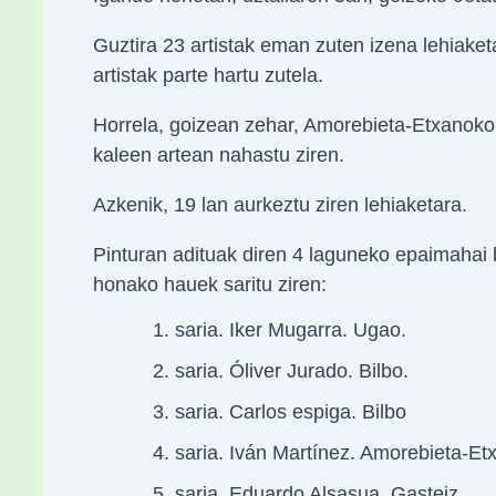
Guztira 23 artistak eman zuten izena lehiaket
artistak parte hartu zutela.
Horrela, goizean zehar, Amorebieta-Etxanoko 
kaleen artean nahastu ziren.
Azkenik, 19 lan aurkeztu ziren lehiaketara.
Pinturan adituak diren 4 laguneko epaimahai 
honako hauek saritu ziren:
saria. Iker Mugarra. Ugao.
saria. Óliver Jurado. Bilbo.
saria. Carlos espiga. Bilbo
saria. Iván Martínez. Amorebieta-Et
saria. Eduardo Alsasua. Gasteiz