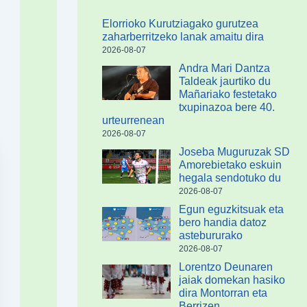
Elorrioko Kurutziagako gurutzea
zaharberritzeko lanak amaitu dira
2026-08-07
Andra Mari Dantza
Taldeak jaurtiko du
Mañariako festetako
txupinazoa bere 40.
urteurrenean
2026-08-07
Joseba Muguruzak SD
Amorebietako eskuin
hegala sendotuko du
2026-08-07
Egun eguzkitsuak eta
bero handia datoz
astebururako
2026-08-07
Lorentzo Deunaren
jaiak domekan hasiko
dira Montorran eta
Berrizen