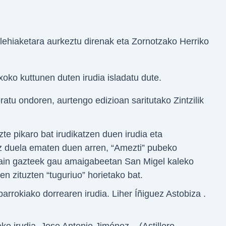
a lehiaketara aurkeztu direnak eta Zornotzako Herriko
oko kuttunen duten irudia isladatu dute.
atu ondoren, aurtengo edizioan saritutako Zintzilik
zte pikaro bat irudikatzen duen irudia eta
ez duela ematen duen arren, “Amezti” pubeko
 hain gazteek gau amaigabeetan San Migel kaleko
n zituzten “tuguriuo” horietako bat.
 parrokiako dorrearen irudia. Liher Íñiguez Astobiza .