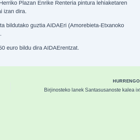
Herriko Plazan Enrike Renteria pintura lehiaketaren
 izan dira.
eta bildutako guztia AIDAEri (Amorebieta-Etxanoko
.
650 euro bildu dira AIDAErentzat.
HURRENG