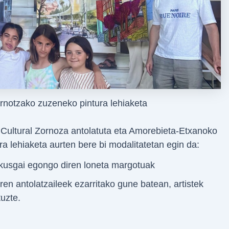
ornotzako zuzeneko pintura lehiaketa
 Cultural Zornoza antolatuta eta Amorebieta-Etxanoko
ra lehiaketa aurten bere bi modalitatetan egin da:
ik ikusgai egongo diren loneta margotuak
ren antolatzaileek ezarritako gune batean, artistek
uzte.