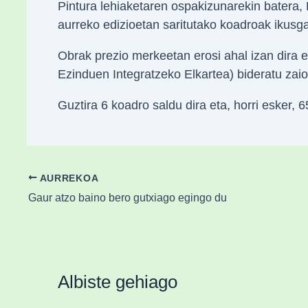
Pintura lehiaketaren ospakizunarekin batera, 
aurreko edizioetan saritutako koadroak ikusgai
Obrak prezio merkeetan erosi ahal izan dira 
Ezinduen Integratzeko Elkartea) bideratu zaio
Guztira 6 koadro saldu dira eta, horri esker, 
AURREKOA
Gaur atzo baino bero gutxiago egingo du
Albiste gehiago