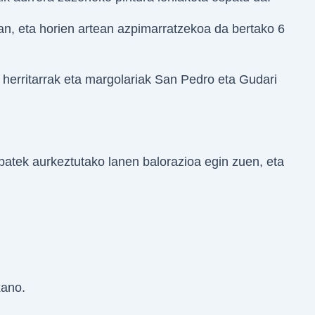
an, eta horien artean azpimarratzekoa da bertako 6
herritarrak eta margolariak San Pedro eta Gudari
batek aurkeztutako lanen balorazioa egin zuen, eta
xano.