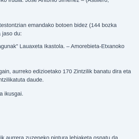
eko irudia. Jose Antonio Jiménez – (Astillero,
utestontzian emandako botoen bidez (144 bozka
 jaso du:
agunak” Lauaxeta Ikastola. – Amorebieta-Etxanoko
gain, aurreko edizioetako 170 Zintzilik banatu dira eta
tzilikatuta daude.
a ikusgai.
ik aurrera zuzeneko pintura lehiaketa ospatu da.