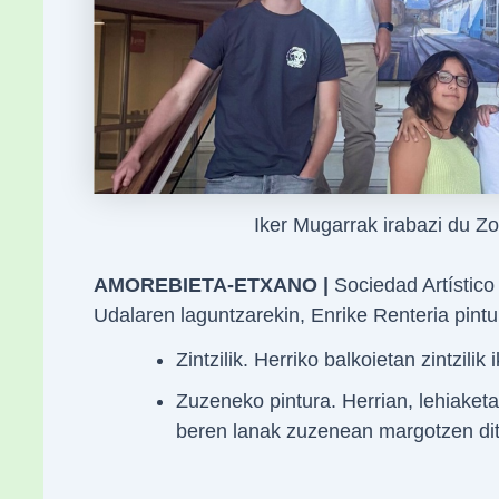
Iker Mugarrak irabazi du Z
AMOREBIETA-ETXANO |
Sociedad Artístico
Udalaren laguntzarekin, Enrike Renteria pintu
Zintzilik. Herriko balkoietan zintzil
Zuzeneko pintura. Herrian, lehiaketa
beren lanak zuzenean margotzen dit