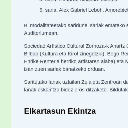
saria. Alex Gabriel Leboh. Amorebie
Bi modalitateetako saridunei sariak emateko e
Auditoriumean.
Sociedad Artístico Cultural Zornoza-k Anart
Bilbao (Kultura eta Kirol zinegotzia), Bego Re
Enrike Renteria herriko artistaren alaba) eta 
izan zuen sariak banatzeko orduan.
Saritutako lanak uztailan Zelaieta Zentroan da
lanak eskaintza bidez eros ditzakete. Bildutak
Elkartasun Ekintza