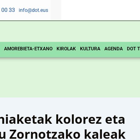
5 00 33
info@dot.eus
AMOREBIETA-ETXANO
KIROLAK
KULTURA
AGENDA
DOT T
hiaketak kolorez eta
tu Zornotzako kaleak