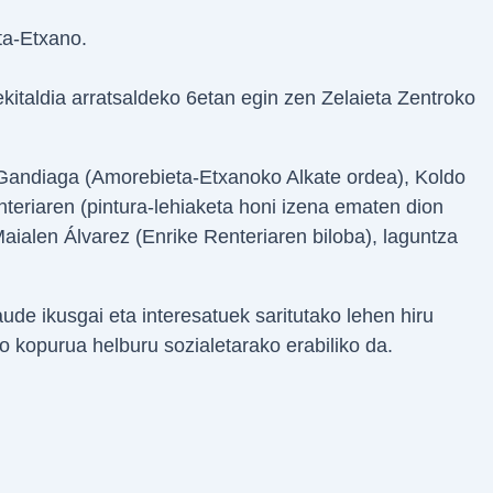
ta-Etxano.
kitaldia arratsaldeko 6etan egin zen Zelaieta Zentroko
z Gandiaga (Amorebieta-Etxanoko Alkate ordea), Koldo
nteriaren (pintura-lehiaketa honi izena ematen dion
Maialen Álvarez (Enrike Renteriaren biloba), laguntza
ude ikusgai eta interesatuek saritutako lehen hiru
o kopurua helburu sozialetarako erabiliko da.