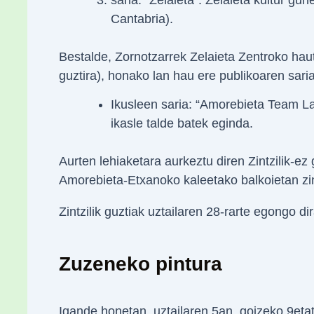
saria: “Zelaieta”. Zelaieta kultur gun
Cantabria).
Bestalde, Zornotzarrek Zelaieta Zentroko ha
guztira), honako lan hau ere publikoaren saria
Ikusleen saria: “Amorebieta Team L
ikasle talde batek eginda.
Aurten lehiaketara aurkeztu diren Zintzilik-ez 
Amorebieta-Etxanoko kaleetako balkoietan zin
Zintzilik guztiak uztailaren 28-rarte egongo dir
Zuzeneko pintura
Igande honetan, uztailaren 5an, goizeko 9etat