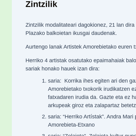
Zintzilik
Zintzilik modalitateari dagokionez, 21 lan dir
Plazako balkoietan ikusgai daudenak.
Aurtengo lanak Artistek Amorebietako euren tx
Herriko 4 artistak osatutako epaimahaiak balor
sariak honako hauek izan dira:
saria: Korrika ihes egiten ari den ga
Amorebietako txokorik irudikatzen 
fatxadaren irudia da. Gazte eta ez
arkupeak giroz eta zalapartaz betetze
saria: “Herriko Artístak”. Andra Mari
Amorebieta-Etxano