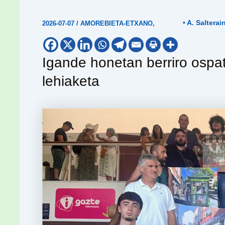
• A. Salterai
2026-07-07
/
AMOREBIETA-ETXANO
,
Igande honetan berriro ospat
lehiaketa