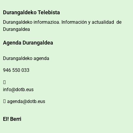
Durangaldeko Telebista
Durangaldeko informazioa. Información y actualidad de
Durangaldea
Agenda Durangaldea
Durangaldeko agenda
946 550 033
info@dotb.eus
agenda@dotb.eus
EI! Berri