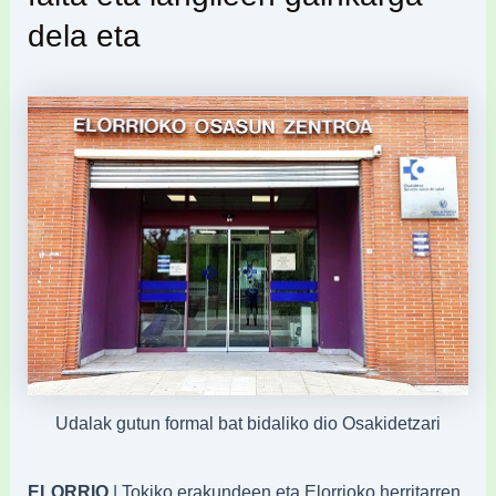
dela eta
Udalak gutun formal bat bidaliko dio Osakidetzari
ELORRIO
| Tokiko erakundeen eta Elorrioko herritarren