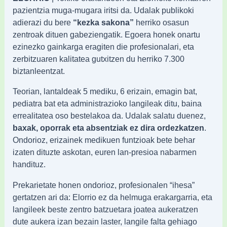
pazientzia muga-mugara iritsi da. Udalak publikoki
adierazi du bere
“kezka sakona”
herriko osasun
zentroak dituen gabeziengatik. Egoera honek onartu
ezinezko gainkarga eragiten die profesionalari, eta
zerbitzuaren kalitatea gutxitzen du herriko 7.300
biztanleentzat.
Teorian, lantaldeak 5 mediku, 6 erizain, emagin bat,
pediatra bat eta administrazioko langileak ditu, baina
errealitatea oso bestelakoa da. Udalak salatu duenez,
baxak, oporrak eta absentziak ez dira ordezkatzen
.
Ondorioz, erizainek medikuen funtzioak bete behar
izaten dituzte askotan, euren lan-presioa nabarmen
handituz.
Prekarietate honen ondorioz, profesionalen “ihesa”
gertatzen ari da: Elorrio ez da helmuga erakargarria, eta
langileek beste zentro batzuetara joatea aukeratzen
dute aukera izan bezain laster, langile falta gehiago