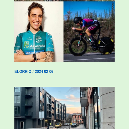
Ziortza Isasik debuta egin du Abadiño
Academia Cycling-ekin
ELORRIO
/
2024-02-06