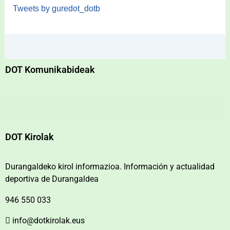
Tweets by guredot_dotb
DOT Komunikabideak
DOT Kirolak
Durangaldeko kirol informazioa. Información y actualidad
deportiva de Durangaldea
946 550 033
info@dotkirolak.eus