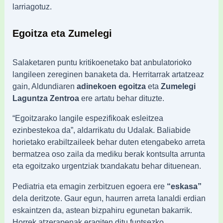
larriagotuz.
Egoitza eta Zumelegi
Salaketaren puntu kritikoenetako bat anbulatorioko
langileen zereginen banaketa da. Herritarrak artatzeaz
gain, Aldundiaren
adinekoen egoitza
eta
Zumelegi
Laguntza Zentroa
ere artatu behar dituzte.
“Egoitzarako langile espezifikoak esleitzea
ezinbestekoa da”, aldarrikatu du Udalak. Baliabide
horietako erabiltzaileek behar duten etengabeko arreta
bermatzea oso zaila da mediku berak kontsulta arrunta
eta egoitzako urgentziak txandakatu behar dituenean.
Pediatria eta emagin zerbitzuen egoera ere
“eskasa”
dela deritzote. Gaur egun, haurren arreta lanaldi erdian
eskaintzen da, astean bizpahiru egunetan bakarrik.
Horrek atzerapenak eragiten ditu funtsezko