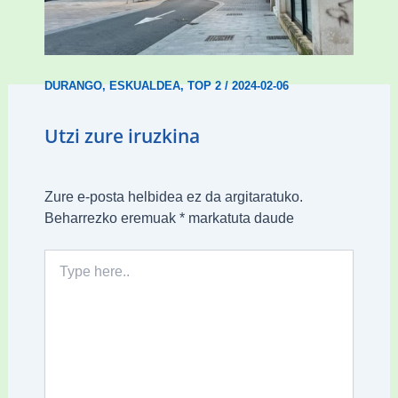
Udal etxebizitza tasatuei buruzko lehen
ordenantza izango du Durangok
DURANGO
,
ESKUALDEA
,
TOP 2
/
2024-02-06
Utzi zure iruzkina
Zure e-posta helbidea ez da argitaratuko.
Beharrezko eremuak
*
markatuta daude
Type
here..