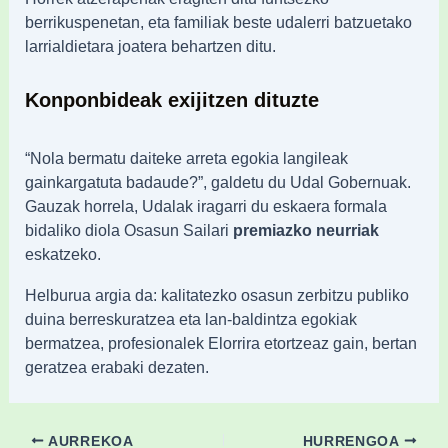
berrikuspenetan, eta familiak beste udalerri batzuetako
larrialdietara joatera behartzen ditu.
Konponbideak exijitzen dituzte
“Nola bermatu daiteke arreta egokia langileak
gainkargatuta badaude?”, galdetu du Udal Gobernuak.
Gauzak horrela, Udalak iragarri du eskaera formala
bidaliko diola Osasun Sailari
premiazko neurriak
eskatzeko.
Helburua argia da: kalitatezko osasun zerbitzu publiko
duina berreskuratzea eta lan-baldintza egokiak
bermatzea, profesionalek Elorrira etortzeaz gain, bertan
geratzea erabaki dezaten.
AURREKOA
HURRENGOA