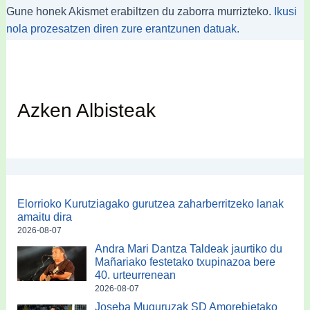
Gune honek Akismet erabiltzen du zaborra murrizteko.
Ikusi
nola prozesatzen diren zure erantzunen datuak.
Azken Albisteak
Elorrioko Kurutziagako gurutzea zaharberritzeko lanak
amaitu dira
2026-08-07
Andra Mari Dantza Taldeak jaurtiko du
Mañariako festetako txupinazoa bere
40. urteurrenean
2026-08-07
Joseba Muguruzak SD Amorebietako