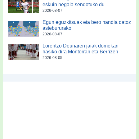
eskuin hegala sendotuko du
2026-08-07
Egun eguzkitsuak eta bero handia datoz
astebururako
2026-08-07
Lorentzo Deunaren jaiak domekan
hasiko dira Montorran eta Berrizen
2026-08-05