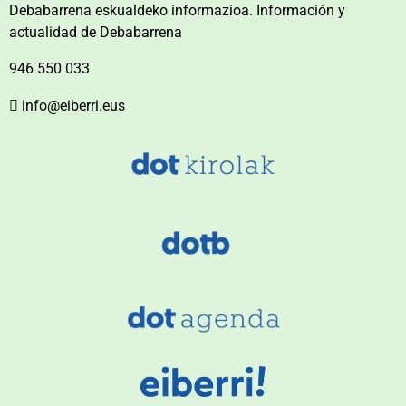
Debabarrena eskualdeko informazioa. Información y
actualidad de Debabarrena
946 550 033
info@eiberri.eus