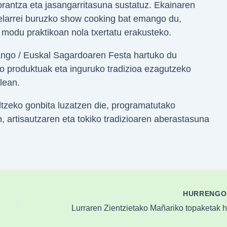
orantza eta jasangarritasuna sustatuz. Ekainaren
larrei buruzko show cooking bat emango du,
 modu praktikoan nola txertatu erakusteko.
ango / Euskal Sagardoaren Festa hartuko du
ko produktuak eta inguruko tradizioa ezagutzeko
lean.
ltzeko gonbita luzatzen die, programatutako
, artisautzaren eta tokiko tradizioaren aberastasuna
HURRENG