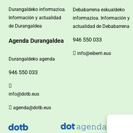
Durangaldeko informazioa.
Debabarrena eskualdeko
Información y actualidad
informazioa. Información y
de Durangaldea
actualidad de Debabarrena
946 550 033
Agenda Durangaldea
info@eiberri.eus
Durangaldeko agenda
946 550 033
info@dotb.eus
agenda@dotb.eus