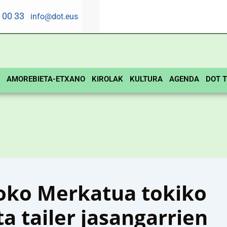
5 00 33
info@dot.eus
AMOREBIETA-ETXANO
KIROLAK
KULTURA
AGENDA
DOT T
oko Merkatua tokiko
a tailer jasangarrien