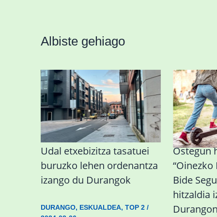
Albiste gehiago
Udal etxebizitza tasatuei
Ostegun 
buruzko lehen ordenantza
“Oinezko
izango du Durangok
Bide Segu
hitzaldia 
Durango
DURANGO
,
ESKUALDEA
,
TOP 2
/