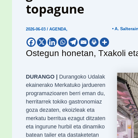
topagune
• A. Salterai
2026-06-03
/
AGENDA
,
Ostegun honetan, Txakoli et
DURANGO |
Durangoko Udalak
ekainerako Merkatuko jardueren
programazioaren berri eman du,
herritarrek tokiko gastronomiaz
goza dezaten, ekoizleak eta
merkatu berritua ezagut ditzaten
eta ingurune hurbil eta dinamiko
batean tailer eta dastaketetan