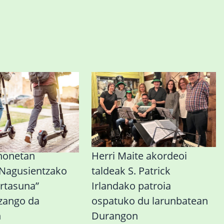
honetan
Herri Maite akordeoi
 Nagusientzako
taldeak S. Patrick
rtasuna”
Irlandako patroia
izango da
ospatuko du larunbatean
n
Durangon