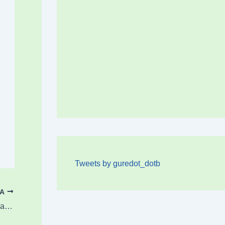
Tweets by guredot_dotb
OA
Lurraren Zientzietako Mañariko topaketak harremanak sendotzeko balio izan du