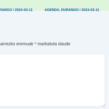
RANGO
/
2024-03-11
AGENDA
,
DURANGO
/
2024-03-11
arrezko eremuak
*
markatuta daude