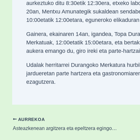
aurkeztuko ditu 8:30etik 12:30era, etxeko lab
20an, Mentxu Amunategik sukaldean sendabe
10:00etatik 12:00etara, eguneroko elikaduran
Gainera, ekainaren 14an, igandea, Topa Dur
Merkatuak, 12:00etatik 15:00etara, eta berta
aukera emango du, giro ireki eta parte-hartzai
Udalak herritarrei Durangoko Merkatura hurbi
jardueretan parte hartzera eta gastronomiaren
ezagutzera.
AURREKOA
Asteazkenean argitzera eta epeltzera egingo du