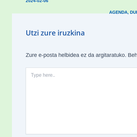
2024-02-06
AGENDA
,
DU
Utzi zure iruzkina
Zure e-posta helbidea ez da argitaratuko.
Beh
Type
here..