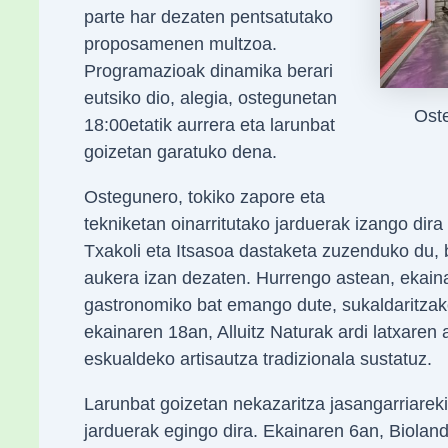
parte har dezaten pentsatutako
proposamenen multzoa.
Programazioak dinamika berari
eutsiko dio, alegia, ostegunetan
Oste
18:00etatik aurrera eta larunbat
goizetan garatuko dena.
Ostegunero, tokiko zapore eta
tekniketan oinarritutako jarduerak izango di
Txakoli eta Itsasoa dastaketa zuzenduko du,
aukera izan dezaten. Hurrengo astean, ekaina
gastronomiko bat emango dute, sukaldaritzako
ekainaren 18an, Alluitz Naturak ardi latxaren a
eskualdeko artisautza tradizionala sustatuz.
Larunbat goizetan nekazaritza jasangarriareki
jarduerak egingo dira. Ekainaren 6an, Biolan