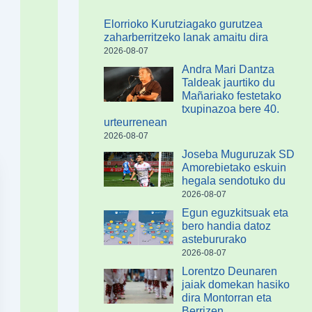
Elorrioko Kurutziagako gurutzea
zaharberritzeko lanak amaitu dira
2026-08-07
Andra Mari Dantza
Taldeak jaurtiko du
Mañariako festetako
txupinazoa bere 40.
urteurrenean
2026-08-07
Joseba Muguruzak SD
Amorebietako eskuin
hegala sendotuko du
2026-08-07
Egun eguzkitsuak eta
bero handia datoz
astebururako
2026-08-07
Lorentzo Deunaren
jaiak domekan hasiko
dira Montorran eta
Berrizen