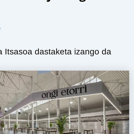
n
a Itsasoa dastaketa izango da