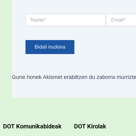
Name*
Email*
Gune honek Akismet erabiltzen du zaborra murrizt
DOT Komunikabideak
DOT Kirolak