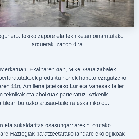
gunero, tokiko zapore eta tekniketan oinarritutako
jarduerak izango dira
ra Merkatuan. Ekainaren 4an, Mikel Garaizabalek
 bertaratutakoek produktu horiek hobeto ezagutzeko
ren 11n, Amillena jatetxeko Lur eta Vanesak tailer
 teknikak eta aholkuak partekatuz. Azkenik,
rtileari buruzko artisau-tailerra eskainiko du,
n eta sukaldaritza osasungarriarekin lotutako
dare Haztegiak baratzeetarako landare ekologikoak