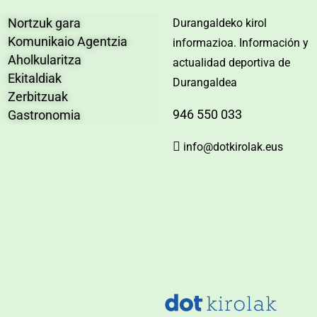
Nortzuk gara
Durangaldeko kirol
Komunikaio Agentzia
informazioa. Información y
Aholkularitza
actualidad deportiva de
Ekitaldiak
Durangaldea
Zerbitzuak
946 550 033
Gastronomia
info@dotkirolak.eus