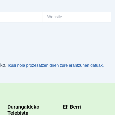
Website
eko.
Ikusi nola prozesatzen diren zure erantzunen datuak.
Durangaldeko
EI! Berri
Telebista