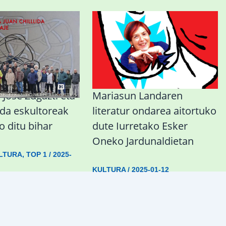
Jose Zugazti eta
Mariasun Landaren
lida eskultoreak
literatur ondarea aitortuko
 ditu bihar
dute Iurretako Esker
Oneko Jardunaldietan
LTURA
,
TOP 1
/
2025-
KULTURA
/
2025-01-12