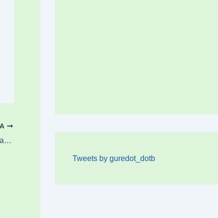
OA
Abadiñok Atxarteko harrobien etorkizuna erabakiko du
Tweets by guredot_dotb