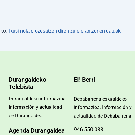
eko.
Ikusi nola prozesatzen diren zure erantzunen datuak.
Durangaldeko
EI! Berri
Telebista
Durangaldeko informazioa.
Debabarrena eskualdeko
Información y actualidad
informazioa. Información y
de Durangaldea
actualidad de Debabarrena
946 550 033
Agenda Durangaldea