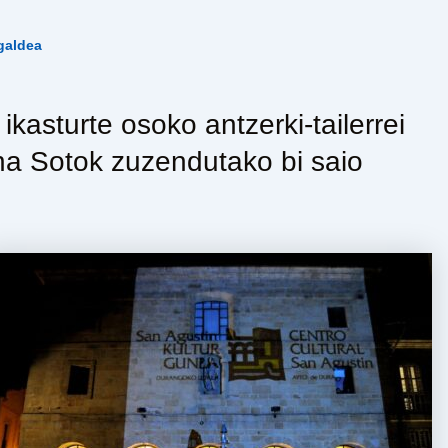
galdea
kasturte osoko antzerki-tailerrei
na Sotok zuzendutako bi saio