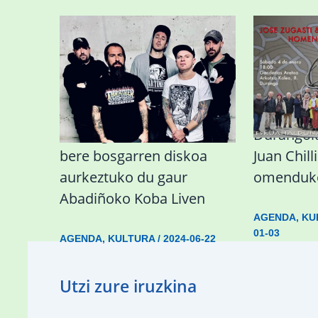
Durangoko Alerta taldeak
Durangok 
bere bosgarren diskoa
Juan Chil
aurkeztuko du gaur
omenduko
Abadiñoko Koba Liven
AGENDA
,
KU
01-03
AGENDA
,
KULTURA
/
2024-06-22
Utzi zure iruzkina