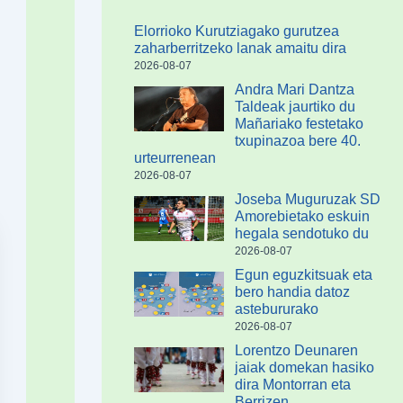
Elorrioko Kurutziagako gurutzea
zaharberritzeko lanak amaitu dira
2026-08-07
Andra Mari Dantza
Taldeak jaurtiko du
Mañariako festetako
txupinazoa bere 40.
urteurrenean
2026-08-07
Joseba Muguruzak SD
Amorebietako eskuin
hegala sendotuko du
2026-08-07
Egun eguzkitsuak eta
bero handia datoz
astebururako
2026-08-07
Lorentzo Deunaren
jaiak domekan hasiko
dira Montorran eta
Berrizen