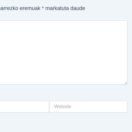
arrezko eremuak
*
markatuta daude
Website