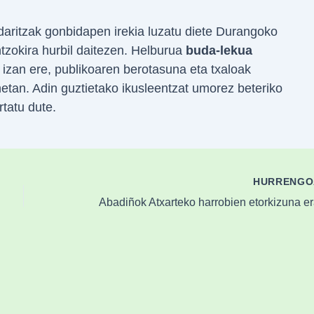
daritzak gonbidapen irekia luzatu diete Durangoko
antzokira hurbil daitezen. Helburua
buda-lekua
izan ere, publikoaren berotasuna eta txaloak
etan. Adin guztietako ikusleentzat umorez beteriko
rtatu dute.
HURRENG