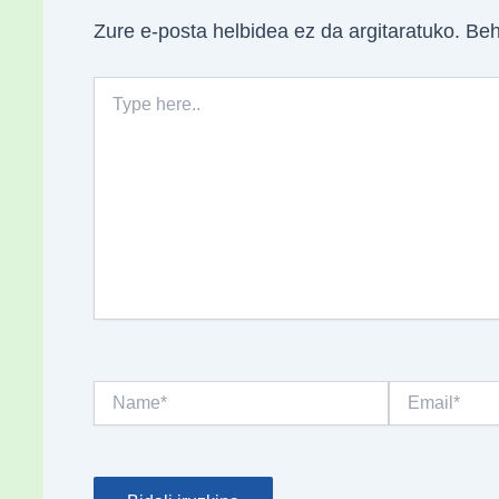
Zure e-posta helbidea ez da argitaratuko.
Beh
Type
here..
Name*
Email*