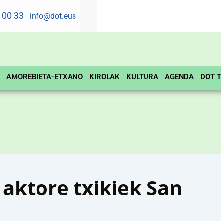
5 00 33
info@dot.eus
AMOREBIETA-ETXANO
KIROLAK
KULTURA
AGENDA
DOT T
aktore txikiek San