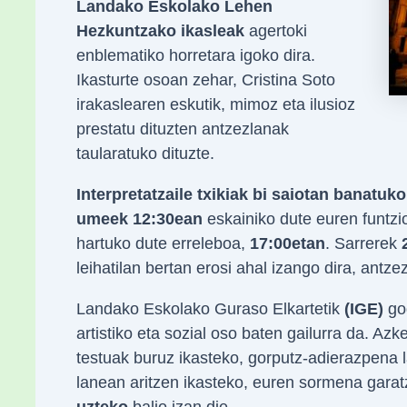
Landako Eskolako Lehen
Hezkuntzako ikasleak
agertoki
enblematiko horretara igoko dira.
Ikasturte osoan zehar, Cristina Soto
irakaslearen eskutik, mimoz eta ilusioz
prestatu dituzten antzezlanak
taularatuko dituzte.
Interpretatzaile txikiak bi saiotan banatuko
umeek 12:30ean
eskainiko dute euren funtzi
hartuko dute erreleboa,
17:00etan
. Sarrerek
leihatilan bertan erosi ahal izango dira, antz
Landako Eskolako Guraso Elkartetik
(IGE)
gog
artistiko eta sozial oso baten gailurra da. Az
testuak buruz ikasteko, gorputz-adierazpena 
lanean aritzen ikasteko, euren sormena garat