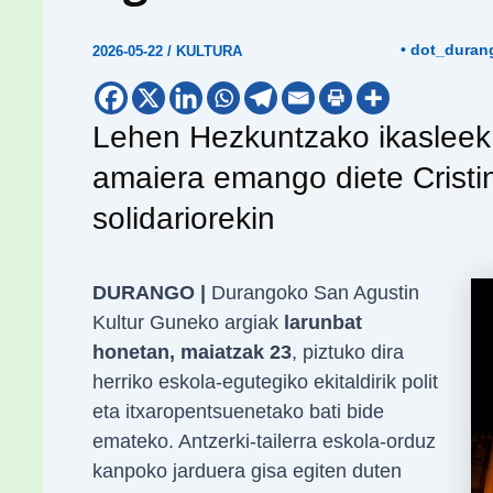
• dot_duran
2026-05-22
/
KULTURA
Lehen Hezkuntzako ikasleek i
amaiera emango diete Cristi
solidariorekin
DURANGO |
Durangoko San Agustin
Kultur Guneko argiak
larunbat
honetan, maiatzak 23
, piztuko dira
herriko eskola-egutegiko ekitaldirik polit
eta itxaropentsuenetako bati bide
emateko. Antzerki-tailerra eskola-orduz
kanpoko jarduera gisa egiten duten