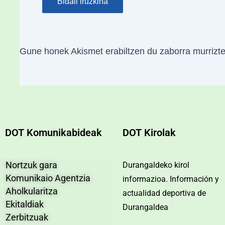
Gune honek Akismet erabiltzen du zaborra murrizt
DOT Komunikabideak
DOT Kirolak
Nortzuk gara
Durangaldeko kirol
Komunikaio Agentzia
informazioa. Información y
Aholkularitza
actualidad deportiva de
Ekitaldiak
Durangaldea
Zerbitzuak