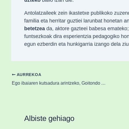
uzteko
balio izan die.
Antolatzaileek zein ikastetxe publikoko zuzen
familia eta herritar guztiei larunbat honetan 
betetzea
da, aktore gazteei babesa emateko; 
funtsezkoak dira esperientzia pedagogiko hon
egun ezberdin eta hunkigarria izango dela ziu
AURREKOA
Ego ibaiaren kutsadura arintzeko, Goitondo Apraizko araztegira konektatu du URAk
Albiste gehiago