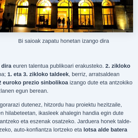
Bi saioak zapatu honetan izango dira
 dira
euren talentua publikoari erakusteko.
2. zikloko
oa;
1. eta 3. zikloko taldeek
, berriz, arratsaldean
2 euroko prezio sinbolikoa
izango dute eta antzokiko
ezlanen egun berean.
orarazi dutenez, hitzordu hau proiektu hezitzaile,
ken hilabeteetan, ikasleek ahalegin handia egin dute
lantzeko eta eszenak osatzeko. Jarduera honek talde-
zeko, auto-konfiantza lortzeko eta
lotsa alde batera