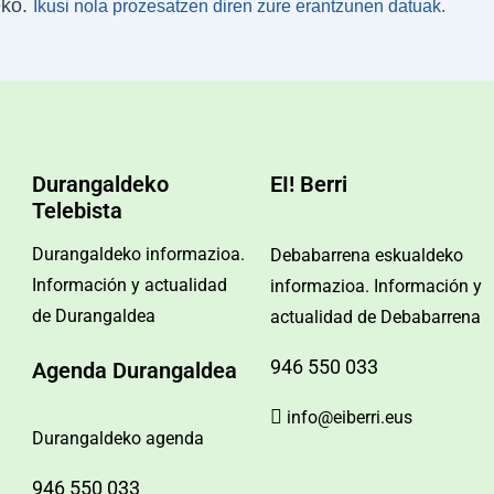
eko.
Ikusi nola prozesatzen diren zure erantzunen datuak.
Durangaldeko
EI! Berri
Telebista
Durangaldeko informazioa.
Debabarrena eskualdeko
Información y actualidad
informazioa. Información y
de Durangaldea
actualidad de Debabarrena
946 550 033
Agenda Durangaldea
info@eiberri.eus
Durangaldeko agenda
946 550 033