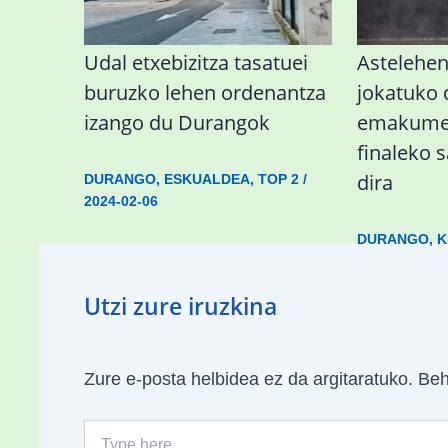
Udal etxebizitza tasatuei
Astelehe
buruzko lehen ordenantza
jokatuko
izango du Durangok
emakumez
finaleko 
dira
DURANGO
,
ESKUALDEA
,
TOP 2
/
2024-02-06
DURANGO
,
K
Utzi zure iruzkina
Zure e-posta helbidea ez da argitaratuko.
Beh
Type