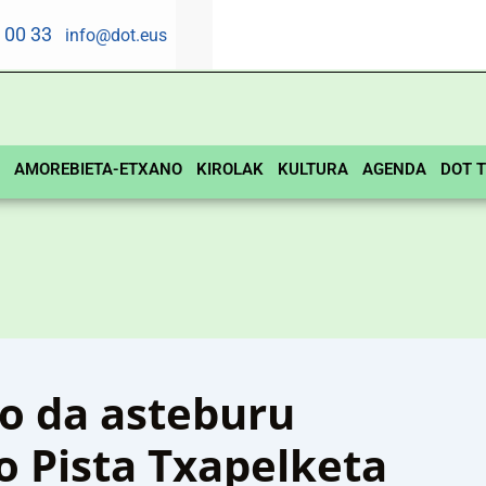
5 00 33
info@dot.eus
AMOREBIETA-ETXANO
KIROLAK
KULTURA
AGENDA
DOT T
o da asteburu
 Pista Txapelketa