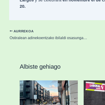
20.
AURREKOA
Ostiralean adinekoentzako ibilaldi osasungarriak hasiko dira Durangon
Albiste gehiago