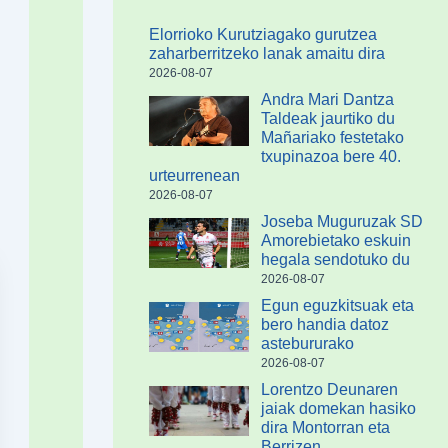
Elorrioko Kurutziagako gurutzea
zaharberritzeko lanak amaitu dira
2026-08-07
Andra Mari Dantza
Taldeak jaurtiko du
Mañariako festetako
txupinazoa bere 40.
urteurrenean
2026-08-07
Joseba Muguruzak SD
Amorebietako eskuin
hegala sendotuko du
2026-08-07
Egun eguzkitsuak eta
bero handia datoz
astebururako
2026-08-07
Lorentzo Deunaren
jaiak domekan hasiko
dira Montorran eta
Berrizen