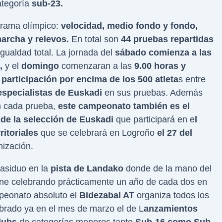
ategoría
sub-23.
grama olímpico:
velocidad, medio fondo y fondo,
marcha y relevos.
En total son
44 pruebas repartidas
gualdad total. La jornada del
sábado comienza a las
s,
y el
domingo
comenzaran a las
9.00 horas y
participación por encima de los 500 atleta
s entre
specialistas de Euskadi
en sus pruebas. Además
en cada prueba,
este campeonato también es el
de la selección de Euskadi
que participará en e
l
itoriales
que se celebrará en Logroño
el 27 del
nización.
asiduo en la
pista de Landako
donde de la mano del
ne celebrando prácticamente un año de cada dos en
peonato absoluto el
Bidezabal AT
organiza todos los
brado ya en el mes de marzo el de L
anzamientos
lubs
de categorías menores tanto
Sub-16 como Sub-