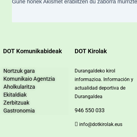
Gune honek Akismet erabiltzen du zaborra murrizt
DOT Komunikabideak
DOT Kirolak
Nortzuk gara
Durangaldeko kirol
Komunikaio Agentzia
informazioa. Información y
Aholkularitza
actualidad deportiva de
Ekitaldiak
Durangaldea
Zerbitzuak
946 550 033
Gastronomia
info@dotkirolak.eus