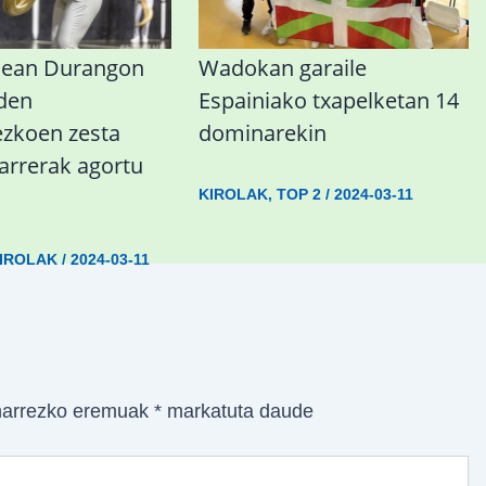
nean Durangon
Wadokan garaile
 den
Espainiako txapelketan 14
koen zesta
dominarekin
sarrerak agortu
KIROLAK
,
TOP 2
/
2024-03-11
IROLAK
/
2024-03-11
arrezko eremuak
*
markatuta daude