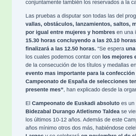
conjuntamente también los reservados a la c
Las pruebas a disputar son todas las del pro
vallas, obstáculos, lanzamientos, saltos, 
por igual entre mujeres y hombres
en una i
15.30 horas concluyendo a las 20.10 hora
finalizará a las 12.50 horas.
“Se espera
una 
los cuales podemos contar con
los mejores e
de la consecución de los títulos y medallas 
evento mas importante para la confección 
Campeonato de España de selecciones terr
presente mes”
, han explicado desde la orga
El
Campeonato de Euskadi absoluto
es un 
Bidezabal Durango Atletismo Taldea
se vie
los últimos 10-12 años. Además de este Cam
años mínimo otros dos más, habiéndose cele
Largos
y se celebrará
en noviembre el de c