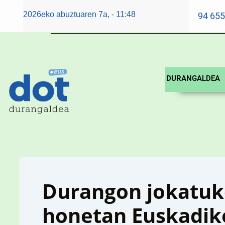
Post
Skip
2026eko abuztuaren 7a, - 11:48
94 65
navigation
to
content
DURANGALDEA
Durangon jokatuk
honetan Euskadiko