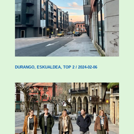
Udal etxebizitza tasatuei buruzko lehen
ordenantza izango du Durangok
DURANGO
,
ESKUALDEA
,
TOP 2
/
2024-02-06
Mankomunitateko gizarte-langileak