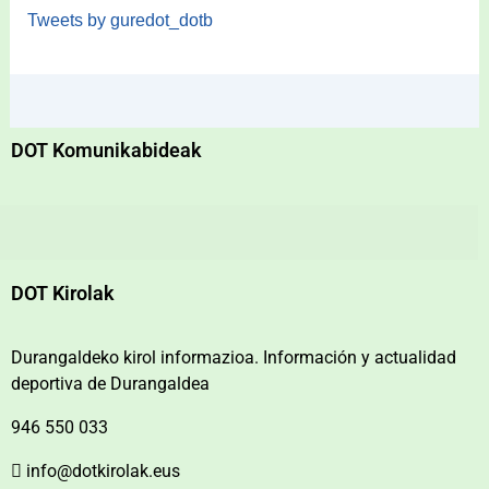
Tweets by guredot_dotb
DOT Komunikabideak
DOT Kirolak
Durangaldeko kirol informazioa. Información y actualidad
deportiva de Durangaldea
946 550 033
info@dotkirolak.eus