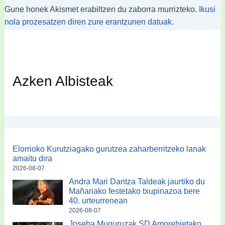
Gune honek Akismet erabiltzen du zaborra murrizteko.
Ikusi
nola prozesatzen diren zure erantzunen datuak.
Azken Albisteak
Elorrioko Kurutziagako gurutzea zaharberritzeko lanak
amaitu dira
2026-08-07
Andra Mari Dantza Taldeak jaurtiko du
Mañariako festetako txupinazoa bere
40. urteurrenean
2026-08-07
Joseba Muguruzak SD Amorebietako