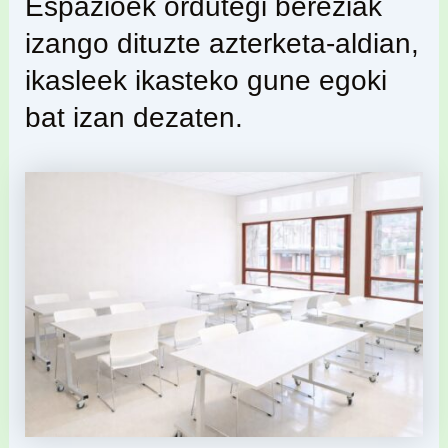
Espazioek ordutegi bereziak
izango dituzte azterketa-aldian,
ikasleek ikasteko gune egoki
bat izan dezaten.