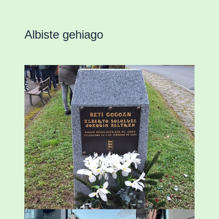
Albiste gehiago
«Azkenengo 40 urteetan Zaldibar jo zuen
ingurumen-hondamendirik larriena»
ESKUALDEA
,
ZALDIBAR
/
2024-02-06