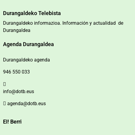
Durangaldeko Telebista
Durangaldeko informazioa. Información y actualidad de
Durangaldea
Agenda Durangaldea
Durangaldeko agenda
946 550 033
info@dotb.eus
agenda@dotb.eus
EI! Berri