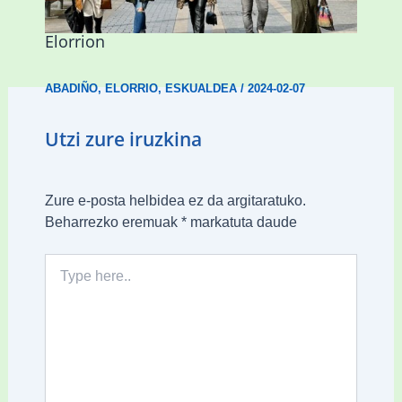
presentzia indartu du Abadiñon eta
Elorrion
ABADIÑO
,
ELORRIO
,
ESKUALDEA
/
2024-02-07
Utzi zure iruzkina
Zure e-posta helbidea ez da argitaratuko.
Beharrezko eremuak
*
markatuta daude
Type
here..