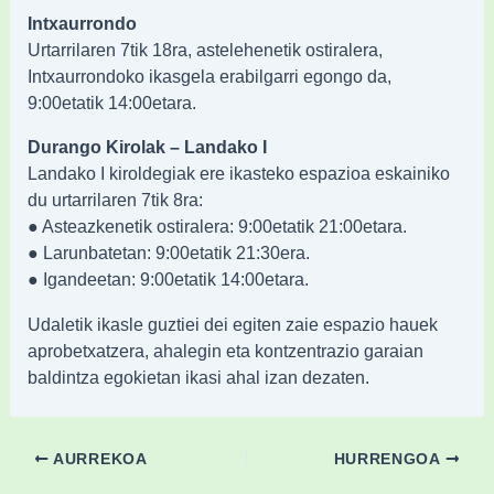
Intxaurrondo
Urtarrilaren 7tik 18ra, astelehenetik ostiralera,
Intxaurrondoko ikasgela erabilgarri egongo da,
9:00etatik 14:00etara.
Durango Kirolak – Landako I
Landako I kiroldegiak ere ikasteko espazioa eskainiko
du urtarrilaren 7tik 8ra:
● Asteazkenetik ostiralera: 9:00etatik 21:00etara.
● Larunbatetan: 9:00etatik 21:30era.
● Igandeetan: 9:00etatik 14:00etara.
Udaletik ikasle guztiei dei egiten zaie espazio hauek
aprobetxatzera, ahalegin eta kontzentrazio garaian
baldintza egokietan ikasi ahal izan dezaten.
AURREKOA
HURRENGOA