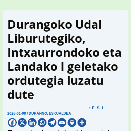
Durangoko Udal
Liburutegiko,
Intxaurrondoko eta
Landako I geletako
ordutegia luzatu
dute
• E. S. I.
2026-01-08
/
DURANGO
,
ESKUALDEA