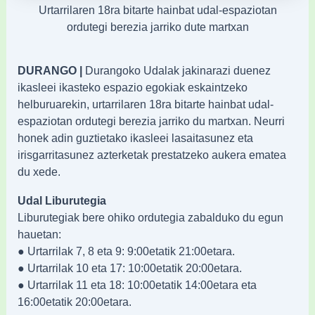
Urtarrilaren 18ra bitarte hainbat udal-espaziotan
ordutegi berezia jarriko dute martxan
DURANGO |
Durangoko Udalak jakinarazi duenez
ikasleei ikasteko espazio egokiak eskaintzeko
helburuarekin, urtarrilaren 18ra bitarte hainbat udal-
espaziotan ordutegi berezia jarriko du martxan. Neurri
honek adin guztietako ikasleei lasaitasunez eta
irisgarritasunez azterketak prestatzeko aukera ematea
du xede.
Udal Liburutegia
Liburutegiak bere ohiko ordutegia zabalduko du egun
hauetan:
● Urtarrilak 7, 8 eta 9: 9:00etatik 21:00etara.
● Urtarrilak 10 eta 17: 10:00etatik 20:00etara.
● Urtarrilak 11 eta 18: 10:00etatik 14:00etara eta
16:00etatik 20:00etara.