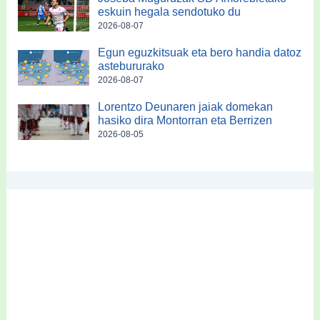
eskuin hegala sendotuko du
2026-08-07
Egun eguzkitsuak eta bero handia datoz
astebururako
2026-08-07
Lorentzo Deunaren jaiak domekan
hasiko dira Montorran eta Berrizen
2026-08-05