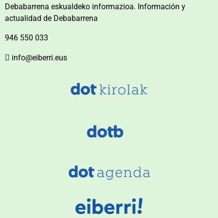
Debabarrena eskualdeko informazioa. Información y
actualidad de Debabarrena
946 550 033
info@eiberri.eus