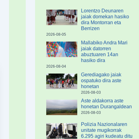
Lorentzo Deunaren
jaiak domekan hasiko
dira Montorran eta
Berrizen
2026-08-05
Mallabiko Andra Mari
jaiak datorren
abuztuaren 14an
hasiko dira
2026-08-04
Gerediagako jaiak
ospatuko dira aste
honetan
2026-08-03
Aste aldakorra aste
honetan Durangaldean
2026-08-03
Polizia Nazionalaren
unitate mugikorrak
6.295 agiri kudeatu ditu