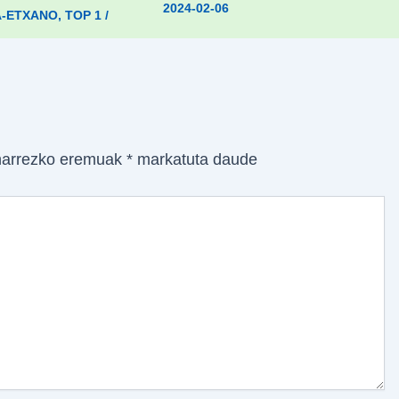
2024-02-06
A-ETXANO
,
TOP 1
/
arrezko eremuak
*
markatuta daude