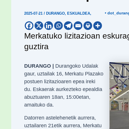
• dot_duran
2025-07-21
/
DURANGO
,
ESKUALDEA
,
Merkatuko lizitazioan eskura
guztira
DURANGO |
Durangoko Udalak
gaur, uztailak 16, Merkatu Plazako
postuen lizitazioaren epea ireki
du. Eskaerak aurkezteko epealdia
abuztuaren 18an, 15:00etan,
amaituko da.
Datorren astelehenetik aurrera,
uztailaren 21etik aurrera, Merkatu