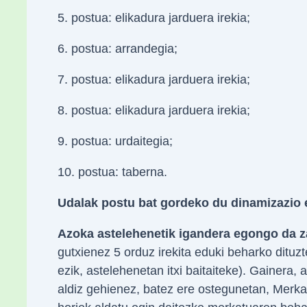
5. postua: elikadura jarduera irekia;
6. postua: arrandegia;
7. postua: elikadura jarduera irekia;
8. postua: elikadura jarduera irekia;
9. postua: urdaitegia;
10. postua: taberna.
Udalak postu bat gordeko du dinamizazio 
Azoka astelehenetik igandera egongo da za
gutxienez 5 orduz irekita eduki beharko dituz
ezik, astelehenetan itxi baitaiteke). Gainera, 
aldiz gehienez, batez ere ostegunetan, Merka