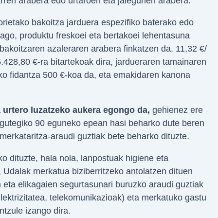
rren arabera edo urtaroen eta jaiegunen arabera.
orietako bakoitza jarduera espezifiko baterako edo
 dago, produktu freskoei eta bertakoei lehentasuna
akoitzaren azaleraren arabera finkatzen da, 11,32 €/
5.428,80 €-ra bitartekoak dira, jardueraren tamainaren
ko fidantza 500 €-koa da, eta emakidaren kanona
 urtero luzatzeko aukera egongo da,
gehienez ere
 egutegiko 90 eguneko epean hasi beharko dute beren
 merkataritza-araudi guztiak bete beharko dituzte.
dituzte, hala nola, lanpostuak higiene eta
 Udalak merkatua biziberritzeko antolatzen dituen
n eta elikagaien segurtasunari buruzko araudi guztiak
lektrizitatea, telekomunikazioak) eta merkatuko gastu
tzule izango dira.