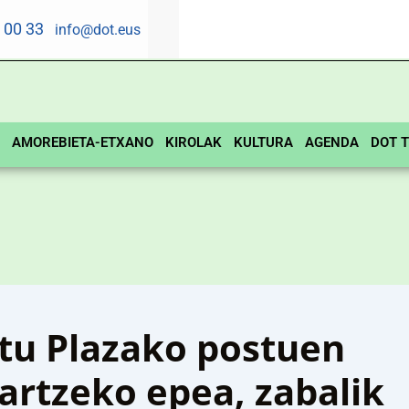
5 00 33
info@dot.eus
AMOREBIETA-ETXANO
KIROLAK
KULTURA
AGENDA
DOT T
u Plazako postuen
hartzeko epea, zabalik