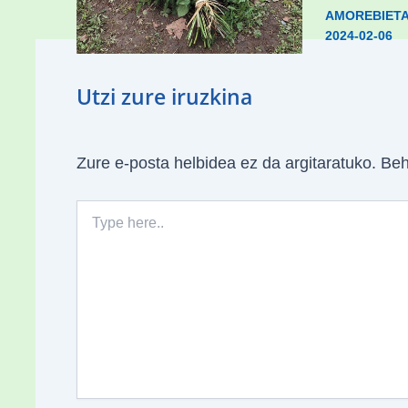
ESKUALDEA
,
ZALDIBAR
/
2024-02-
AMOREBIET
06
2024-02-06
Utzi zure iruzkina
Zure e-posta helbidea ez da argitaratuko.
Beh
Type
here..