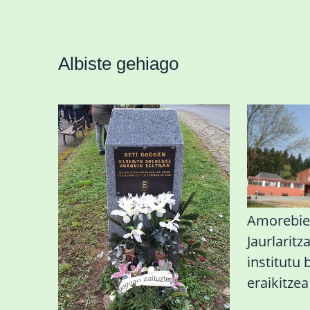
Albiste gehiago
«Azkenengo 40 urteetan
Amorebie
Zaldibar jo zuen
Jaurlaritz
ingurumen-
institutu 
hondamendirik larriena»
eraikitze