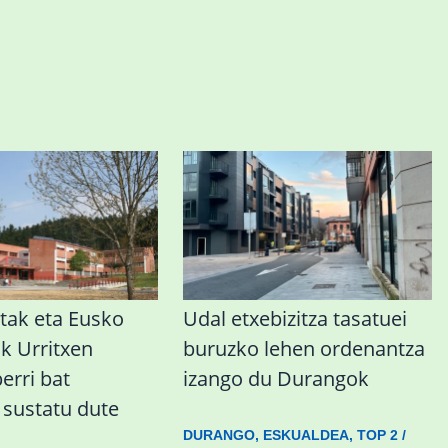
tak eta Eusko
Udal etxebizitza tasatuei
ak Urritxen
buruzko lehen ordenantza
berri bat
izango du Durangok
a sustatu dute
DURANGO
,
ESKUALDEA
,
TOP 2
/