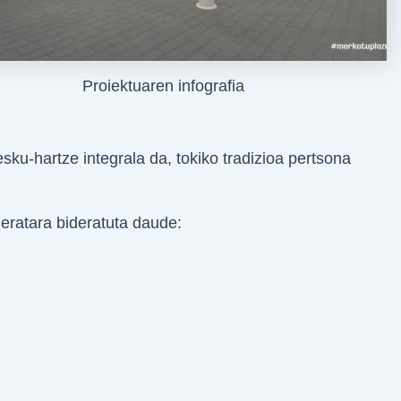
Proiektuaren infografia
sku-hartze integrala da, tokiko tradizioa pertsona
eratara bideratuta daude: