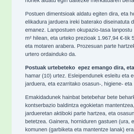
horiek aldatu egin daitezke merkatuaren beha
Postuen dimentsioak aldatu egiten dira, eta h
elikadura jarduera ireki baterako diseinatuta
emanez. Lanpostuen okupazio-tasa lanpostu b
m² hilean, eta urteko prezioak 1.967,94 €-tik 
eta motaren arabera. Prozesuan parte hartze
urtero ordainduko da.
Postuak urtebeteko epez emango dira, eta
hamar (10) urtez. Esleipendunek esleitu eta
jarduera, eta ezarritako osasun-, higiene- eta
Emakidadunek hainbat betebehar bete beharko 
kontserbazio baldintza egokietan mantentzea,
jardueretan aktiboki parte hartzea, eta osasu
betetzea. Gainera, horniduren gastuen (ura, e
komunen (garbiketa eta mantentze lanak) eran