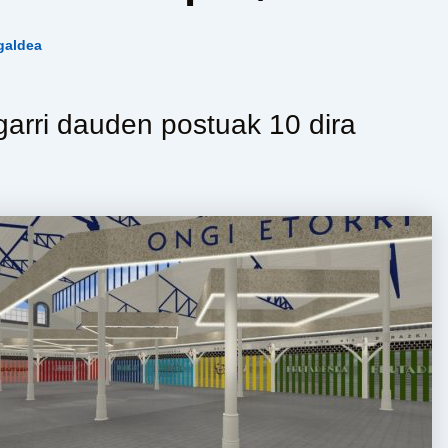
galdea
garri dauden postuak 10 dira