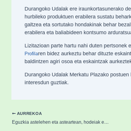
Durangoko Udalak ere iraunkortasunerako de
hurbileko produktuen erabilera sustatu beharko
galtzea eta sortutako hondakinak behar bezala
erabilera eta baliabideen kontsumo arduratsua
Lizitazioan parte hartu nahi duten pertsone
ren bidez aurkeztu behar dituzte eskaint
Profila
baldintzen agiri osoa eta eskaintzak aurkeztek
Durangoko Udalak Merkatu Plazako postuen li
interesdun guztiak.
AURREKOA
Eguzkia astelehen eta asteartean, hodeiak eta euria asteazkenetik aurrera