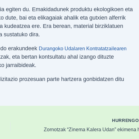
ia egiten du. Emakidadunek produktu ekologikoen eta
 dute, bai eta elikagaiak ahalik eta gutxien alferrik
 kudeatzea ere. Era berean, material birziklatuen
 sustatuko dira.
k edo erakundeek
Durangoko Udalaren Kontratatzailearen
zak, eta bertan kontsultatu ahal izango dituzte
o jarraibideak.
zitazio prozesuan parte hartzera gonbidatzen ditu
HURRENG