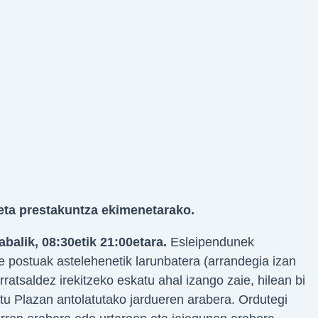
eta prestakuntza ekimenetarako.
balik, 08:30etik 21:00etara.
Esleipendunek
te postuak astelehenetik larunbatera (arrandegia izan
arratsaldez irekitzeko eskatu ahal izango zaie, hilean bi
tu Plazan antolatutako jardueren arabera. Ordutegi