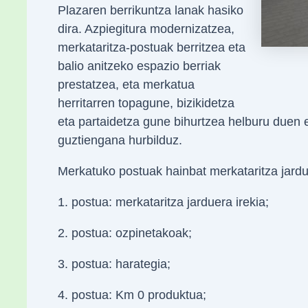
Plazaren berrikuntza lanak hasiko
dira. Azpiegitura modernizatzea,
merkataritza-postuak berritzea eta
balio anitzeko espazio berriak
prestatzea, eta merkatua
herritarren topagune, bizikidetza
eta partaidetza gune bihurtzea helburu duen e
guztiengana hurbilduz.
Merkatuko postuak hainbat merkataritza jardu
1. postua: merkataritza jarduera irekia;
2. postua: ozpinetakoak;
3. postua: harategia;
4. postua: Km 0 produktua;