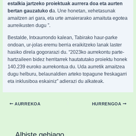
estalkia jartzeko proiektuak aurrera doa eta aurten
bertan gauzatuko d
a. Une honetan, xehetasunak
amaitzen ari gara, eta urte amaierarako amaituta egotea
aurreikusten dugu ”.
Bestalde, Intxaurrondo kalean, Tabirako haur-parke
ondoan, ur-jolas eremu berria eraikitzeko lanak laster
hasiko direla gogorarazi du. “2023ko aurrekontu parte-
hartzaileen bidez herritarrek hautatutako proiektu honek
140.239 euroko aurrekontua du. Uda aurretik amaitzea
dugu helburu, belaunaldien arteko topagune freskagarri
eta inklusiboa eskainiz” adierazi du alkateak.
AURREKOA
HURRENGOA
Albiste gehiago