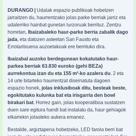
DURANGO |
Udalak espazio publikoak hobetzen
jarraitzen du, haurrentzako jolas parke berriak jarriz eta
udalerriko hainbat gunetan lurzoruak berrituz. Zentzu
horretan,
Ibaizabaleko haur-parke berria zabalik dago
jada
, eta datozen asteetan San Fausto eta
Errotaritxuena auzoetakoak ere berrituko dira.
Ibaizabal auzoko berdegunean kokatutako haur-
parkea berriak 63.830 euroko (gehi BEZa)
aurrekontua izan du eta 155 m²-ko azalera du
. 2 eta
14 urte bitarteko haurrentzat diseinatuta dagoen
espazio honek,
jolas inklusiboak ditu, besteak beste,
egokitutako kulunka bat eta irisgarria den bowl
birakari bat
. Horrez gain, jolas kooperatiboa sustatzen
duen sare egitura handi bat instalatu da, haur gehiagok
elkarrekin jolasteko aukera emanez.
Bestalde, argiztapena hobetzeko, LED farola berri bat