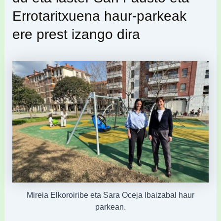
Errotaritxuena haur-parkeak
ere prest izango dira
Mireia Elkoroiribe eta Sara Oceja Ibaizabal haur
parkean.