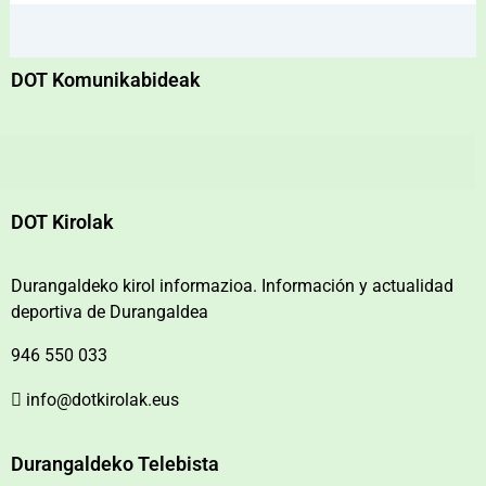
DOT Komunikabideak
DOT Kirolak
Durangaldeko kirol informazioa. Información y actualidad
deportiva de Durangaldea
946 550 033
info@dotkirolak.eus
Durangaldeko Telebista