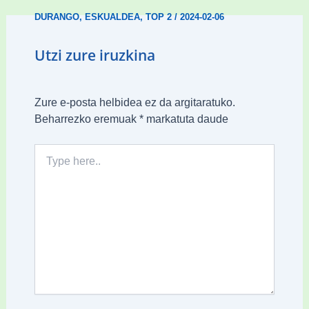
DURANGO
,
ESKUALDEA
,
TOP 2
/
2024-02-06
Utzi zure iruzkina
Zure e-posta helbidea ez da argitaratuko.
Beharrezko eremuak
*
markatuta daude
Type
here..