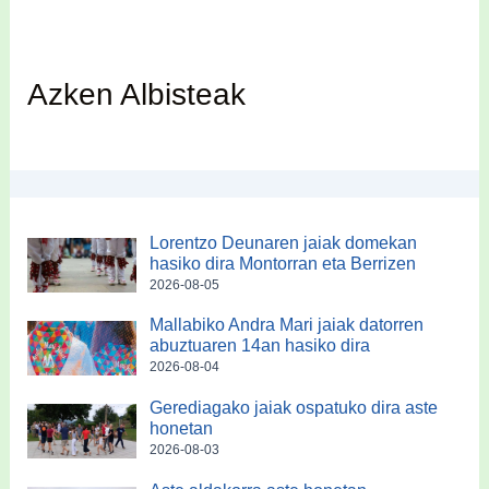
Azken Albisteak
Lorentzo Deunaren jaiak domekan
hasiko dira Montorran eta Berrizen
2026-08-05
Mallabiko Andra Mari jaiak datorren
abuztuaren 14an hasiko dira
2026-08-04
Gerediagako jaiak ospatuko dira aste
honetan
2026-08-03