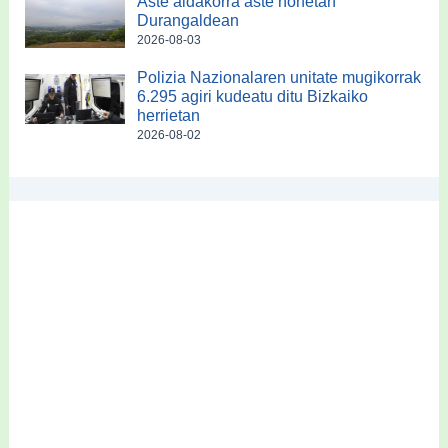
Aste aldakorra aste honetan
Durangaldean
2026-08-03
Polizia Nazionalaren unitate mugikorrak
6.295 agiri kudeatu ditu Bizkaiko
herrietan
2026-08-02