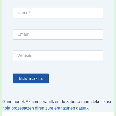
Name*
Email*
Website
Gune honek Akismet erabiltzen du zaborra murrizteko.
Ikusi
nola prozesatzen diren zure erantzunen datuak.