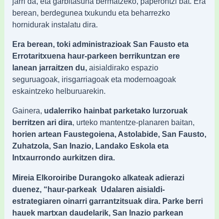
jarri da, eta garbitasuna bermatzeko, paperontzi bat. Era
berean, berdegunea txukundu eta beharrezko
hornidurak instalatu dira.
Era berean, toki administrazioak San Fausto eta
Errotaritxuena haur-parkeen berrikuntzan ere
lanean jarraitzen du,
aisialdirako espazio
seguruagoak, irisgarriagoak eta modernoagoak
eskaintzeko helburuarekin.
Gainera,
udalerriko hainbat parketako lurzoruak
berritzen ari dira
, urteko mantentze-planaren baitan,
horien artean Faustegoiena, Astolabide, San Fausto,
Zuhatzola, San Inazio, Landako Eskola eta
Intxaurrondo aurkitzen dira.
Mireia Elkoroiribe Durangoko alkateak adierazi
duenez, “haur-parkeak Udalaren aisialdi-
estrategiaren oinarri garrantzitsuak dira. Parke berri
hauek martxan daudelarik, San Inazio parkean