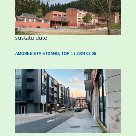
Amorebietak eta Eusko Jaurlaritzak
Urritxen institutu berri bat eraikitzea
sustatu dute
AMOREBIETA-ETXANO
,
TOP 1
/
2024-02-06
Udal etxebizitza tasatuei buruzko lehen
ordenantza izango du Durangok