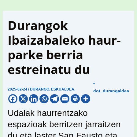
Durangok
Ibaizabaleko haur-
parke berria
estreinatu du
•
2025-02-24
/
DURANGO
,
ESKUALDEA
,
dot_durangaldea
Udalak haurrentzako
espazioak berritzen jarraitzen
du eta laster San Fausto eta