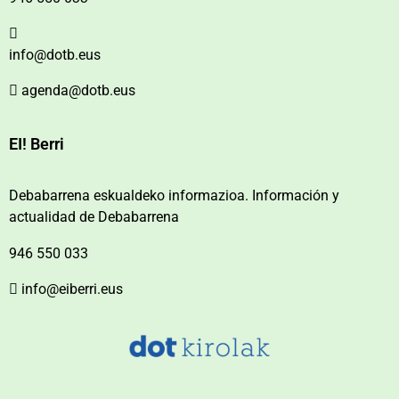
info@dotb.eus
agenda@dotb.eus
EI! Berri
Debabarrena eskualdeko informazioa. Información y
actualidad de Debabarrena
946 550 033
info@eiberri.eus