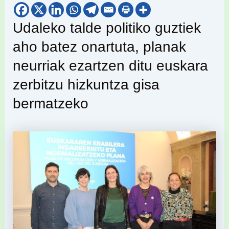
Udaleko talde politiko guztiek
aho batez onartuta, planak
neurriak ezartzen ditu euskara
zerbitzu hizkuntza gisa
bermatzeko