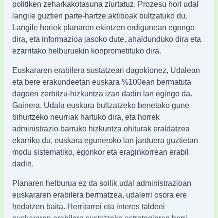
politiken zeharkakotasuna ziurtatuz. Prozesu hori udal
langile guztien parte-hartze aktiboak bultzatuko du.
Langile horiek planaren ekintzen erdigunean egongo
dira, eta informazioa jasoko dute, ahaldunduko dira eta
ezarritako helburuekin konprometituko dira.
Euskararen erabilera sustatzeari dagokionez, Udalean
eta bere erakundeetan euskara %100ean bermatuta
dagoen zerbitzu-hizkuntza izan dadin lan egingo da.
Gainera, Udala euskara bultzatzeko benetako gune
bihurtzeko neurriak hartuko dira, eta horrek
administrazio barruko hizkuntza ohiturak eraldatzea
ekarriko du, euskara eguneroko lan jarduera guztietan
modu sistematiko, egonkor eta eraginkorrean erabil
dadin.
Planaren helburua ez da soilik udal administrazioan
euskararen erabilera bermatzea, udalerri osora ere
hedatzen baita. Herritarrei eta interes taldeei