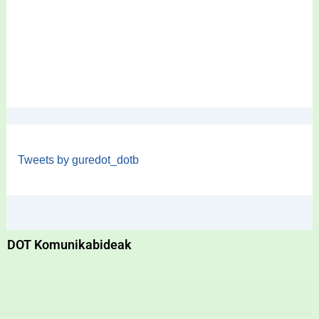
Tweets by guredot_dotb
DOT Komunikabideak