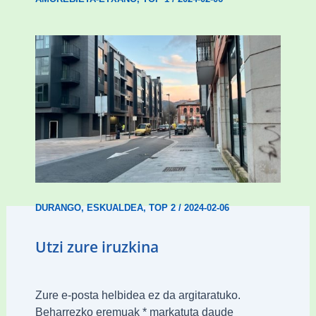
Udal etxebizitza tasatuei buruzko lehen
ordenantza izango du Durangok
DURANGO
,
ESKUALDEA
,
TOP 2
/
2024-02-06
Utzi zure iruzkina
Zure e-posta helbidea ez da argitaratuko.
Beharrezko eremuak
*
markatuta daude