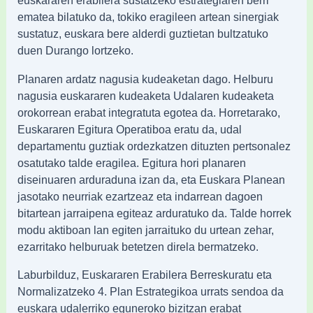
euskararen erabilera sustatzeko estrategiaren berri
ematea bilatuko da, tokiko eragileen artean sinergiak
sustatuz, euskara bere alderdi guztietan bultzatuko
duen Durango lortzeko.
Planaren ardatz nagusia kudeaketan dago. Helburu
nagusia euskararen kudeaketa Udalaren kudeaketa
orokorrean erabat integratuta egotea da. Horretarako,
Euskararen Egitura Operatiboa eratu da, udal
departamentu guztiak ordezkatzen dituzten pertsonalez
osatutako talde eragilea. Egitura hori planaren
diseinuaren arduraduna izan da, eta Euskara Planean
jasotako neurriak ezartzeaz eta indarrean dagoen
bitartean jarraipena egiteaz arduratuko da. Talde horrek
modu aktiboan lan egiten jarraituko du urtean zehar,
ezarritako helburuak betetzen direla bermatzeko.
Laburbilduz, Euskararen Erabilera Berreskuratu eta
Normalizatzeko 4. Plan Estrategikoa urrats sendoa da
euskara udalerriko eguneroko bizitzan erabat