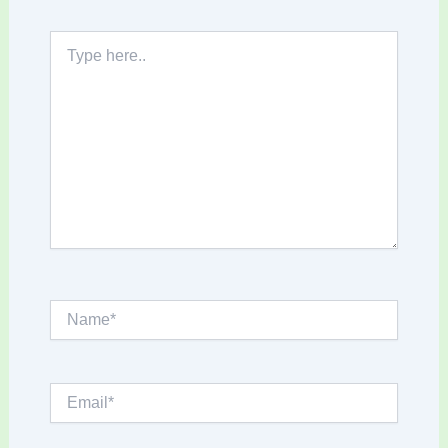
Type
here..
Name*
Email*