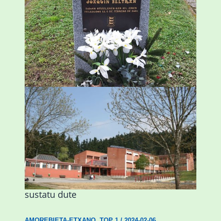
«Azkenengo 40 urteetan Zaldibar jo zuen
ingurumen-hondamendirik larriena»
ESKUALDEA
,
ZALDIBAR
/
2024-02-06
Amorebietak eta Eusko Jaurlaritzak
Urritxen institutu berri bat eraikitzea
sustatu dute
AMOREBIETA-ETXANO
,
TOP 1
/
2024-02-06