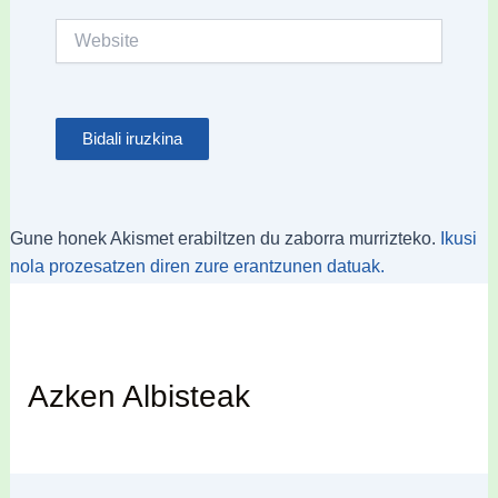
Website
Gune honek Akismet erabiltzen du zaborra murrizteko.
Ikusi
nola prozesatzen diren zure erantzunen datuak.
Azken Albisteak