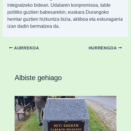
integratzeko bidean. Udalaren konpromisoa, talde
politiko guztien babesarekin, euskara Durangoko
herritar guztien hizkuntza bizia, aktiboa eta eskuragarria
izan dadin bermatzea da.
AURREKOA
HURRENGOA
Albiste gehiago