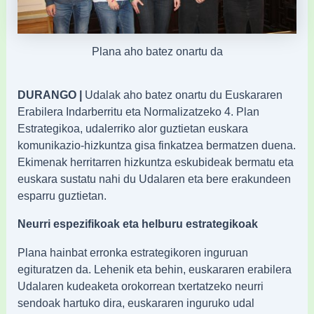
Plana aho batez onartu da
DURANGO |
Udalak aho batez onartu du Euskararen
Erabilera Indarberritu eta Normalizatzeko 4. Plan
Estrategikoa, udalerriko alor guztietan euskara
komunikazio-hizkuntza gisa finkatzea bermatzen duena.
Ekimenak herritarren hizkuntza eskubideak bermatu eta
euskara sustatu nahi du Udalaren eta bere erakundeen
esparru guztietan.
Neurri espezifikoak eta helburu estrategikoak
Plana hainbat erronka estrategikoren inguruan
egituratzen da. Lehenik eta behin, euskararen erabilera
Udalaren kudeaketa orokorrean txertatzeko neurri
sendoak hartuko dira, euskararen inguruko udal