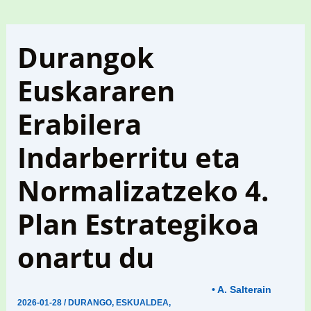
Durangok
Euskararen
Erabilera
Indarberritu eta
Normalizatzeko 4.
Plan Estrategikoa
onartu du
• A. Salterain
2026-01-28
/
DURANGO
,
ESKUALDEA
,