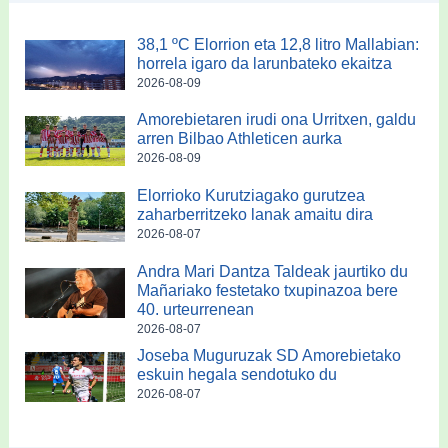
38,1 ºC Elorrion eta 12,8 litro Mallabian:
horrela igaro da larunbateko ekaitza
2026-08-09
Amorebietaren irudi ona Urritxen, galdu
arren Bilbao Athleticen aurka
2026-08-09
Elorrioko Kurutziagako gurutzea
zaharberritzeko lanak amaitu dira
2026-08-07
Andra Mari Dantza Taldeak jaurtiko du
Mañariako festetako txupinazoa bere
40. urteurrenean
2026-08-07
Joseba Muguruzak SD Amorebietako
eskuin hegala sendotuko du
2026-08-07