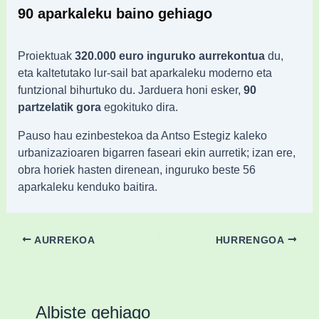
90 aparkaleku baino gehiago
Proiektuak
320.000 euro inguruko aurrekontua
du,
eta kaltetutako lur-sail bat aparkaleku moderno eta
funtzional bihurtuko du. Jarduera honi esker,
90
partzelatik gora
egokituko dira.
Pauso hau ezinbestekoa da Antso Estegiz kaleko
urbanizazioaren bigarren faseari ekin aurretik; izan ere,
obra horiek hasten direnean, inguruko beste 56
aparkaleku kenduko baitira.
AURREKOA
HURRENGOA
Albiste gehiago