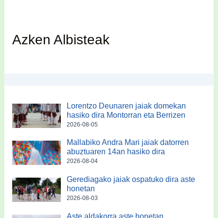
Azken Albisteak
Lorentzo Deunaren jaiak domekan
hasiko dira Montorran eta Berrizen
2026-08-05
Mallabiko Andra Mari jaiak datorren
abuztuaren 14an hasiko dira
2026-08-04
Gerediagako jaiak ospatuko dira aste
honetan
2026-08-03
Aste aldakorra aste honetan