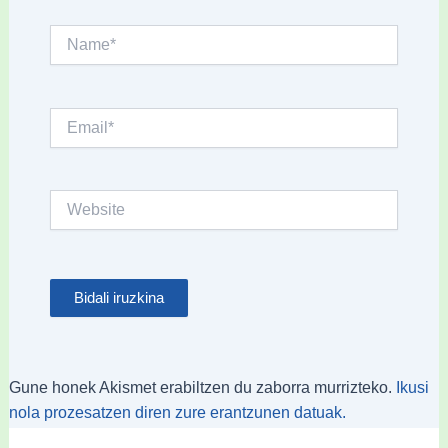
Name*
Email*
Website
Gune honek Akismet erabiltzen du zaborra murrizteko.
Ikusi
nola prozesatzen diren zure erantzunen datuak.