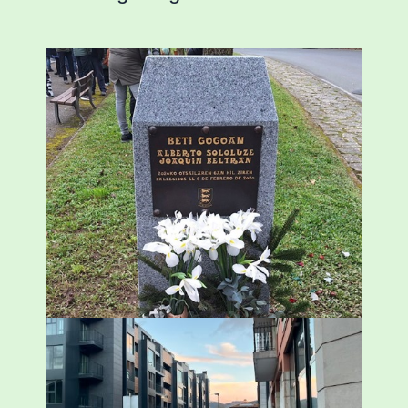
«Azkenengo 40 urteetan Zaldibar jo zuen
ingurumen-hondamendirik larriena»
ESKUALDEA
,
ZALDIBAR
/
2024-02-06