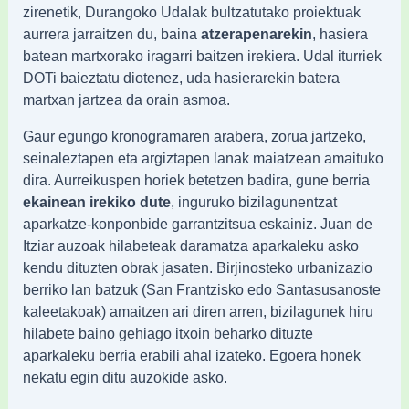
zirenetik, Durangoko Udalak bultzatutako proiektuak
aurrera jarraitzen du, baina
atzerapenarekin
, hasiera
batean martxorako iragarri baitzen irekiera. Udal iturriek
DOTi baieztatu diotenez, uda hasierarekin batera
martxan jartzea da orain asmoa.
Gaur egungo kronogramaren arabera, zorua jartzeko,
seinaleztapen eta argiztapen lanak maiatzean amaituko
dira. Aurreikuspen horiek betetzen badira, gune berria
ekainean irekiko dute
, inguruko bizilagunentzat
aparkatze-konponbide garrantzitsua eskainiz. Juan de
Itziar auzoak hilabeteak daramatza aparkaleku asko
kendu dituzten obrak jasaten. Birjinosteko urbanizazio
berriko lan batzuk (San Frantzisko edo Santasusanoste
kaleetakoak) amaitzen ari diren arren, bizilagunek hiru
hilabete baino gehiago itxoin beharko dituzte
aparkaleku berria erabili ahal izateko. Egoera honek
nekatu egin ditu auzokide asko.