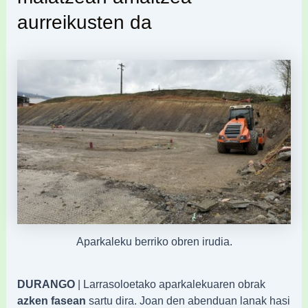
aurreikusten da
Aparkaleku berriko obren irudia.
DURANGO
| Larrasoloetako aparkalekuaren obrak
azken fasean
sartu dira. Joan den abenduan lanak hasi