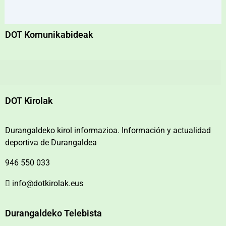
DOT Komunikabideak
DOT Kirolak
Durangaldeko kirol informazioa. Información y actualidad
deportiva de Durangaldea
946 550 033
info@dotkirolak.eus
Durangaldeko Telebista