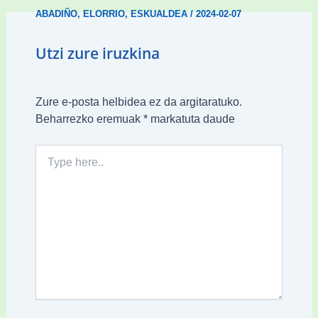
ABADIÑO
,
ELORRIO
,
ESKUALDEA
/
2024-02-07
Utzi zure iruzkina
Zure e-posta helbidea ez da argitaratuko.
Beharrezko eremuak
*
markatuta daude
Type
here..