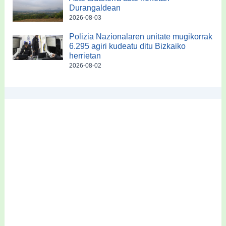
Durangaldean
2026-08-03
Polizia Nazionalaren unitate mugikorrak
6.295 agiri kudeatu ditu Bizkaiko
herrietan
2026-08-02