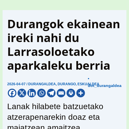
Durangok ekainean
ireki nahi du
Larrasoloetako
aparkaleku berria
•
2026-04-07
/
DURANGALDEA
,
DURANGO
,
ESKUALDEA
dot_durangaldea
Lanak hilabete batzuetako
atzerapenarekin doaz eta
maiatzean amaitzea