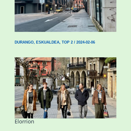
Udal etxebizitza tasatuei buruzko lehen
ordenantza izango du Durangok
DURANGO
,
ESKUALDEA
,
TOP 2
/
2024-02-06
Mankomunitateko gizarte-langileak
presentzia indartu du Abadiñon eta
Elorrion