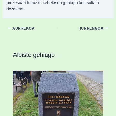
prozesuari buruzko xehetasun gehiago kontsultatu
dezakete.
AURREKOA
HURRENGOA
Albiste gehiago
«Azkenengo 40 urteetan Zaldibar jo zuen