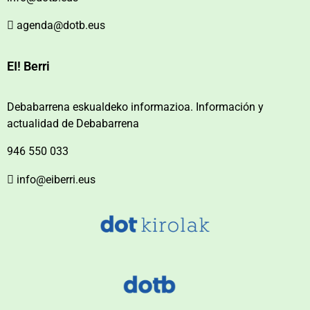
agenda@dotb.eus
EI! Berri
Debabarrena eskualdeko informazioa. Información y
actualidad de Debabarrena
946 550 033
info@eiberri.eus