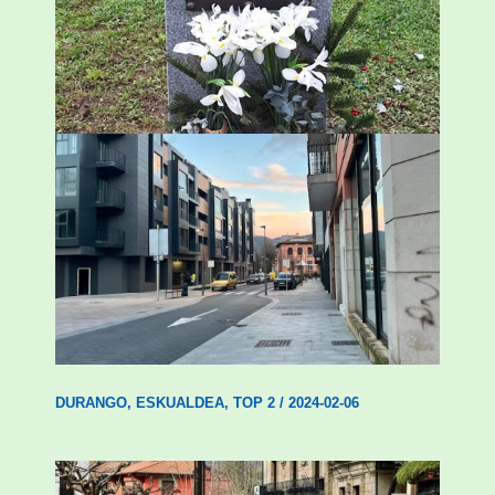
ingurumen-hondamendirik larriena»
ESKUALDEA
,
ZALDIBAR
/
2024-02-06
Udal etxebizitza tasatuei buruzko lehen
ordenantza izango du Durangok
DURANGO
,
ESKUALDEA
,
TOP 2
/
2024-02-06