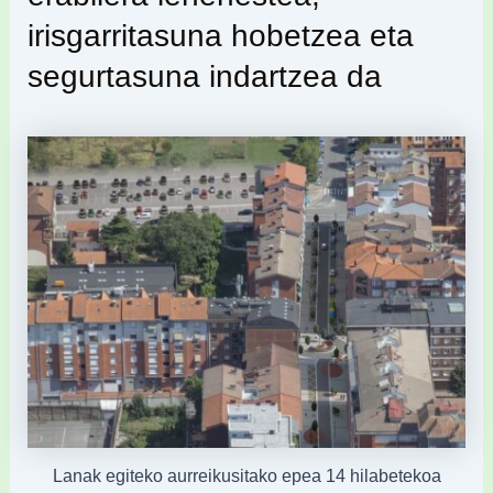
irisgarritasuna hobetzea eta
segurtasuna indartzea da
Lanak egiteko aurreikusitako epea 14 hilabetekoa