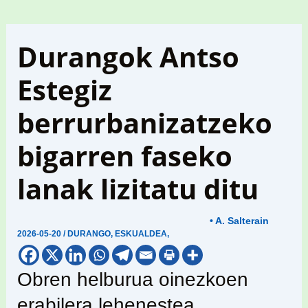
Durangok Antso
Estegiz
berrurbanizatzeko
bigarren faseko
lanak lizitatu ditu
• A. Salterain
2026-05-20
/
DURANGO
,
ESKUALDEA
,
Obren helburua oinezkoen
erabilera lehenestea,