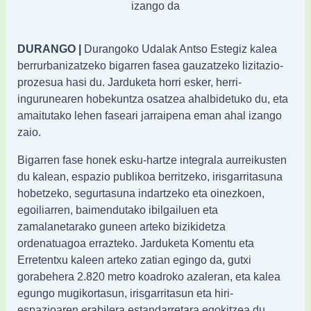
izango da
DURANGO |
Durangoko Udalak Antso Estegiz kalea
berrurbanizatzeko bigarren fasea gauzatzeko lizitazio-
prozesua hasi du. Jarduketa horri esker, herri-
ingurunearen hobekuntza osatzea ahalbidetuko du, eta
amaitutako lehen faseari jarraipena eman ahal izango
zaio.
Bigarren fase honek esku-hartze integrala aurreikusten
du kalean, espazio publikoa berritzeko, irisgarritasuna
hobetzeko, segurtasuna indartzeko eta oinezkoen,
egoiliarren, baimendutako ibilgailuen eta
zamalanetarako guneen arteko bizikidetza
ordenatuagoa errazteko. Jarduketa Komentu eta
Erretentxu kaleen arteko zatian egingo da, gutxi
gorabehera 2.820 metro koadroko azaleran, eta kalea
egungo mugikortasun, irisgarritasun eta hiri-
espazioaren erabilera estandarretara egokitzea du