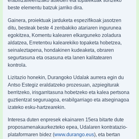
erabiltzaileentzako atseden eta topalekuak sortzeko
beste elementu batzuk jarriko dira.
Gainera, proiektuak jarduketa espezifikoak jasotzen
ditu, besteak beste 4 zenbakiko atariaren ingurunea
egokitzea, Komentu kalearen elkarguneko zoladura
aldatzea, Erretentxu kalearekiko topaketa hobetzea,
seinaleztapena, hondakinen kudeaketa, obraren
segurtasuna eta osasuna eta lanen kalitatearen
kontrola.
Lizitazio honekin, Durangoko Udalak aurrera egin du
Antso Estegiz eraldatzeko prozesuan, azpiegiturak
berritzeko, irisgarritasuna hobetzeko eta kalea pertsona
guztientzat seguruagoa, erabilgarriago eta atseginagoa
izateko esku-hartzearekin.
Interesa duten enpresek ekainaren 15era bitarte dute
proposamenakaurkezteko epea, Udalaren kontratazio-
plataformaren bidez (
), eta bertan
www.durango.eus