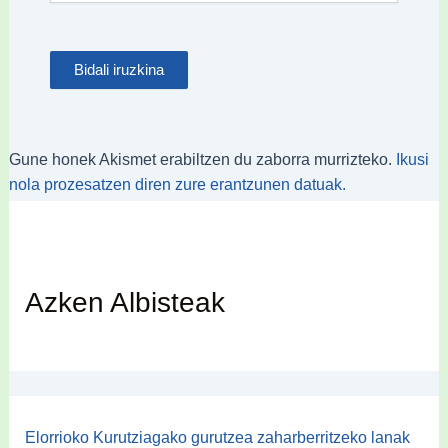
Gune honek Akismet erabiltzen du zaborra murrizteko.
Ikusi
nola prozesatzen diren zure erantzunen datuak.
Azken Albisteak
Elorrioko Kurutziagako gurutzea zaharberritzeko lanak