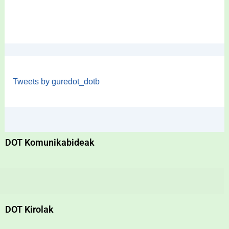
Tweets by guredot_dotb
DOT Komunikabideak
DOT Kirolak