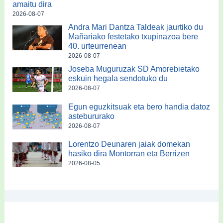
amaitu dira
2026-08-07
Andra Mari Dantza Taldeak jaurtiko du
Mañariako festetako txupinazoa bere
40. urteurrenean
2026-08-07
Joseba Muguruzak SD Amorebietako
eskuin hegala sendotuko du
2026-08-07
Egun eguzkitsuak eta bero handia datoz
astebururako
2026-08-07
Lorentzo Deunaren jaiak domekan
hasiko dira Montorran eta Berrizen
2026-08-05