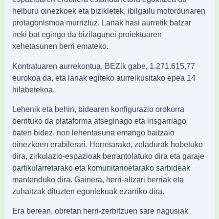
helburu oinezkoek eta bizikletek, ibilgailu motordunaren
protagonismoa murriztuz. Lanak hasi aurretik batzar
ireki bat egingo da bizilagunei proiektuaren
xehetasunen berri emateko.
Kontratuaren aurrekontua, BEZik gabe, 1.271.615,77
eurokoa da, eta lanak egiteko aurreikusitako epea 14
hilabetekoa.
Lehenik eta behin, bidearen konfigurazio orokorra
berrituko da plataforma atseginago eta irisgarriago
baten bidez, non lehentasuna emango baitzaio
oinezkoen erabilerari. Horretarako, zoladurak hobetuko
dira, zirkulazio-espazioak berrantolatuko dira eta garaje
partikularretarako eta komunitarioetarako sarbideak
mantenduko dira. Gainera, herri-altzari berriak eta
zuhaitzak dituzten egonlekuak ezarriko dira.
Era berean, obretan herri-zerbitzuen sare nagusiak