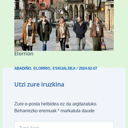
Mankomunitateko gizarte-langileak
presentzia indartu du Abadiñon eta
Elorrion
ABADIÑO
,
ELORRIO
,
ESKUALDEA
/
2024-02-07
Utzi zure iruzkina
Zure e-posta helbidea ez da argitaratuko.
Beharrezko eremuak
*
markatuta daude
Type