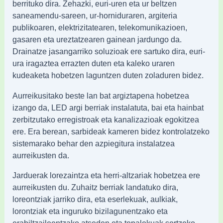
berrituko dira. Zehazki, euri-uren eta ur beltzen
saneamendu-sareen, ur-horniduraren, argiteria
publikoaren, elektrizitatearen, telekomunikazioen,
gasaren eta ureztatzearen gainean jardungo da.
Drainatze jasangarriko soluzioak ere sartuko dira, euri-
ura iragaztea errazten duten eta kaleko uraren
kudeaketa hobetzen laguntzen duten zoladuren bidez.
Aurreikusitako beste lan bat argiztapena hobetzea
izango da, LED argi berriak instalatuta, bai eta hainbat
zerbitzutako erregistroak eta kanalizazioak egokitzea
ere. Era berean, sarbideak kameren bidez kontrolatzeko
sistemarako behar den azpiegitura instalatzea
aurreikusten da.
Jarduerak lorezaintza eta herri-altzariak hobetzea ere
aurreikusten du. Zuhaitz berriak landatuko dira,
loreontziak jarriko dira, eta eserlekuak, aulkiak,
lorontziak eta inguruko bizilagunentzako eta