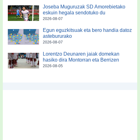
Joseba Muguruzak SD Amorebietako
eskuin hegala sendotuko du
2026-08-07
Egun eguzkitsuak eta bero handia datoz
astebururako
2026-08-07
Lorentzo Deunaren jaiak domekan
hasiko dira Montorran eta Berrizen
2026-08-05