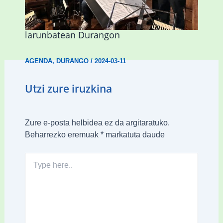
Herri Maite akordeoi taldeak S. Patrick
Irlandako patroia ospatuko du
larunbatean Durangon
AGENDA
,
DURANGO
/
2024-03-11
Utzi zure iruzkina
Zure e-posta helbidea ez da argitaratuko.
Beharrezko eremuak
*
markatuta daude
Type
here..