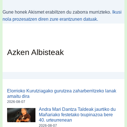
Gune honek Akismet erabiltzen du zaborra murrizteko.
Ikusi
nola prozesatzen diren zure erantzunen datuak.
Azken Albisteak
Elorrioko Kurutziagako gurutzea zaharberritzeko lanak
amaitu dira
2026-08-07
Andra Mari Dantza Taldeak jaurtiko du
Mañariako festetako txupinazoa bere
40. urteurrenean
2026-08-07