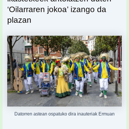
‘Oilarraren jokoa’ izango da
plazan
Datorren astean ospatuko dira inauteriak Ermuan