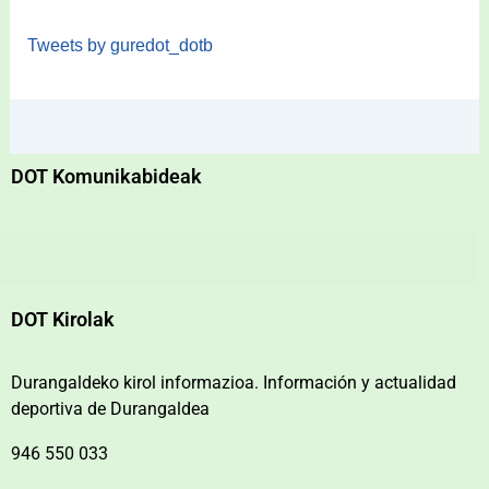
Tweets by guredot_dotb
DOT Komunikabideak
DOT Kirolak
Durangaldeko kirol informazioa. Información y actualidad
deportiva de Durangaldea
946 550 033