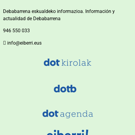
Debabarrena eskualdeko informazioa. Información y
actualidad de Debabarrena
946 550 033
info@eiberri.eus