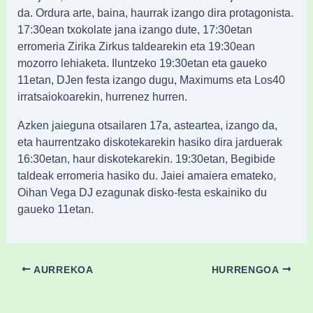
da. Ordura arte, baina, haurrak izango dira protagonista.
17:30ean txokolate jana izango dute, 17:30etan
erromeria Zirika Zirkus taldearekin eta 19:30ean
mozorro lehiaketa. Iluntzeko 19:30etan eta gaueko
11etan, DJen festa izango dugu, Maximums eta Los40
irratsaiokoarekin, hurrenez hurren.
Azken jaieguna otsailaren 17a, asteartea, izango da,
eta haurrentzako diskotekarekin hasiko dira jarduerak
16:30etan, haur diskotekarekin. 19:30etan, Begibide
taldeak erromeria hasiko du. Jaiei amaiera emateko,
Oihan Vega DJ ezagunak disko-festa eskainiko du
gaueko 11etan.
AURREKOA
HURRENGOA