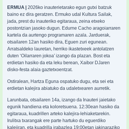
ERMUA |
2026ko inauterietarako egun gutxi batzuk
baino ez dira geratzen. Ermuko udal Kultura Sailak,
jada, prest du inauteriko egitaraua, zeina etxeko
postontzian jasoko dugun. Edurne Cacho aragoiarraren
kartela da aurtengo programaren azala. Jarduerak,
otsailaren 12an hasiko dira, Eguen zuri egunean.
Arratsaldeko lauretan, herriko ikastetxeek antolatzen
duten ‘Oilarraren jokoa’ izango da plazan. Bost eta
erdietan hasiko da eta leku berean, Xaibor DJaren
disko-festa alaia gaztetxoentzat.
Ostiralean, Hartza Eguna ospatuko dugu, eta sei eta
erdietan kalejira abiatuko da udaletxearen aurretik.
Larunbata, otsailaren 14a, izango da Inauteri jaietako
egunik handiena eta koloretsuena. 12:30ean hasiko da
egitaraua, kuadrillen arteko kalejira-lehiaketarekin.
Irulitxa txarangak ere parte hartuko du eguerdiko
kalejiran, eta kuadrilla irabazlea 19:00etan jakinaraziko