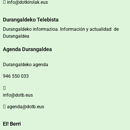
info@dotkirolak.eus
Durangaldeko Telebista
Durangaldeko informazioa. Información y actualidad de
Durangaldea
Agenda Durangaldea
Durangaldeko agenda
946 550 033
info@dotb.eus
agenda@dotb.eus
EI! Berri