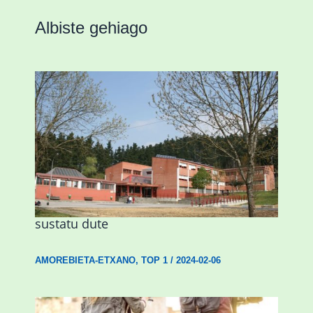
Albiste gehiago
Amorebietak eta Eusko Jaurlaritzak
Urritxen institutu berri bat eraikitzea
sustatu dute
AMOREBIETA-ETXANO
,
TOP 1
/
2024-02-06