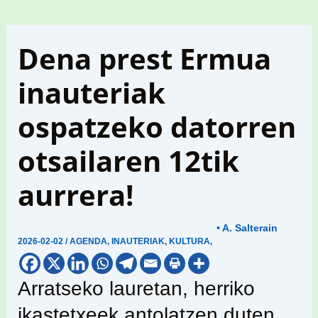
Dena prest Ermua
inauteriak
ospatzeko datorren
otsailaren 12tik
aurrera!
• A. Salterain
2026-02-02
/
AGENDA
,
INAUTERIAK
,
KULTURA
,
Arratseko lauretan, herriko
ikastetxeek antolatzen duten