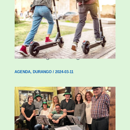
Ostegun honetan “Oinezko
Nagusientzako Bide Segurtasuna”
hitzaldia izango da Durangon
AGENDA
,
DURANGO
/
2024-03-11